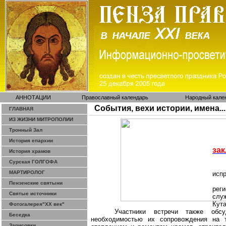
АННОТАЦИИ
Православный календарь
Народный кале
События, вехи истории, имена...
ГЛАВНАЯ
ИЗ ЖИЗНИ МИТРОПОЛИИ
Тронный Зал
История епархии
за
История храмов
Сурская ГОЛГОФА
МАРТИРОЛОГ
исп
Пензенские святыни
рег
Святые источники
слу
Кута
Фотогалерея"ХХ век"
Участники встречи также обс
Беседка
необходимостью их сопровождения на 
Зарисовки