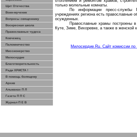
отоплением и ремонтом храмов, строител
только молельные комнаты.
Щит Отечества
По информации пресс-службы 
Воин-мученик
учреждениях региона есть православные о
осужденных.
Вопросы священнику
Православные храмы построены в 
Воскресная школа
Куте, Зиме, Вихоревке, а также в женской 
Православные чудеса
Ковчежец
Паломничество
Милосердие.Ru. Сайт комиссии по 
Миссионерство
Милосердие
Благотворительность
Ради ХРИСТА !
В помощь болящему
Архив
Альманах П Л
Газета П П С
Журнал П Е В