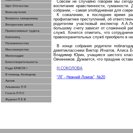
Совсем не случайно говорим мы сегодн
воспитание нравственности, гуманности.
Щит Отечества
собрании, – самая злободневная для совр
Воин-мученик
К сожалению, в последнее время рас
Вопросы священнику
профилактике преступлений, об ответстве
родителям участковый инспектор А.А.
Воскресная школа
большому счету зависит от
слаженной
раб
Православные чудеса
служб. Хочется отметить, что сотрудниче
правоохранительных служб приобрело в на
Ковчежец
Паломничество
В конце собрания родители поблагода
Миссионерство
девятиклассники Виктор Игнатов, Алиса Б
Владимир Юрин, учащиеся шестого клас
Милосердие
Овчинников. Думается, что праздник остав
Благотворительность
Н.СОКОЛОВА
Ради ХРИСТА !
В помощь болящему
"ЛГ -
Нижний
Ломов", №20
Архив
Альманах П Л
Газета П П С
Журнал П Е В