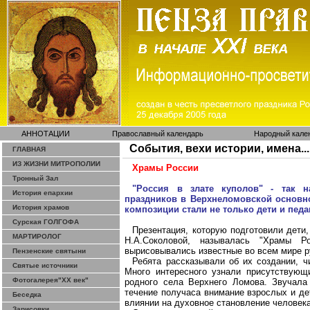
АННОТАЦИИ
Православный календарь
Народный кале
События, вехи истории, имена...
ГЛАВНАЯ
ИЗ ЖИЗНИ МИТРОПОЛИИ
Храмы России
Тронный Зал
"Россия в злате куполов" - так н
История епархии
праздников в Верхнеломовской основн
История храмов
композиции стали не только дети и педаг
Сурская ГОЛГОФА
Презентация, которую подготовили дет
МАРТИРОЛОГ
Н.А.Соколовой, называлась "Храмы Р
вырисовывались известные во всем мире р
Пензенские святыни
Ребята рассказывали об их создании, ч
Святые источники
Много интересного узнали присутствующ
Фотогалерея"ХХ век"
родного села Верхнего Ломова. Звучала
течение получаса внимание взрослых и де
Беседка
влиянии на духовное становление человека
Зарисовки