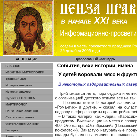
АННОТАЦИИ
Православный календарь
События, вехи истории, имена...
ГЛАВНАЯ
ИЗ ЖИЗНИ МИТРОПОЛИИ
У детей воровали мясо и фрук
Тронный Зал
В некоторых оздоровительных лаге
История епархии
История храмов
Приближается лето, пора отдыха и летних
с организацией детского отдыха все не так 
Сурская ГОЛГОФА
– Прошлым летом 9 лагерей заселили б
МАРТИРОЛОГ
«Романтик» и другие, – сказал на обла
Пензенские святыни
надзору в сфере защиты прав потребителе
– В таких лагерях, как «Заря», «Караси
Святые источники
продуктам. Выезжающие на места с провер
Фотогалерея"ХХ век"
400. Это лагерь «Октябрьский» (Пензенски
по-флотски). Зачастую натуральные прод
Беседка
склады буквально ломились от припасов: 
Зарисовки