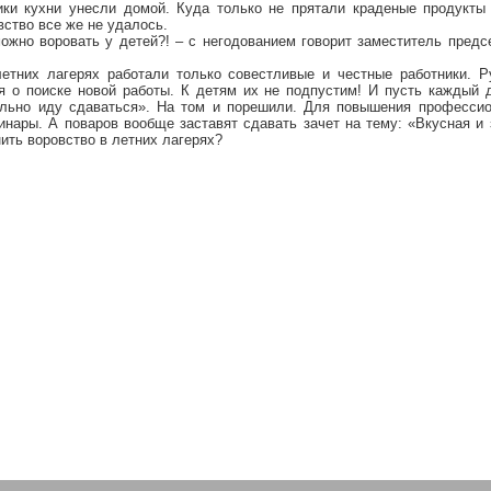
ики кухни унесли домой. Куда только не прятали краденые продукты
ство все же не удалось.
можно воровать у детей?! – с негодованием говорит заместитель пред
летних лагерях работали только совестливые и честные работники. 
 о поиске новой работы. К детям их не подпустим! И пусть каждый ди
ольно иду сдаваться». На том и
порешили
. Для повышения профессио
нары. А поваров вообще заставят сдавать зачет на тему: «Вкусная и
нить воровство в летних лагерях?