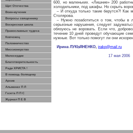
600, но маленьких. «Лишние» 200 работн
Щит Отечества
холодильники, под шкафы. Но скрыть воров
– И откуда только такие берутся?! Как 
Воин-мученик
Столярова.
Вопросы священнику
– Нужно позаботиться о том, чтобы в 
серьезные нарушения, следует задуматься
Воскресная школа
обязуюсь не воровать. Если что, добров
Православные чудеса
течение 10 дней проведут обучающие семи
Ковчежец
нужные. Вот только помогут ли они искоре
Паломничество
Ирина ЛУКЬЯНЕНКО
,
irakp@mail.ru
Миссионерство
17 мая 2006
Милосердие
Благотворительность
Ради ХРИСТА !
В помощь болящему
Архив
Альманах П Л
Газета П П С
Журнал П Е В