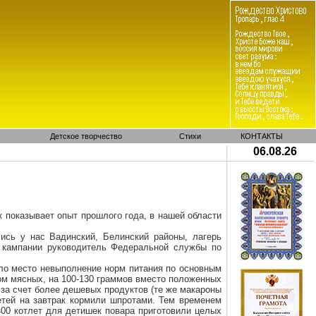
Детское творчество
Стихи
КОНТАКТЫ
06.08.26
к показывает опыт прошлого года, в нашей области
ись у нас Вадинский, Белинский районы, лагерь
й кампании руководитель Федеральной службы по
ело место невыполнение норм питания по основным
ом мясных, на 100-130 граммов
вместо
положенных
 за счет более дешевых продуктов (те же макароны
етей на завтрак кормили шпротами. Тем временем
400 котлет для детишек повара приготовили целых