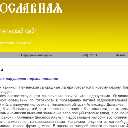
Народный календарь
ВИДЕО-ЗАЛ
Детям
ты
рях нарушают нормы питания
 каникул. Пензенские загородные лагеря готовятся к новому сезону. Ка
гладко.
ез соответствующего заключения врачей, что недопустимо. Отличил
стном совещании по готовности к проведению летней оздоровительно
й и благополучия человека в Пензенской области Александр Дмитриев.
к», было больше детей, чем положено по норме. К сожалению, опять им
ками комиссии выявили занижение веса порций готовых блюд, в основн
й район), «Орленок» (поселок Ахуны). Недостающие калории восполняли
укты заменялись консервированными. Например, в одном из лагерей д
масло, творог, фрукты, мясо. В одном из лагерей вместо положенных 