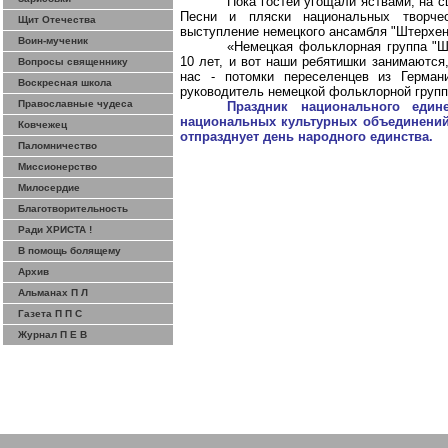
Пока гостей угощали яствами, на 
Песни и пляски национальных творчес
Щит Отечества
выступление немецкого ансамбля "Штерхен
Воин-мученик
«Немецкая фольклорная группа "Ш
10 лет, и вот наши ребятишки занимаются,
Вопросы священнику
нас - потомки переселенцев из Герман
Воскресная школа
руководитель немецкой фольклорной групп
Православные чудеса
Праздник национального един
национальных культурных
объединений,
Ковчежец
отпразднует день народного единства.
Паломничество
Миссионерство
Милосердие
Благотворительность
Ради ХРИСТА !
В помощь болящему
Архив
Альманах П Л
Газета П П С
Журнал П Е В