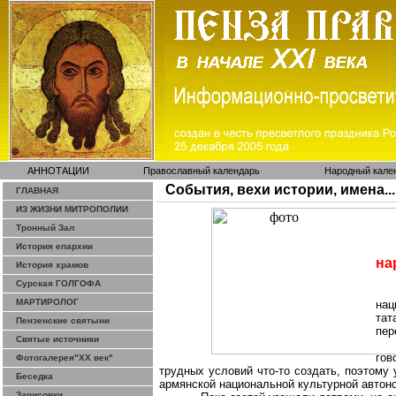
АННОТАЦИИ
Православный календарь
Народный кале
События, вехи истории, имена...
ГЛАВНАЯ
ИЗ ЖИЗНИ МИТРОПОЛИИ
Тронный Зал
История епархии
на
История храмов
Сурская ГОЛГОФА
МАРТИРОЛОГ
на
тат
Пензенские святыни
пер
Святые источники
гов
Фотогалерея"ХХ век"
трудных условий что-то создать, поэтому 
Беседка
армянской
национальной культурной
автоно
Зарисовки