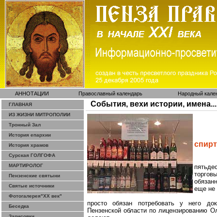
АННОТАЦИИ
Православный календарь
Народный кале
События, вехи истории, имена...
ГЛАВНАЯ
ИЗ ЖИЗНИ МИТРОПОЛИИ
Тронный Зал
История епархии
спирт
История храмов
Сурская ГОЛГОФА
МАРТИРОЛОГ
пятьде
торгов
Пензенские святыни
обязан
Святые источники
еще не 
Фотогалерея"ХХ век"
просто обязан потребовать у него док
Беседка
Пензенской области по лицензированию Ол
Зарисовки