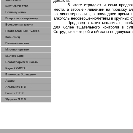
делают».
В итоге страдают и сами продав
Щит Отечества
места, а вторые - лицензии на продажу ал
Воин-мученик
по лицензированию, в последнее время 
алкоголь несовершеннолетним в крупных с
Вопросы священнику
Продавец в таких магазинах, проб
Воскресная школа
для более тщательного контроля в супе
Православные чудеса
Сотрудники
которой и обязаны не допускат
Ковчежец
Паломничество
Миссионерство
Милосердие
Благотворительность
Ради ХРИСТА !
В помощь болящему
Архив
Альманах П Л
Газета П П С
Журнал П Е В