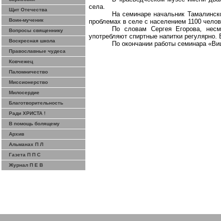
села.
Щит Отечества
На семинаре начальник
Тамалинск
Воин-мученик
проблемах в селе с населением 1100 челов
По словам Сергея Егорова, нес
Вопросы священнику
употребляют спиртные напитки регулярно. 
Воскресная школа
По окончании работы семинара «Ви
Православные чудеса
Ковчежец
Паломничество
Миссионерство
Милосердие
Благотворительность
Ради ХРИСТА !
В помощь болящему
Архив
Альманах П Л
Газета П П С
Журнал П Е В