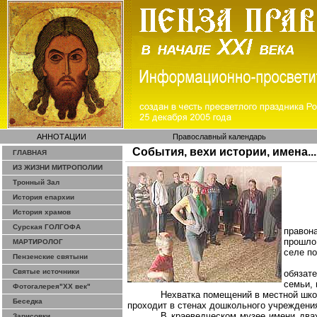
АННОТАЦИИ
Православный календарь
События, вехи истории, имена...
ГЛАВНАЯ
ИЗ ЖИЗНИ МИТРОПОЛИИ
Тронный Зал
История епархии
История храмов
Сурская ГОЛГОФА
правон
прошло
МАРТИРОЛОГ
селе п
Пензенские святыни
Святые источники
обязат
семьи,
Фотогалерея"ХХ век"
Нехватка помещений в местной школ
Беседка
проходит в стенах дошкольного учреждения
В краеведческом музее имени два
Зарисовки