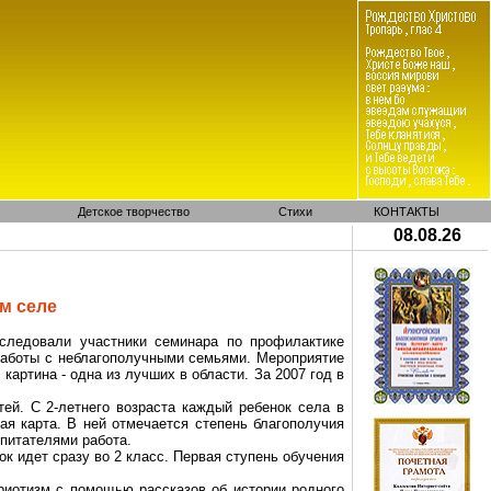
Детское творчество
Стихи
КОНТАКТЫ
08.08.26
м селе
еследовали участники семинара по профилактике
работы с неблагополучными семьями. Мероприятие
картина - одна из лучших в области. За 2007 год в
ей. С 2-летнего возраста каждый ребенок села в
ая карта. В ней отмечается степень благополучия
питателями работа.
к идет сразу во 2 класс. Первая ступень обучения
риотизм с помощью рассказов об истории родного