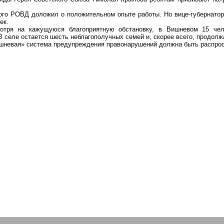
ого
РОВД доложил о положительном опыте работы. Но вице-губернатор
ек.
мотря на кажущуюся благоприятную обстановку, в
Вишневом
15 чело
В селе остается шесть неблагополучных семей и, скорее всего, продолж
шневая» система предупреждения правонарушений должна быть распрос