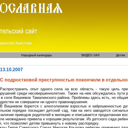
Народный календарь
ВИДЕО-ЗАЛ
Детям
13.10.2007
С подростковой преступностью покончили в отдельно
Распространить опыт одного села на всю область - такую цель пр
арушений среди несовершеннолетних. Также на нем обсуждались пути 
 в селе Вишневое
Тамалинского
района. Проблемы здесь есть, но общая 
одростки не совершили ни одного правонарушения.
В
Вишневом
борются с алкоголизмом взрослых и заброшенностью дет
ельном порядке посещает детский сад, там на него заводится сигнальн
 наличие приводов родителей в милицию и описывается проделанная вос
е неожиданно привела к хорошим результатам. Из детского сада ребено
, что позволяет детям привыкнуть к новому распорядку.
жды Героя Советского Союза Николая Крылова ребятам прививают пат