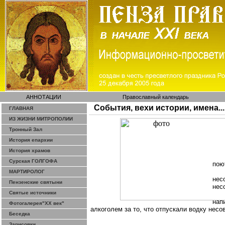
АННОТАЦИИ
Православный календарь
События, вехи истории, имена...
ГЛАВНАЯ
ИЗ ЖИЗНИ МИТРОПОЛИИ
Тронный Зал
История епархии
История храмов
Сурская ГОЛГОФА
пою
МАРТИРОЛОГ
нес
Пензенские святыни
нес
Святые источники
нап
Фотогалерея"ХХ век"
алкоголем за то, что отпускали водку нес
Беседка
Зарисовки