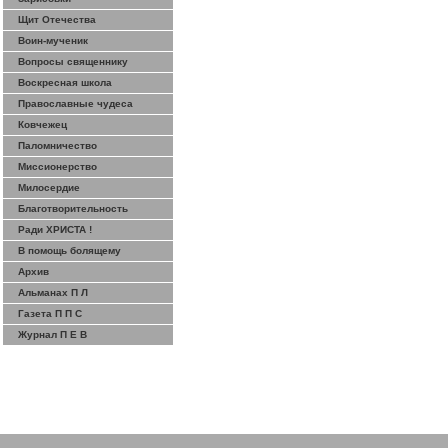
Щит Отечества
Воин-мученик
Вопросы священнику
Воскресная школа
Православные чудеса
Ковчежец
Паломничество
Миссионерство
Милосердие
Благотворительность
Ради ХРИСТА !
В помощь болящему
Архив
Альманах П Л
Газета П П С
Журнал П Е В