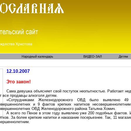
Народный календарь
ВИДЕО-ЗАЛ
Детям
12.10.2007
Это закон!
Сама девушка объясняет свой поступок неопытностью. Работает неда
т все продавцы алкоголя детям.
«Сотрудниками Железнодорожного ОВД было выявлено 49 
овершеннолетних и 9 фактов крепких напитков несовершеннолетним
овершеннолетних ОВД Желенодорожного района Татьяна Хомич.
А всего по Пензе в этом году выявлено уже 200 подобных фактов. 
итков. За более крепкие напитки и наказание
посерьезнее
. Так, 11 магаз
овершеннолетним.