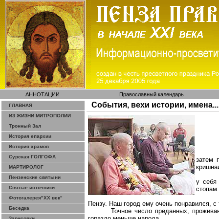
АННОТАЦИИ
Православный календарь
События, вехи истории, имена...
ГЛАВНАЯ
ИЗ ЖИЗНИ МИТРОПОЛИИ
Тронный Зал
История епархии
История храмов
Сурская ГОЛГОФА
затем 
кришна
МАРТИРОЛОГ
Пензенские святыни
у себя
Святые источники
стопам
Фотогалерея"ХХ век"
Пензу. Наш город ему очень понравился, с
Беседка
Точное число
преданных
, прожива
гораздо меньше народа.
Зарисовки