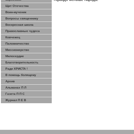
Щит Отечества
Воин-мученик
Вопросы священнику
Воскресная школа
Православные чудеса
Ковчежец
Паломничество
Миссионерство
Милосердие
Благотворительность
Ради ХРИСТА !
В помощь болящему
Архив
Альманах П Л
Газета П П С
Журнал П Е В