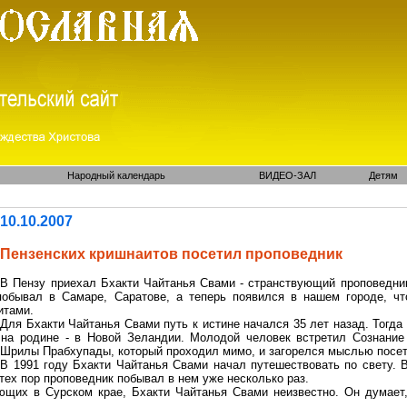
Народный календарь
ВИДЕО-ЗАЛ
Детям
10.10.2007
Пензенских кришнаитов посетил проповедник
В Пензу приехал Бхакти Чайтанья Свами - странствующий проповедни
побывал в Самаре, Саратове, а теперь появился в нашем городе, ч
итами.
Для Бхакти Чайтанья Свами путь к истине начался 35 лет назад. Тог
 на родине - в Новой Зеландии. Молодой человек встретил Сознани
 Шрилы Прабхупады, который проходил мимо, и загорелся мыслью посет
В 1991 году Бхакти Чайтанья Свами начал путешествовать по свету. В
 тех пор проповедник побывал в нем уже несколько раз.
ющих в Сурском крае, Бхакти Чайтанья Свами неизвестно. Он думает,