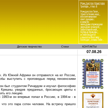
Детское творчество
Стихи
КОНТАКТЫ
07.08.26
к. Из Южной Африки он отправился на юг России,
тобы выступить с проповедью перед пензенскими
да он был студентом Ричардом и изучал философию
е Кришны, увидев преданных, бросающих цветы к
ить его лекцию.
 1993-м он впервые попал в Россию, в 1994-м - в
 что это пара сотен человек. На встречу пришло