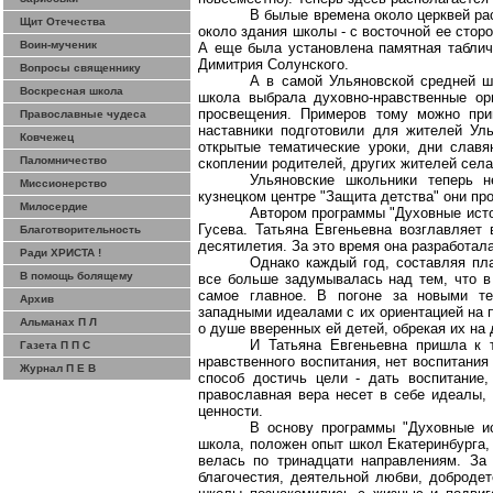
В былые времена около церквей ра
Щит Отечества
около здания школы - с восточной ее сторо
Воин-мученик
А еще была установлена памятная таблич
Димитрия Солунского.
Вопросы священнику
А в самой Ульяновской средней шк
Воскресная школа
школа выбрала духовно-нравственные ор
просвещения. Примеров тому можно прив
Православные чудеса
наставники подготовили для жителей Ул
Ковчежец
открытые тематические уроки, дни слав
Паломничество
скоплении родителей, других жителей села
Ульяновские школьники теперь 
Миссионерство
кузнецком центре "Защита детства" они пр
Милосердие
Автором программы "Духовные исто
Гусева. Татьяна Евгеньевна возглавляет
Благотворительность
десятилетия. За это время она разработал
Ради ХРИСТА !
Однако каждый год, составляя пла
В помощь болящему
все больше задумывалась над тем, что в 
самое главное. В погоне за новыми те
Архив
западными идеалами с их ориентацией на 
Альманах П Л
о душе вверенных ей детей, обрекая их на
И Татьяна Евгеньевна пришла к 
Газета П П С
нравственного воспитания, нет воспитани
Журнал П Е В
способ достичь цели - дать воспитание
православная вера несет в себе идеалы,
ценности.
В основу программы "Духовные ис
школа, положен опыт школ Екатеринбурга,
велась по тринадцати направлениям. За
благочестия, деятельной любви, добродет