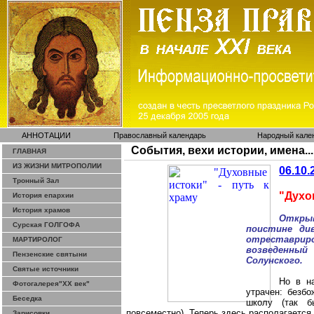
АННОТАЦИИ
Православный календарь
Народный кале
События, вехи истории, имена...
ГЛАВНАЯ
ИЗ ЖИЗНИ МИТРОПОЛИИ
06.10.
Тронный Зал
"Духо
История епархии
История храмов
Откры
Сурская ГОЛГОФА
поистине ди
отреставриро
МАРТИРОЛОГ
возведенны
Пензенские святыни
Солунского.
Святые источники
Но в н
Фотогалерея"ХХ век"
утрачен: безбо
Беседка
школу (так б
повсеместно). Теперь здесь располагается
Зарисовки