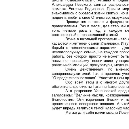
школы познакомились с жизнью и подвига
Александра Невского, святых равноапос
земляка Евгения Родионова. Причем мер
знакомились с образом жизни святых, но и
подвиги, любить свое Отечество, окружаю
Проводятся в школе и факультати
православием. Раз в месяц для старшей и
того, четыре раза в год в каждом кл
соотнесенный с православной этикой.
Этика в школьной программе - это 
касаются и жителей самой Ульяновки. И т
борьба с человеческими пороками... Дл
неблагополучную семью, на каждого пробл
работа, без которой просто не может быт
часы по правовому воспитанию учащих
работников милиции, прокуратуры, медици
Очень действенным, по мнению
священнослужителей. Так, в прошлом уче
"О вреде сквернословия". Участие в нем п
Обо всем этом и о многом друго
обстоятельные отчеты Татьяны Евгеньевны
А в рекреации Ульяновской сред
заголовком: "Великие мысли, краткореченн
благочестия. Эти изречения близки и 
нравственного совершенствования. А что
будет впредь являться темой классных час
Мы же для себя взяли мысли Иоанна