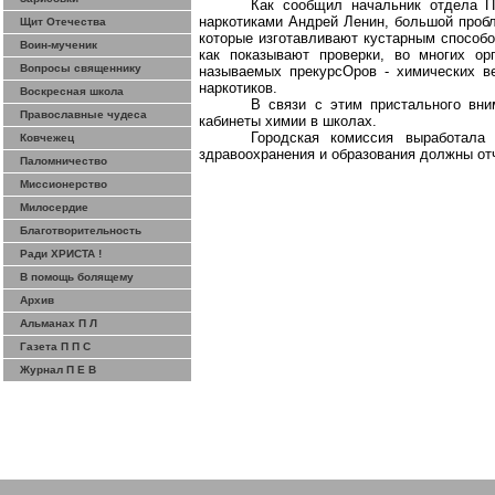
Как сообщил начальник отдела 
наркотиками
Андрей Ленин, большой пробл
Щит Отечества
которые изготавливают кустарным способо
Воин-мученик
как показывают проверки, во многих о
Вопросы священнику
называемых прекурсОров - химических в
наркотиков.
Воскресная школа
В связи с этим пристального вни
Православные чудеса
кабинеты химии в школах.
Городская комиссия выработала
Ковчежец
здравоохранения и образования должны
от
Паломничество
Миссионерство
Милосердие
Благотворительность
Ради ХРИСТА !
В помощь болящему
Архив
Альманах П Л
Газета П П С
Журнал П Е В