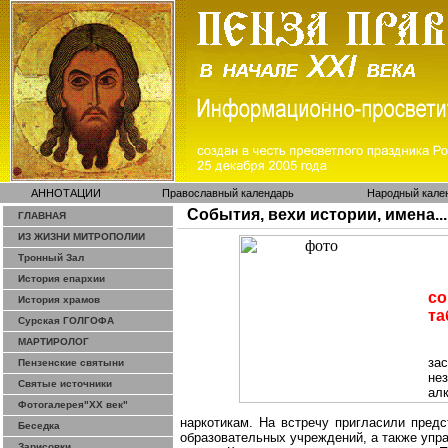
АННОТАЦИИ
Православный календарь
Народный кале
События, вехи истории, имена...
ГЛАВНАЯ
ИЗ ЖИЗНИ МИТРОПОЛИИ
Тронный Зал
История епархии
с
История храмов
та
Сурская ГОЛГОФА
МАРТИРОЛОГ
за
Пензенские святыни
не
Святые источники
алк
Фотогалерея"ХХ век"
наркотикам. На встречу пригласили предс
Беседка
образовательных учреждений, а также упр
Зарисовки