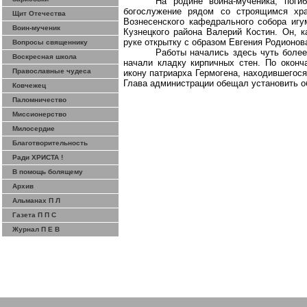
На родине воина-мученика, пог
богослужение рядом со строящимся хра
Щит Отечества
Вознесенского кафедрального собора игу
Воин-мученик
Кузнецкого района Валерий Костин. Он, 
руке открытку с образом Евгения Родионов
Вопросы священнику
Работы начались здесь чуть более
Воскресная школа
начали кладку кирпичных стен. По окон
Православные чудеса
икону патриарха Гермогена, находившегося
Глава администрации обещал установить о
Ковчежец
Паломничество
Миссионерство
Милосердие
Благотворительность
Ради ХРИСТА !
В помощь болящему
Архив
Альманах П Л
Газета П П С
Журнал П Е В