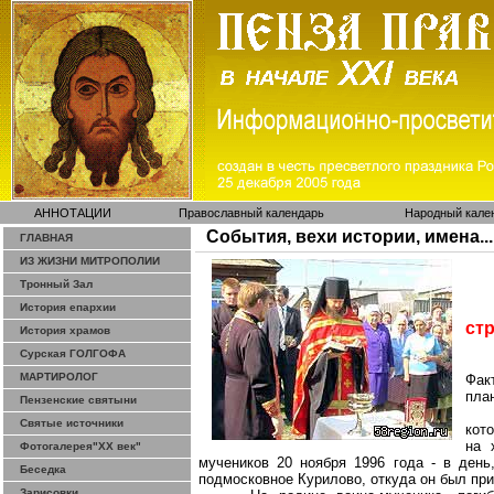
АННОТАЦИИ
Православный календарь
Народный кале
События, вехи истории, имена...
ГЛАВНАЯ
ИЗ ЖИЗНИ МИТРОПОЛИИ
Тронный Зал
История епархии
ст
История храмов
Сурская ГОЛГОФА
МАРТИРОЛОГ
Фак
пла
Пензенские святыни
Святые источники
кот
на 
Фотогалерея"ХХ век"
мучеников 20 ноября 1996 года - в ден
Беседка
подмосковное Курилово, откуда он был при
Зарисовки