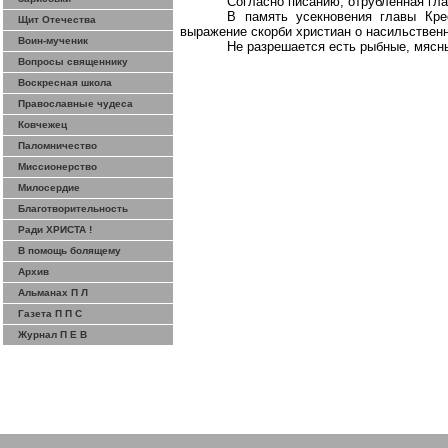
Согласно писанию, отрубленная гл
В память усекновения главы Крес
Щит Отечества
выражение скорби христиан о насильственн
Воин-мученик
Не
разрешается
есть рыбные, мясны
Вопросы священнику
Воскресная школа
Православные чудеса
Ковчежец
Паломничество
Миссионерство
Милосердие
Благотворительность
Ради ХРИСТА !
В помощь болящему
Архив
Альманах П Л
Газета П П С
Журнал П Е В