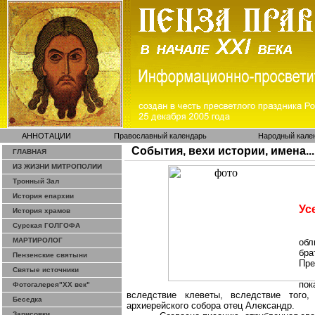
АННОТАЦИИ
Православный календарь
Народный кале
События, вехи истории, имена...
ГЛАВНАЯ
ИЗ ЖИЗНИ МИТРОПОЛИИ
Тронный Зал
История епархии
Ус
История храмов
Сурская ГОЛГОФА
МАРТИРОЛОГ
обл
бр
Пензенские святыни
Пре
Святые источники
пок
Фотогалерея"ХХ век"
вследствие клеветы, вследствие того,
Беседка
архиерейского собора отец Александр.
Зарисовки