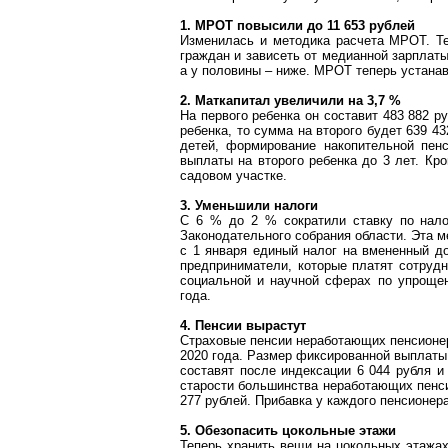
1. МРОТ повысили до 11 653 рублей
Изменилась и методика расчета МРОТ. Те
граждан
и зависеть от медианной зарплаты
а у половины – ниже. МРОТ теперь устанавл
2.
Маткапитал
увеличили на 3,7 %
На первого ребенка он составит 483 882 р
ребенка, то сумма на второго будет 639 
детей, формирование накопительной пен
выплаты на второго ребенка до 3 лет. Кро
садовом участке.
3. Уменьшили налоги
С 6 % до 2 % сократили ставку по нало
Законодательного собрания области. Эта м
с 1 января единый налог на вмененный д
предприниматели, которые платят сотруд
социальной и научной
сферах
по упрощен
года.
4. Пенсии вырастут
Страховые пенсии неработающих пенсионер
2020 года. Размер фиксированной выплаты
составят после индексации 6 044 рубля и
старости большинства неработающих пенси
277 рублей. Прибавка у каждого пенсионер
5. Обезопасить цокольные этажи
Теперь хранить вещи на цокольных этажах