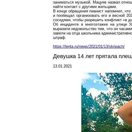
заниматься музыкой.
Мацуев
назвал отнош
найти конта
кт с др
угими жильцами.
В конце обращения пианист напомнил, что
и пообещал организовать его и весной 20
соседями, чтобы разрешить конфликт «в д
Об инциденте в
многоэтажке
на улице Ун
выразили недовольство тем, что он часам
завели на отца школьника административно
штраф.
https://lenta.ru/news/2021/01/13/skripach/
Девушка 14 лет прятала плеш
13.01.2021