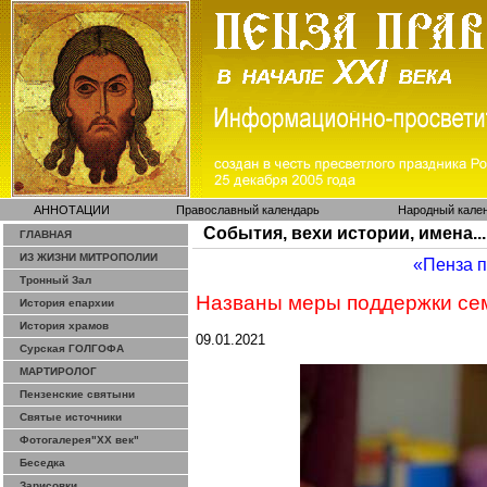
АННОТАЦИИ
Православный календарь
Народный кале
События, вехи истории, имена...
ГЛАВНАЯ
ИЗ ЖИЗНИ МИТРОПОЛИИ
«Пенза 
Тронный Зал
Названы меры поддержки сем
История епархии
История храмов
09.01.2021
Сурская ГОЛГОФА
МАРТИРОЛОГ
Пензенские святыни
Святые источники
Фотогалерея"ХХ век"
Беседка
Зарисовки