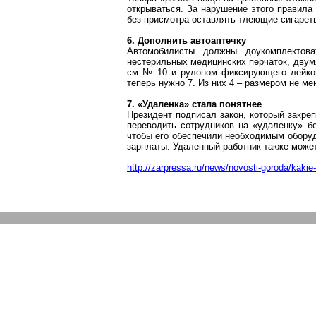
открываться. За нарушение этого правила
без присмотра оставлять тлеющие сигареты
6. Дополнить автоаптечку
Автомобилисты должны доукомплектов
нестерильных медицинских перчаток, дву
см № 10 и рулоном фиксирующего лейкоп
теперь нужно 7. Из них 4 – размером не мен
7. «
Удаленка
» стала понятнее
Президент подписал закон, который закре
переводить сотрудников на «
удаленку
» б
чтобы его обеспечили необходимым оборуд
зарплаты. Удаленный работник также може
http://zarpressa.ru/news/novosti-goroda/kakie-