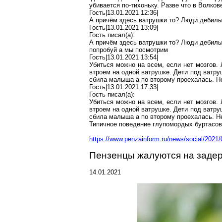
убивается
по-тихоньку
. Разве что в Волкове
Гость|13.01.2021 12:36|
А причём здесь ватрушки то? Люди
дебил
Гость|13.01.2021 13:09|
Гость писал(
a
):
А причём здесь ватрушки то? Люди
дебил
попробуй
а мы посмотрим
Гость|13.01.2021 13:54|
Убиться
можно на всем, если нет мозгов. 
втроем на одной ватрушке. Дети под ватру
сбила
малыша
а по второму проехалась. Не
Гость|13.01.2021 17:33|
Гость писал(
a
):
Убиться
можно на всем, если нет мозгов. 
втроем на одной ватрушке. Дети под ватру
сбила
малыша
а по второму проехалась. Не
Типичное поведение
глупомордых
буртасов
https://www.penzainform.ru/news/social/2021
Пензенцы
жалуются на задер
14.01.2021