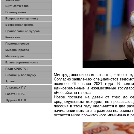
Щит Отечества
Воин-мученик
Вопросы священнику
Воскресная школа
Православные чудеса
Ковчежец
Паломничество
Миссионерство
Милосердие
Благотворительность
Ради ХРИСТА !
Минтруд анонсировал выплаты, которые жду
В помощь болящему
Согласно заявлению специалистов ведомств
Архив
позднее 26 января 2021 года. В ведо
Альманах П Л
единовременные и ежемесячные государс
«Российская газета».
Газета П П С
Новое пособие на детей от трех до с
Журнал П Е В
среднедушевым доходом, не превышающи
пособия в этом году увеличится в два ра
начислении выплаты в размере половины 
остается ниже прожиточного минимума в ре