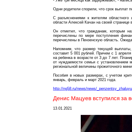
- Уже три месяца как задерживают, - напи
Одни родители спорили, что срок выплат по
С разъяснениями к жителям областного 
области Алексей
Качан
на своей странице 
Он отметил, что гражданам, которым на
перечислены по мере поступления фина
перечислены в Пензенскую область. Ожидае
Напомним, что размер текущей выплаты,
составит 5 001 рублей. Причем с 1 апрел
на ребенка в возрасте от 3 до 7 лет. Пла
от нуждаемости семьи с установлением ма
региональной величины прожиточного миниму
Пособия в новых размерах, с учетом кри
январь, февраль и март 2021 года.
http://ng58.ru/news/news/_penzentsy_zhaluy
Денис
Мацуев
вступился за 
13.01.2021