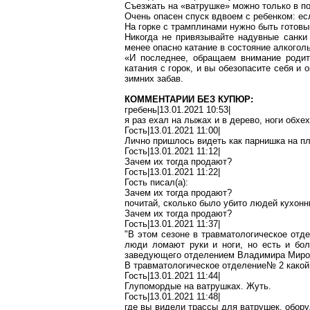
Съезжать на «ватрушке» можно только в пол
Очень опасен спу
ск вдв
оем с ребенком: ес
На горке с трамплинами нужно быть готовым
Никогда не привязывайте надувные санки
менее опасно катание в состояние алкогол
«И последнее, обращаем внимание родит
катания с горок, и вы обезопасите себя 
зимних забав.
КОММЕНТАРИИ БЕЗ КУПЮР:
гребень|13.01.2021 10:53|
я раз ехал на лыжах и в дерево, ноги
обхе
Гость|13.01.2021 11:00|
Лично пришлось видеть как парнишка на п
Гость|13.01.2021 11:12|
Зачем их тогда продают?
Гость|13.01.2021 11:22|
Гость писал(
a
):
Зачем их тогда продают?
почитай, сколько было убито людей кухон
Зачем их тогда продают?
Гость|13.01.2021 11:37|
"В этом сезоне в травматологическое отд
люди ломают руки и ноги, но есть и бол
заведующего отделением Владимира Мироно
В травматологическое
отделение№
2
какой
Гость|13.01.2021 11:44|
Глупомордые
на ватрушках. Жуть.
Гость|13.01.2021 11:48|
где вы видели трассы для ватрушек, обору