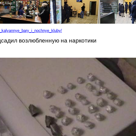
li_kalyannye_bary_i_nochnye_kluby/
дсадил возлюбленную на наркотики