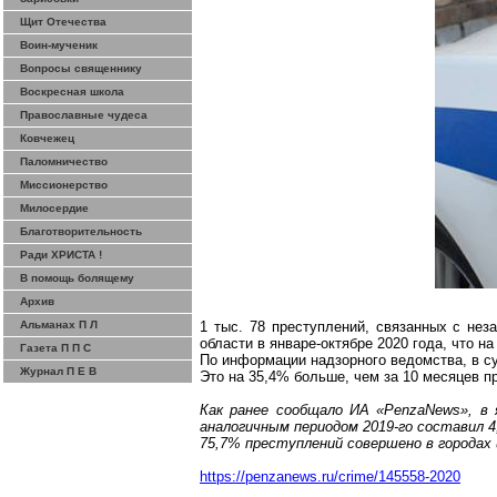
Щит Отечества
Воин-мученик
Вопросы священнику
Воскресная школа
Православные чудеса
Ковчежец
Паломничество
Миссионерство
Милосердие
Благотворительность
Ради ХРИСТА !
В помощь болящему
Архив
Альманах П Л
1 тыс. 78 преступлений, связанных с нез
области в январе-октябре 2020 года, что 
Газета П П С
По информации надзорного ведомства, в с
Журнал П Е В
Это на 35,4% больше, чем за 10 месяцев п
Как ранее сообщало ИА «
PenzaNews
», в
аналогичным периодом 2019-го составил 4
75,7% преступлений совершено в городах 
https://penzanews.ru/crime/145558-2020