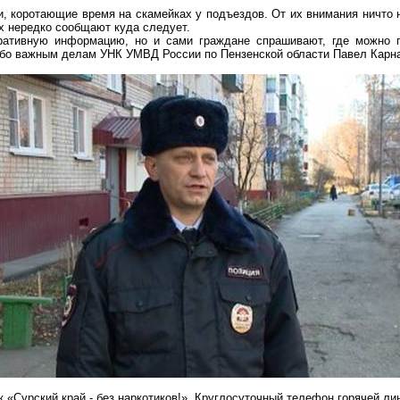
, коротающие время на скамейках у подъездов. От их внимания ничто н
ах нередко сообщают куда следует.
ративную информацию, но и сами граждане спрашивают, где можно пр
обо важным делам УНК УМВД России по Пензенской области Павел Карн
 «Сурский край - без наркотиков!». Круглосуточный телефон горячей лин