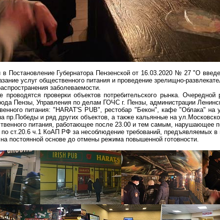
 в Постановление Губернатора Пензенской от 16.03.2020 № 27 "О введ
азание услуг общественного питания и проведение зрелищно-развлекател
аспространения заболеваемости.
е проводятся проверки объектов потребительского рынка. Очередной 
ода Пензы, Управления по делам ГОЧС г. Пензы, администрации Ленинск
венного питания: "HARAT'S PUB",
рестобар
"Бекон", кафе "Облака" на 
на пр.Победы и ряд других объектов, а также кальянные на ул.Московско
твенного питания, работающее после 23.00 и тем самым, нарушающее п
по ст.20.6 ч.1
КоАП
РФ за несоблюдение требований, предъявляемых в 
на постоянной основе до отмены режима повышенной готовности.