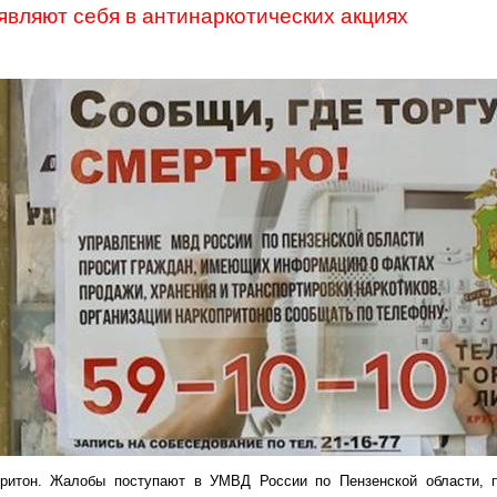
являют себя в
антинаркотических
акциях
ритон
. Жалобы поступают в УМВД России по Пензенской области, п