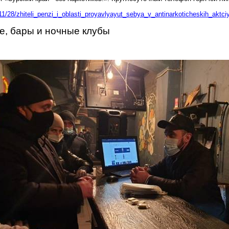
11/28/zhiteli_penzi_i_oblasti_proyavlyayut_sebya_v_antinarkoticheskih_aktci
е, бары и ночные клубы