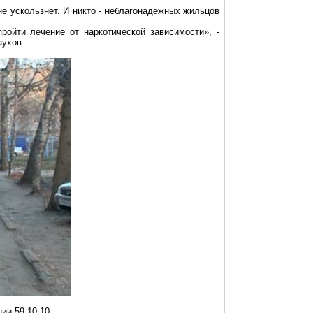
е ускользнет. И никто - неблагонадежных жильцов
ойти лечение от наркотической зависимости», -
аухов.
ии 59-10-10.