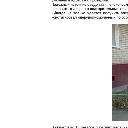
указанным адресам с проверкой.
Надежный источник сведений - пенсионерки
они знают в лицо, а о подозрительных тип
«Иногда не только удается получить опе
констатировал оперуполномоченный по ос
В области до 13 декабря проходит месячник