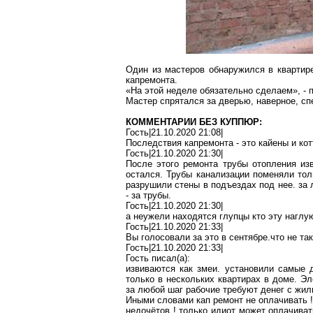
Один из мастеров обнаружился в квартире
капремонта.
«На этой неделе обязательно сделаем», - 
Мастер спрятался за дверью, наверное, сп
КОММЕНТАРИИ БЕЗ КУППЮР:
Гость|21.10.2020 21:08|
Последствия капремонта - это
кайены
и кот
Гость|21.10.2020 21:30|
После этого ремонта трубы отопления из
остался. Трубы канализации поменяли тол
разрушили стены в подъездах под нее
.
з
а 
- за трубы.
Гость|21.10.2020 21:30|
а неужели находятся глупцы кто эту наглу
Гость|21.10.2020 21:33|
Вы голосовали за это в
сентябре
.ч
то
не так
Гость|21.10.2020 21:33|
Гость писал(
a
):
извиваются как змеи
.
у
становили самые 
только в нескольких квартирах в доме. Э
з
а любой шаг рабочие требуют денег с жил
Иными словами кап ремонт не оплачивать
!
недочётов
!
только
идиот
может оплачивать