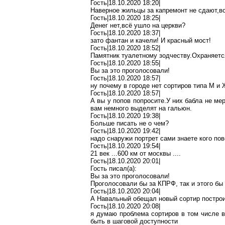
Гость|18.10.2020 18:20|
Наверное жильцы за капремонт не
сдают
,в
Гость|18.10.2020 18:25|
Денег
нет
,в
сё
ушло на церкви?
Гость|18.10.2020 18:37|
зато
фантан
и качели! И красный мост!
Гость|18.10.2020 18:52|
Памятник туалетному
зодчеству
.О
храняетс
Гость|18.10.2020 18:55|
Вы за это проголосовали!
Гость|18.10.2020 18:57|
ну почему в городе нет сортиров типа М и
Гость|18.10.2020 18:57|
А вы у попов
попросите
.У
них
бабла
не
мер
вам немного выделят на гальюн.
Гость|18.10.2020 19:38|
Больше писать не о чем?
Гость|18.10.2020 19:42|
надо снаружи портрет сами
знаете
кого пов
Гость|18.10.2020 19:54|
21 век ...600 км от
москвы
....
Гость|18.10.2020 20:01|
Гость писал(
a
):
Вы за это проголосовали!
Проголосовали бы за КПРФ, так и этого бы 
Гость|18.10.2020 20:04|
А Навальный обещал новый
сортир
построи
Гость|18.10.2020 20:08|
я
думаю
проблема сортиров в том числе в
быть в шаговой доступности