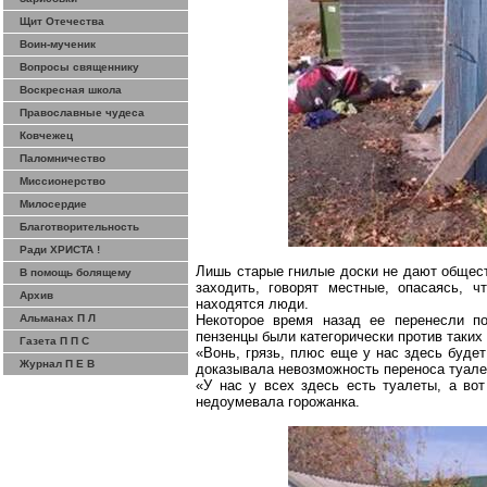
Щит Отечества
Воин-мученик
Вопросы священнику
Воскресная школа
Православные чудеса
Ковчежец
Паломничество
Миссионерство
Милосердие
Благотворительность
Ради ХРИСТА !
Лишь старые гнилые доски не дают общест
В помощь болящему
заходить, говорят местные, опасаясь, 
Архив
находятся люди.
Альманах П Л
Некоторое время назад ее перенесли п
пензенцы
были категорически против таких
Газета П П С
«
Вонь
, грязь, плюс еще у нас здесь буде
Журнал П Е В
доказывала невозможность переноса туале
«У нас у всех здесь есть туалеты, а вот
недоумевала горожанка.