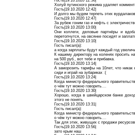
Гость|19.10.2020 12:36|
Холуй путинского режима удаляет
коммент
Гость|19.10.2020 12:42|
И долго мы будем терпеть этих вурдалако
Гость|19.10.2020 12:47|
За рубеж гоним газ и нефть с электричест
Гость|19.10.2020 13:00|
Они коллеги, деловые партнёры и вдо
перетопчутся
, на овсянке посидят и заплат
Гость|19.10.2020 13:10|
Гость писал(
a
):
а когда зарплаты будут каждый год увелич
К нашему директору на коленях просить на
на 500 руб., вот тебе и прибавка.
Гость|19.10.2020 13:14|
А заморозить тарифы на 10лет, что ника
сиди и играй на
зубариках
:(
Гость|19.10.2020 13:24|
Когда министр федерального правительст
о чём тут можно говорить....
Гость|19.10.2020 13:30|
Хорошо, когда в швейцарском банке
дохо
этого не понять.
Гость|19.10.2020 13:31|
Гость писал(
a
):
Когда министр федерального правительст
о чём тут можно говорить....
Так для этих, живущих с продажи ресурсов
Гость|19.10.2020 13:56|
зато
крым
наш