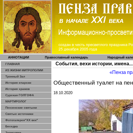
АННОТАЦИИ
Православный календарь
Народный кал
События, вехи истории, имена...
ГЛАВНАЯ
ИЗ ЖИЗНИ МИТРОПОЛИИ
«Пенза пр
Тронный Зал
Общественный туалет на пен
История епархии
История храмов
18.10.2020
Сурская ГОЛГОФА
МАРТИРОЛОГ
Пензенские святыни
Святые источники
Фотогалерея"ХХ век"
Беседка
Зарисовки