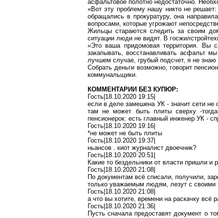
асфальтовое полотно недостаточно. Необхо
«Вот эту проблему нашу никто не решает:
обращались в прокуратуру, она направил
вопросами, которые угрожают непосредств
Жильцы стараются следить за своим дом
ситуации люди не видят. В
госжилстройтех
«Это ваша придомовая территория. Вы са
закапывать, восстанавливать асфальт мы
лучшем случае, грубый подсчет, я не знаю
Собрать
деньги
возможно, говорит пенсио
коммунальщики.
КОММЕНТАРИИ БЕЗ КУПЮР:
Гость|18.10.2020 19:15|
если в деле замешена УК - значит сети не
там не может быть плиты сверху
-т
огд
пенсионерок: есть главный инженер УК - сп
Гость|18.10.2020 19:16|
*не может не быть плиты
Гость|18.10.2020 19:37|
ньансов
.
киот журналист двоечник?
Гость|18.10.2020 20:51|
Какие то бездельники от власти пришли и
Гость|18.10.2020 21:08|
По документам всё списали, получили, зар
только уважаемым людям, лезут с своим
Гость|18.10.2020 21:08|
а что вы хотите, времени на раскачку всё р
Гость|18.10.2020 21:36|
Пусть сначала
предоставят документ
о то