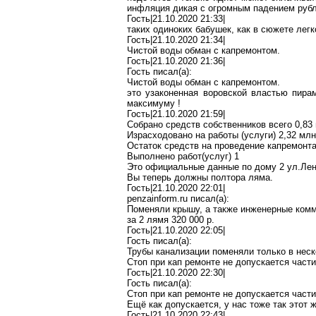
инфляция дикая с огромным падением рубля
Гость|21.10.2020 21:33|
таких одиноких бабушек, как в сюжете легк
Гость|21.10.2020 21:34|
Чистой воды обман с капремонтом.
Гость|21.10.2020 21:36|
Гость писал(
a
):
Чистой воды обман с капремонтом.
это узаконенная воровской властью пира
максимуму
!
Гость|21.10.2020 21:59|
Собрано средств собственников всего 0,83
Израсходовано на работы (услуги) 2,32
млн
Остаток средств на проведение капремонта
Выполнено рабо
т(
услуг) 1
Это официальные данные по дому 2 ул
.Л
е
Вы теперь должны полтора
ляма
.
Гость|21.10.2020 22:01|
penzainform.ru
писал(
a
):
Поменяли крышу, а также инженерные комм
за 2
лямя
320 000 р.
Гость|21.10.2020 22:05|
Гость писал(
a
):
Трубы канализации поменяли только в неск
Стоп
при
кап
ремонте не допускается части
Гость|21.10.2020 22:30|
Гость писал(
a
):
Стоп
при
кап
ремонте не допускается части
Ещё как допускается, у нас тоже так этот
Гость|21.10.2020 22:43|