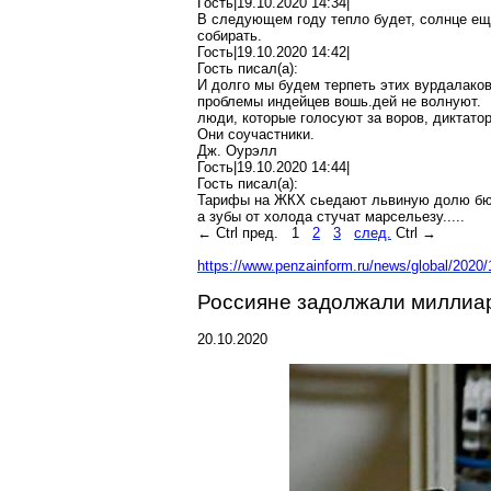
Гость|19.10.2020 14:34|
В следующем году тепло будет, солнце е
собирать.
Гость|19.10.2020 14:42|
Гость писал(
a
):
И долго мы будем терпеть этих вурдалако
проблемы индейцев
вошь
.д
ей
не волнуют.
люди, которые голосуют за воров, диктато
Они соучастники.
Дж.
Оурэлл
Гость|19.10.2020 14:44|
Гость писал(
a
):
Тарифы на ЖКХ
сьедают
львиную долю бю
а зубы от холода стучат марсельезу.....
←
Ctrl
пред.
1
2
3
след.
Ctrl
→
https://www.penzainform.ru/news/global/2020/
Россияне задолжали миллиар
20.10.2020