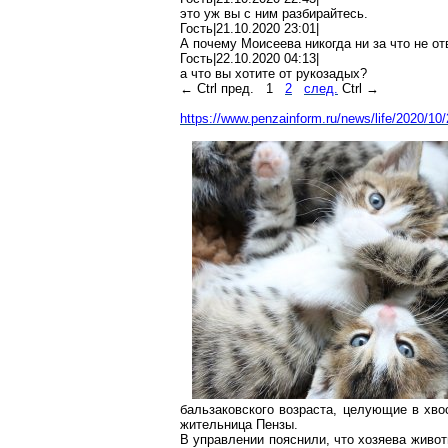
это уж вы с ним разбирайтесь.
Гость|21.10.2020 23:01|
А почему Моисеева никогда ни за что не от
Гость|22.10.2020 04:13|
а что вы хотите от
рукозадых
?
←
Ctrl
пред.
1
2
след.
Ctrl
→
https://www.penzainform.ru/news/life/2020/10
бальзаковского возраста, целующие в хво
жительница Пензы.
В управлении пояснили, что хозяева живо