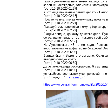
такого документа не
т-
земля находится в 
зеленые насаждения, элементы благоустрой
Гость|19.10.2020 01:57|
А что ещё
пензенцам
самим делать? Налоги
Гость|19.10.2020 02:18|
Просто не
платите за коммуналку пока не 
Гость|19.10.2020 02:21|
Пожалуйтесь новоизбранному губернатору о
Гость|19.10.2020 02:27|
Людям обидно, да кому до этого дело. Пус
сегодняшняя власть. Вот и
жрите
свой выб
Гость|19.10.2020 05:58|
На Луначарского 46 та же беда. Раскоп
восстановили не асфальт, не бордюры! Это
Гость|19.10.2020 06:06|
Бардак был и будет это выгодно. Один д
выгодно сладко
жрать
.
Гость|19.10.2020 06:59|
Да
эт
американцы расковыряли. Я сам вид
Гость|19.10.2020 10:02|
успокойтесь все! рывок уже произошёл, но 
←
Ctrl
пред.
1
2
след.
Ctrl
→
https://www.penzainform.ru/news/life/2020/10