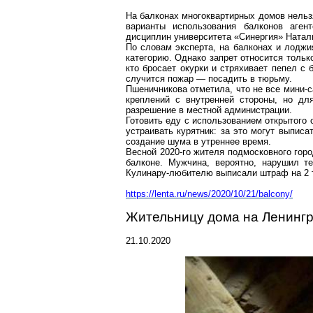
На балконах многоквартирных домов нельз
варианты использования балконов аген
дисциплин университета «Синергия»
Ната
По словам эксперта, на балконах и лоджи
категорию. Однако запрет относится тольк
кто бросает окурки и стряхивает пепел с
случится пожар — посадить в тюрьму.
Пшеничникова
отметила, что не все мини-
креплений с внутренней стороны, но дл
разрешение в местной администрации.
Готовить еду с использованием открытого о
устраивать курятник: за это могут выпис
создание шума в утреннее время.
Весной 2020-го жителя подмосковного гор
балконе. Мужчина, вероятно, нарушил те
Кулинару-любителю выписали штраф на 2 
https://lenta.ru/news/2020/10/21/balcony/
Жительницу дома на
Ленинг
21.10.2020