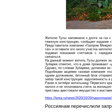
Жителю Тулы напомнили о долге за газ с
тяжелую конструкцию, сообщает издание «
Представители компании «Газпром
Межрег
газ» и оставили его около участка неплат
подавал показания счетчиков с середин
связаться.
На данный момент житель Тулы должен за 
Зубарев
отметил, что в доме проживают «
Однако, по словам Зубарева, должники не х
Подобными акциями газовая компания пла
одним должником, бетонный блок отправя
забор такой конструкции: задолженность в
Ранее в октябре жительницу Пермского кр
налоги и не оплачивала счета за жилищно
приставы арестовали имущество и выставил
https://lenta.ru/news/2020/10/20/napominanie/
Россиянам перечислили зап