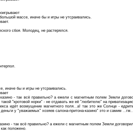
роигрывают
большой массе, иначе бы и игры не
утсраивались
.
вает.
ческого сбоя. Молодец, не растерялся.
нтерпол
.
, иначе бы и игры не
утсраивались
.
евает
у казино - так всё правильно? а ежели с магнитным полем Земли догов
акой "кротовой норки" - не отдавать же её "любителю" на приватизацию
декса идёт возмущение магнитного поля..
.а
! так это же Солнце -
едрит
деньги у "уважаемых" хозяев салона-притона-казино" это и самим ...гм...
казино - так всё правильно? а
ежели
с магнитным полем Земли договорил
, как положено.