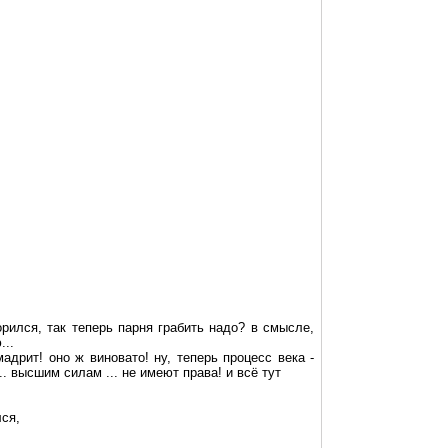
орился, так теперь парня грабить надо? в смысле,
...
мадрит
! оно ж виновато! ну, теперь процесс века -
. высшим силам ... не имеют права! и всё тут
ся,