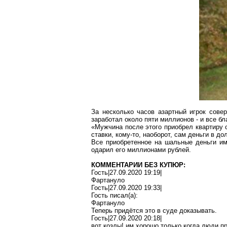
За несколько часов азартный игрок сове
заработал около пяти миллионов - и все б
«Мужчина после этого приобрел квартиру с
ставки, кому-то, наоборот, сам деньги в д
Все приобретенное на шальные деньги им
одарил его миллионами рублей.
КОММЕНТАРИИ БЕЗ КУПЮР:
Гость|27.09.2020 19:19|
Фартануло
Гость|27.09.2020 19:33|
Гость писал(
a
):
Фартануло
Теперь придётся это в суде доказывать.
Гость|27.09.2020 20:18|
вот козлы! им хорошо
только
когда люди п