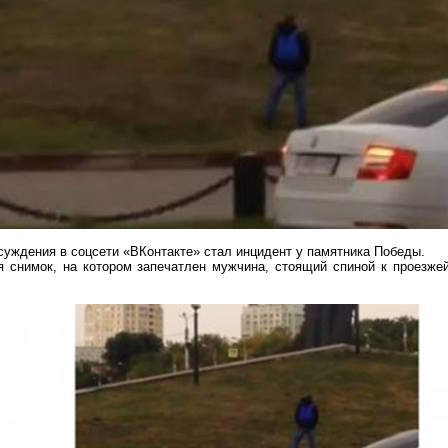
бсуждения в
соцсети
«
ВКонтакте
» стал инцидент у памятника Победы.
 снимок, на котором запечатлен мужчина, стоящий спиной к проезжей