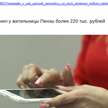
9/27/nepoladki_v_seti_pomogli_penzentcu_za_noch_priobresti_millioni_rublej
ил у жительницы Пензы более 220 тыс. рублей