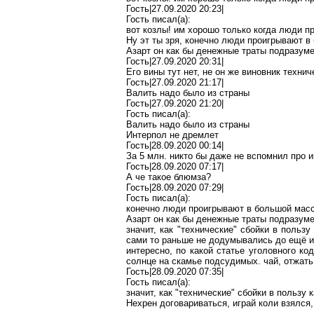
Гость|27.09.2020 20:23|
Гость писал(
a
):
вот козлы! им хорошо
только
когда люди п
Ну
эт
ты зря, конечно люди проигрывают в 
Азарт он как бы денежные траты подразуме
Гость|27.09.2020 20:31|
Его вины тут нет, не он же виновник техни
Гость|27.09.2020 21:17|
Валить надо было из страны
Гость|27.09.2020 21:20|
Гость писал(
a
):
Валить надо было из страны
Интерпол не дремлет
Гость|28.09.2020 00:14|
За 5 млн. никто бы даже не вспомнил про
и
Гость|28.09.2020 07:17|
А
че
такое
блюмза
?
Гость|28.09.2020 07:29|
Гость писал(
a
):
конечно
люди проигрывают в большой массе
Азарт он как бы денежные траты подразум
значит, как "технические" сбойки в польз
сами то
раньше не додумывались до ещё и т
интересно, по какой статье уголовного ко
солнце на скамье подсудимых. чай, отжать 
Гость|28.09.2020 07:35|
Гость писал(
a
):
значит, как "технические" сбойки в пользу 
Нехрен
договариваться,
играй коли взялся