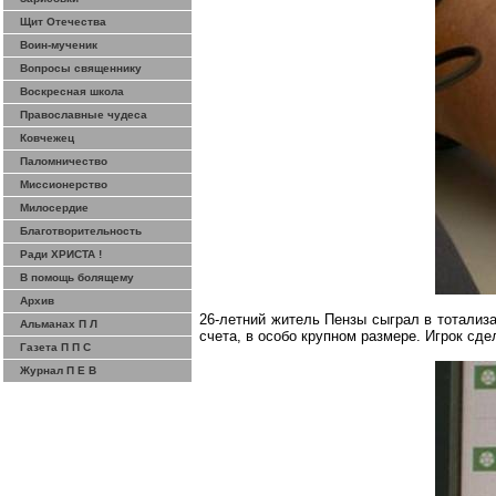
Щит Отечества
Воин-мученик
Вопросы священнику
Воскресная школа
Православные чудеса
Ковчежец
Паломничество
Миссионерство
Милосердие
Благотворительность
Ради ХРИСТА !
В помощь болящему
Архив
26-летний житель Пензы сыграл в тотализ
Альманах П Л
счета, в особо крупном размере. Игрок с
Газета П П С
Журнал П Е В