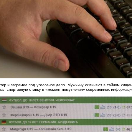
атор и загремел под уголовное дело. Мужчину обвиняют в тайном хище
делал спортивную ставку в «момент помутнения» современных информаци