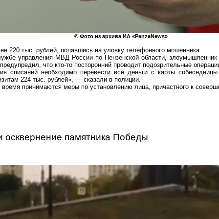
© Фото из архива ИА «
PenzaNews
»
ее 220 тыс. рублей, попавшись на уловку телефонного мошенника.
лужбе управления МВД России по Пензенской области, злоумышленник
предупредил, что кто-то посторонний проводит подозрительные операции
ия списаний необходимо перевести все деньги с карты собеседницы 
зитам 224 тыс. рублей», — сказали в полиции.
е время принимаются меры по установлению лица, причастного к соверш
и
осквернение памятника Победы