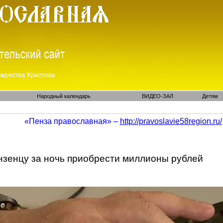
Народный календарь
ВИДЕО-ЗАЛ
Детям
«Пенза православная» –
http://pravoslavie58region.ru/
нзенцу
за ночь приобрести миллионы рублей