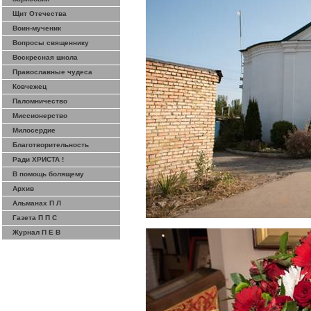
Щит Отечества
Воин-мученик
Вопросы священнику
Воскресная школа
Православные чудеса
Ковчежец
Паломничество
Миссионерство
Милосердие
Благотворительность
Ради ХРИСТА !
В помощь болящему
Архив
Альманах П Л
Газета П П С
Журнал П Е В