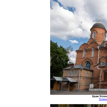
Храм Успен
Успен