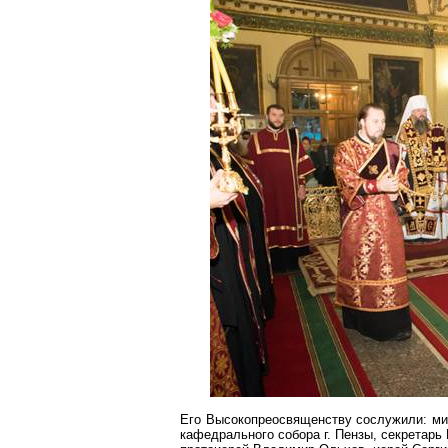
Его Высокопреосвященству сослужили: мит
кафедрального собора
г
. Пензы, секретарь