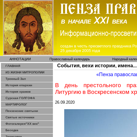
АННОТАЦИИ
Православный календарь
Народный кале
События, вехи истории, имена...
ГЛАВНАЯ
ИЗ ЖИЗНИ МИТРОПОЛИИ
«Пенза правосла
Тронный Зал
В день престольного пр
История епархии
Литургию в Воскресенском х
История храмов
Сурская ГОЛГОФА
26.09.2020
МАРТИРОЛОГ
Пензенские святыни
Святые источники
Фотогалерея"ХХ век"
Беседка
Зарисовки