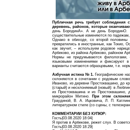
Публичная речь требует соблюдения с
деревень, районов, которые оканчива
день
БородинА
». А не день
БородинО
.
существительные изменяются по падежам, 
Однако в обиходе, со второй половины 
превратились в иностранные, как Токио, Осл
как звучит, – используем родовое нарица
Арбеково
, из района
Арбеково
, районом
Ар
Нормы не придумываются филологами, о
языковыми изменениями и фиксируют в 
варианты считаются образцовыми, т.е. нор
Азбучная истина № 1
.
Географические на
склоняются в сочетании с родовым слов
Иваново, из деревни
Простоквашино
, до к
(старый) и несклоняемый (новый): в Любли
из
Простоквашина
и из
Простоквашино
, 
микрорайон Митино.
При этом склоняем
Граудиной, В. А. Ицковича, Л. П.
Катлин
литературном стиле (со сцены, с телеэкран
КОММЕНТАРИИ БЕЗ КУПЮР:
Гость|03.08.2020 18:04|
Я
против
в
Арбекове
, режет слух. В совет
Гость|03.08.2020 18:29|