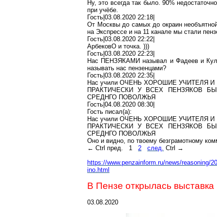
Ну, это всегда так было. 90% недостаточн
при учёбе.
Гость|03.08.2020 22:18|
От Москвы до самых до окраин необъятн
на Экспрессе и на 11 канале мы стали
пенз
Гость|03.08.2020 22:22|
АрбековО
и точка.
)
))
Гость|03.08.2020 22:23|
Нас ПЕНЗЯКАМИ называл и Фадеев и Ку
называть нас
пензенцами
?
Гость|03.08.2020 22:35|
Нас учили ОЧЕНЬ ХОРОШИЕ УЧИТЕЛЯ 
ПРАКТИЧЕСКИ У ВСЕХ ПЕНЗЯКОВ Б
СРЕДНГО ПОВОЛЖЬЯ
Гость|04.08.2020 08:30|
Гость писал(
a
):
Нас учили ОЧЕНЬ ХОРОШИЕ УЧИТЕЛЯ 
ПРАКТИЧЕСКИ У ВСЕХ ПЕНЗЯКОВ Б
СРЕДНГО ПОВОЛЖЬЯ
Оно и видно,
по твоему
безграмотному
ком
←
Ctrl
пред.
1
2
след.
Ctrl
→
https://www.penzainform.ru/n
ews/reasoning/2
ino.html
В Пензе открылась выставка
03.08.2020