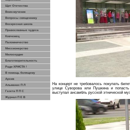
Щит Отечества
Воин-мученик
Вопросы священнику
Воскресная школа
Православные чудеса
Ковчежец
Паломничество
Миссионерство
Милосердие
Благотворительность
Ради ХРИСТА !
В помощь болящему
Архив
На концерт не требовалось покупать биле
Альманах П Л
улице Суворова или Пушкина и попасть
Газета П П С
выступал ансамбль русской этнической му
Журнал П Е В