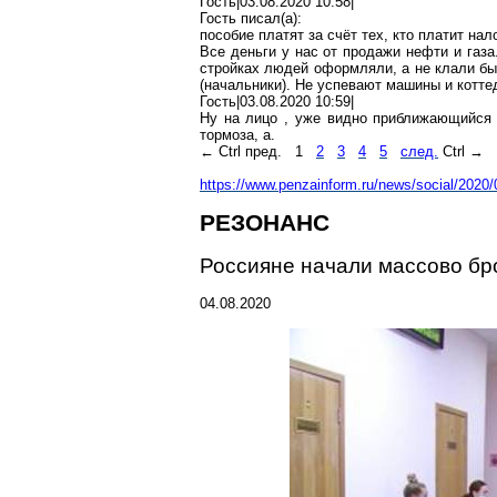
Гость|03.08.2020 10:58|
Гость писал(
a
):
пособие платят за счёт тех, кто платит нал
Все деньги у нас от продажи нефти и газа
стройках людей оформляли, а не клали бы
(начальники). Не успевают машины и котте
Гость|03.08.2020 10:59|
Ну на лицо
,
уже видно приближающийся ..
тормоза, а.
←
Ctrl
пред.
1
2
3
4
5
след.
Ctrl
→
https://www.penzainform.ru/news/social/2020
РЕЗОНАНС
Россияне начали массово бр
04.08.2020