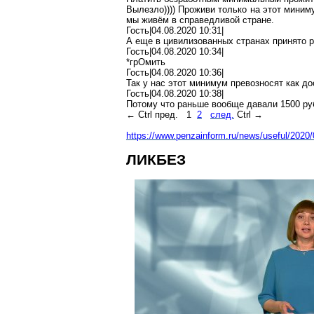
Вылезло)))) Проживи только на этот миним
мы живём в справедливой стране.
Гость|04.08.2020 10:31|
А еще в цивилизованных странах принято
Гость|04.08.2020 10:34|
*
грОмить
Гость|04.08.2020 10:36|
Так у нас этот минимум превозносят как д
Гость|04.08.2020 10:38|
Потому что раньше вообще давали 1500
ру
←
Ctrl
пред.
1
2
след.
Ctrl
→
https://www.penzainform.ru/news/useful
/2020/
ЛИКБЕЗ