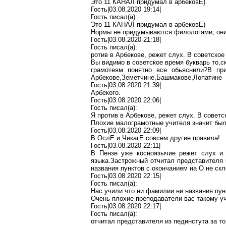
Это 11 КАНАЛ придумал в
арбековЕ
)
Гость|03.08.2020 19:14|
Гость писал(
a
):
Это 11 КАНАЛ придумал в
арбековЕ
)
Нормы не придумываются филологами, они
Гость|03.08.2020 21:18|
Гость писал(
a
):
ротив
в
Арбекове
, режет слух. В советское
Вы видимо в советское время букварь
то
,с
грамотеям понятно все
обьяснили
?В
при
Арбекове,Земетчине,Башмакове,Лопатине
Гость|03.08.2020 21:39|
Арбекого
.
Гость|03.08.2020 22:06|
Гость писал(
a
):
Я
против
в
Арбекове
, режет слух. В совет
Плохие малограмотные учителя значит был
Гость|03.08.2020 22:09|
В
ОслЕ
и
ЧикагЕ
совсем другие правила!
Гость|03.08.2020 22:11|
В Пензе уже косноязычие режет слух и 
языка
.З
астрожный
отчитал представителя
названия пунктов с окончанием на О не ск
Гость|03.08.2020 22:15|
Гость писал(
a
):
Нас учили что ни фамилии ни названия пун
Очень плохие преподаватели вас такому уч
Гость|03.08.2020 22:17|
Гость писал(
a
):
отчитал представителя из
пединстута
за
то