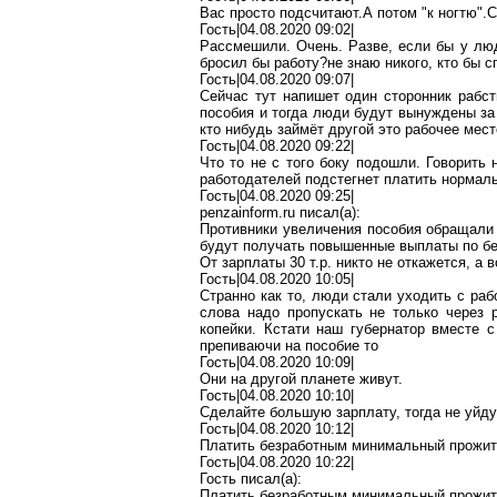
Вас просто
подсчитают
.А
потом "к ногтю".
Гость|04.08.2020 09:02|
Рассмешили. Очень. Разве, если бы у люд
бросил бы
работу
?н
е
знаю никого, кто бы с
Гость|04.08.2020 09:07|
Сейчас тут напишет один сторонник рабст
пособия и тогда люди будут вынуждены за 
кто
нибудь
займёт другой это рабочее мест
Гость|04.08.2020 09:22|
Что то
не с того боку подошли. Говорить 
работодателей подстегнет платить нормал
Гость|04.08.2020 09:25|
penzainform.ru
писал(
a
):
Противники увеличения пособия обращали 
будут получать повышенные выплаты по бе
От зарплаты 30 т.р. никто не откажется, а в
Гость|04.08.2020 10:05|
Странно как то, люди стали уходить с раб
слова надо пропускать не только через
копейки. Кстати наш
губернатор
вместе с
препиваючи
на пособие то
Гость|04.08.2020 10:09|
Они на другой планете живут.
Гость|04.08.2020 10:10|
Сделайте большую зарплату, тогда не уйду
Гость|04.08.2020 10:12|
Платить безработным минимальный прожито
Гость|04.08.2020 10:22|
Гость писал(
a
):
Платить безработным минимальный прожито