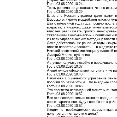
Гость|03.08.2020 10:24|
Треть россиян предполагают, что по итогам
Гость|03.08.2020 10:29|
Власть в России утратила даже намек н
Высоцкого: «кроме
мордобития
никаких чуд
Два с половиной года
года
прошло после а
возраста, а никакого, даже гомеопатическ
властей реализовать громко анонсирова
тяжелейший экономический и политический
Из всех управленческих методик у власти
Даже действовавшие ранее методы «закрыва
власти перестали работать — в бюджете ко
Никакой позитивной мотивации у властей н
Дмитрий Милин, публицист
Гость|03.08.2020 10:34|
А лучше получать пособие и неофициально 
Гость|03.08.2020 10:37|
А ещё лучше официально получать и не раб
Гость|03.08.2020 10:43|
Работники Социального управления
пенз
пособия по безработице. Это выгоднее спок
Гость|03.08.2020 10:48|
Эта проблема неожиданной может быть толь
Гость|03.08.2020 10:52|
Все эти пособия только вгоняют народ в н
серых зарплат все, будут серьёзнее к рабо
Гость|03.08.2020 10:52|
Людям нет необходимости оформляться и пл
получается, нет до этого дела?