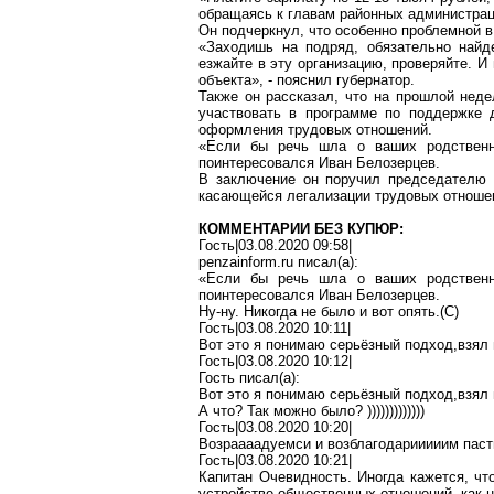
обращаясь к главам районных администрац
Он подчеркнул, что особенно проблемной в
«Заходишь на подряд, обязательно най
езжайте в эту организацию, проверяйте. 
объекта», - пояснил губернатор.
Также он рассказал, что на прошлой нед
участвовать в программе по поддержке 
оформления трудовых отношений.
«Если бы речь шла о ваших родственни
поинтересовался
Иван Белозерцев
.
В заключение он поручил председателю п
касающейся легализации трудовых отноше
КОММЕНТАРИИ БЕЗ КУПЮР:
Гость|03.08.2020 09:58|
penzainform.ru
писал(
a
):
«Если бы речь шла о ваших родственни
поинтересовался Иван Белозерцев.
Ну-ну. Никогда не было и вот опять
.(
С)
Гость|03.08.2020 10:11|
Вот это я понимаю серьёзный
подход
,в
зял
Гость|03.08.2020 10:12|
Гость писал(
a
):
Вот это я понимаю серьёзный
подход
,в
зял
А что? Так можно было?
)
))))))))))))
Гость|03.08.2020 10:20|
Возраааадуемси
и
возблагодарииииим
пас
Гость|03.08.2020 10:21|
Капитан Очевидность.
Иногда
кажется, что
устройстве общественных отношений, как 