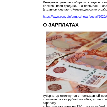
Ветеранов раньше собирали в одном зал
сложившиеся традиции, но появилась
нов
(в данном случае - Железнодорожного райо
https://www.penzainfo
rm.ru/news/social/2020/
О ЗАРПЛАТАХ
губернатор столкнулся с неожиданной про
с лишним тысяч рублей пособия, ушли с м
зарплату.
«Платите зарплату не 12-15 тысяч рублей, 