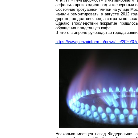
и МУП «
Пензадормост
»
ликвидировали
асфальта происходила над инженерными с
Состояние тротуарной плитки на улице Мос
начали
ремонтировать в августе 2012 год
дороже, но долговечнее, а затраты по вос
Однако впоследствии покрытие пришлось
обращения
владельцев кафе.
В итоге в апреле руководство города заяв
https://www.penzainform.ru/news/life/2020/
Несколько месяцев назад Федеральная а