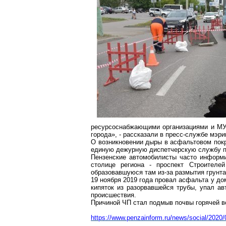
ресурсоснабжающими
организациями и М
города», - рассказали в пресс-службе мэри
О возникновении дыры в асфальтовом покр
единую дежурную диспетчерскую службу 
Пензенские автомобилисты часто информи
столице региона - проспе
кт Стр
оителе
образовавшуюся там из-за размытия грунт
19 ноября 2019 года провал асфальта у д
кипяток из разорвавшейся трубы, упал ав
происшествия.
Причиной ЧП
стал
подмыв почвы горячей в
https://w
ww.penzainform.ru/news/social/2020/