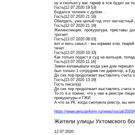
ну и сколько у вас тариф в
тсж
будет на те
Гость|12.07.2020 19:53|
Бодался теленок с дубом...
Гость|12.07.2020 21:16|
Обалдеть
, уже целый год этот несчастный 
Гость|12.07.2020 21:19|
Жилинспекция
, прокуратура, приставы 
трогает.
Гость|13.07.2020 08:03|
вот и весь смысл - мы кормим этих тварей
течет...
Гость|13.07.2020 10:33|
Как только подаст в суд на жильцов, попа
Гость|13.07.2020 11:16|
Замки
взламывали
когда уже дом перешёл 
был только 1 сотрудник ген директор, а
Ед
До сих пор продолжает выставлять счета 
Гость|13.07.2020 13:19|
Гость писал(
a
):
До сих пор продолжает выставлять счета 
То-то я и помню, что у нее в реестре лиц
прокуратуры и ГЖИ.
А что за УК, когда смотрела реестр, вы нич
https://www.penzainform.ru/news/social/20
Жители улицы Ухтомского боя
12.07.2020