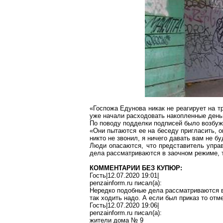
«Госпожа
Едунова
никак не реагирует на т
уже начали расходовать накопленные день
По поводу подделки подписей было возбужд
«Они пытаются ее на беседу пригласить, о
никто не звонил, я ничего давать вам не б
Люди опасаются, что представитель упра
дела рассматриваются в заочном режиме, т
КОММЕНТАРИИ БЕЗ КУПЮР:
Гость|12.07.2020 19:01|
penzainform.ru
писал(
a
):
Нередко подобные дела рассматриваются 
так ходить надо. А если был приказ то отм
Гость|12.07.2020 19:06|
penzainform.ru
писал(
a
):
жители дома № 9