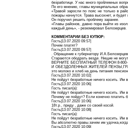
безработице. У нас много проблемных вопро
По его мнению, главы муниципальных обра
«Травой заросли по пояс не только в рай
пожары начнутся. Трава высохнет, и будет 
Он поручил решить проблему заранее.
«Главы районов, давно пора выйти из изол
каждый день», - резюмировал Белозерцев.
КОММЕНТАРИИ БЕЗ КУПЮР:
Гость|13.07.2020 09:57|
Почем платят?
Гость|13.07.2020 09:57|
. Обращение к губернатору И.А.Белозерцеву
Стараются ободрать везде. Нищие не могу
ВЕРНИТЕ БЕСПЛАТНЫЙ ТЕЛЕФОН 8-800
И ОБЕЗДОЛЕННЫХ ЖИТЕЛЕЙ ПЕНЗЫ,ГР
это молоко и хлеб на день питания пенсион
Гость|13.07.2020 10:02|
Не пойдут безработные ничего косить. Им 
Гость|13.07.2020 10:06|
Гость писал(
a
):
Не пойдут безработные ничего косить. Им 
Почему не пойдут? Если конечно платить б
Гость|13.07.2020 10:06|
18т.р., приду
,
даже со своей косой.
Гость|13.07.2020 10:08|
Гость писал(
a
):
Не пойдут безработные ничего косить. Им 
Вы абсолютно
правы
.з
ачем
им
удочка,когд
Гость|13.07.2020 10:09|