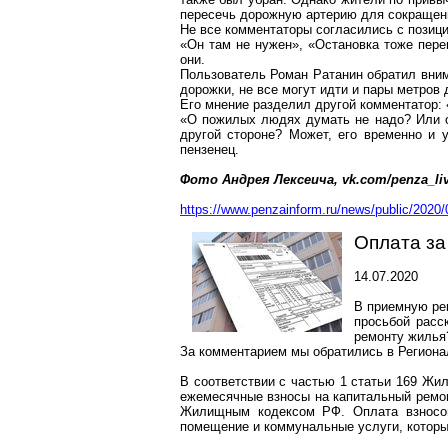
пересечь дорожную артерию для сокращени
Не все комментаторы
согласились с позиц
«Он там не нужен», «Остановка тоже перен
они.
Пользователь Роман
Ратанин
обратил вним
дорожки, не все могут идти и пары метров 
Его мнение разделил другой комментатор:
«О пожилых людях думать не надо? Или он
другой стороне? Может, его временно и у
пензенец
.
Фото Андрея
Лексеича
, vk.com/penza_li
https://www.penzainform.ru/news/public/2020
Оплата за
14.07.2020
В приемную
ре
просьбой расс
ремонту жилья
За комментарием мы обратились в Региона
В соответствии с частью 1 статьи 169 Жи
ежемесячные взносы на капитальный ремо
Жилищным кодексом РФ. Оплата взносов
помещение и коммунальные услуги, которы