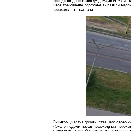
прежде на дороге между домами № 67 и 15
Свое требование горожане выразили надп
переход», - гласит она.
Снимком участка дороги, ставшего своеоб
«Около недели назад пешеходный перехо
также был убран. Однако жители по привыч