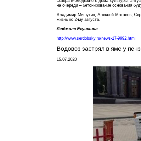
сквера Молодежного дома культуры, энтуз
на очереди – бетонирование основания бу
Владимир Мишутин, Алексей Матвеев, Се
жизнь ко 2-му августа.
Людмила
Евушкина
http://www.serdobsky.ru/news-1
7-9992.html
Водовоз застрял в яме у пен
15.07.2020