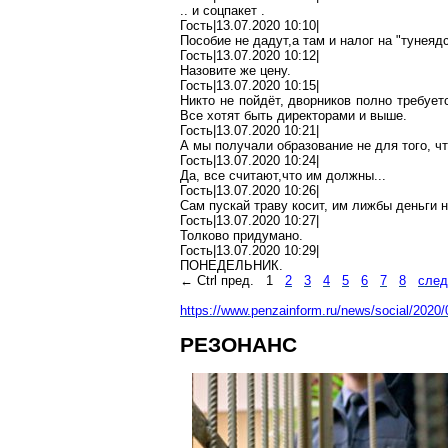
.. и
соцпакет
.
Гость|13.07.2020 10:10|
Пособие не
дадут
,а
там и налог на "тунеядс
Гость|13.07.2020 10:12|
Назовите же цену.
Гость|13.07.2020 10:15|
Никто не пойдёт, дворников полно требует
Все хотят быть директорами и выше.
Гость|13.07.2020 10:21|
А мы получали образование не для того, чт
Гость|13.07.2020 10:24|
Да, все
считают
,ч
то
им должны...
Гость|13.07.2020 10:26|
Сам пускай траву косит, им
лижбы
деньги н
Гость|13.07.2020 10:27|
Толково придумано.
Гость|13.07.2020 10:29|
ПОНЕДЕЛЬНИК.
←
Ctrl
пред.
1
2
3
4
5
6
7
8
след
https://www.penzainform.ru/news/social/2020/
РЕЗОНАНС