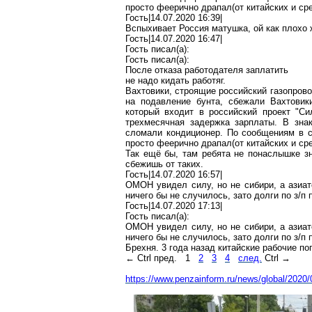
просто феерично драпа
л(
от китайских и ср
Гость|14.07.2020 16:39|
Вспыхивает Россия матушка, ой как плохо 
Гость|14.07.2020 16:47|
Гость писал(
a
):
Гость писал(
a
):
После отказа работодателя заплатить
не надо кидать
работяг
.
Вахтовики
,
строящие
российский газопрово
на подавление бунта, сбежали
Вахтовик
который входит в российский проект "Си
трехмесячная задержка зарплаты. В зна
сломали кондиционер. По сообщениям в
просто феерично драпа
л(
от китайских и ср
Так ещё бы, там ребята не понаслышке з
сбежишь от таких.
Гость|14.07.2020 16:57|
ОМОН увидел силу, но не
сибири
, а азиа
ничего бы не случилось, зато долги по
з
/
п
п
Гость|14.07.2020 17:13|
Гость писал(
a
):
ОМОН увидел силу, но не
сибири
, а азиа
ничего бы не случилось, зато долги по
з
/
п
п
Брехня
. 3 года назад китайские рабочие
по
←
Ctrl
пред.
1
2
3
4
след.
Ctrl
→
https://www.penzainform.ru/news/global/2020/