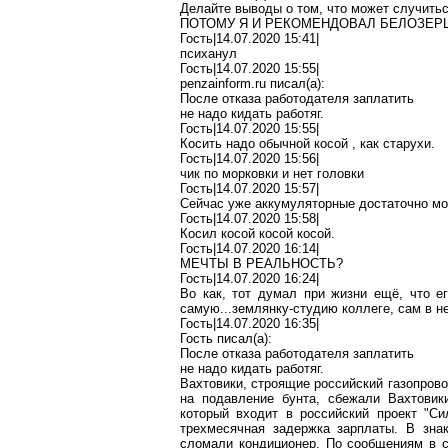
Делайте выводы о том, что может
случить
ПОТОМУ Я И РЕКОМЕНДОВАЛ БЕЛОЗЕРЦЕВ
Гость|14.07.2020 15:41|
психанул
Гость|14.07.2020 15:55|
penzainform.ru
писал(
a
):
После отказа работодателя заплатить
не надо кидать
работяг
.
Гость|14.07.2020 15:55|
Косить надо обычной косой
,
как старухи.
Гость|14.07.2020 15:56|
чик по морковки и нет головки
Гость|14.07.2020 15:57|
Сейчас уже аккумуляторные достаточно м
Гость|14.07.2020 15:58|
Косил косой
косой
косой
.
Гость|14.07.2020 16:14|
МЕЧТЫ В РЕАЛЬНОСТЬ?
Гость|14.07.2020 16:24|
Во как, тот думал при жизни ещё, что ег
самую..
.з
емлянку-студию коллеге, сам в н
Гость|14.07.2020 16:35|
Гость писал(
a
):
После отказа работодателя заплатить
не надо кидать
работяг
.
Вахтовики
,
строящие
российский газопрово
на подавление бунта, сбежали
Вахтовик
который входит в российский проект "Си
трехмесячная задержка зарплаты. В зна
сломали кондиционер. По сообщениям в