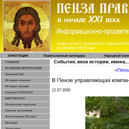
АННОТАЦИИ
Православный календарь
Народный кал
События, вехи истории, имена...
ГЛАВНАЯ
ИЗ ЖИЗНИ МИТРОПОЛИИ
«Пенз
Тронный Зал
В Пензе управляющая компан
История епархии
История храмов
12.07.2020
Сурская ГОЛГОФА
МАРТИРОЛОГ
Пензенские святыни
Святые источники
Фотогалерея"ХХ век"
Беседка
Зарисовки