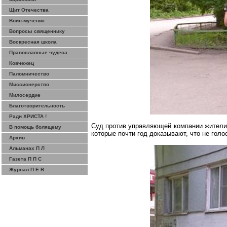
Щит Отечества
Воин-мученик
Вопросы священнику
Воскресная школа
Православные чудеса
Ковчежец
Паломничество
Миссионерство
Милосердие
Благотворительность
Ради ХРИСТА !
Суд против управляющей компании жители 
В помощь болящему
которые почти год доказывают, что не голо
Архив
Альманах П Л
Газета П П С
Журнал П Е В