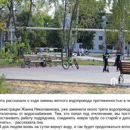
та рассказали о ходе замены ветхого водопровода протяженностью в че
министрации Жанна
Николаенкова
, уже заменили около трети водопровод
тключены от водоснабжения. Тем, кто попал под отключение, мы пост
 остановить работу подрядчика, соединить новую трубу со
старой
и дать
чать», - рассказала она.
4 дня людям вновь на сутки вернут воду, и так будет продолжаться впло