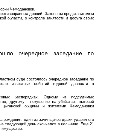
тории Чемодановки.
противоправных деяний. Законным представителям
ой области, о контроле занятости и досуга своих
ошло очередное заседание по
бластном суде состоялось очередное заседание по
осле известных событий годовой давности в
овых беспорядках. Одному из подсудимых
ство, другому - покушение на убийство. Бытовой
и цыганской общины и жителями Чемодановки
да рождения: один из зачинщиков драки ударил его
 на следующий день скончался в больнице. Еще 21
о имущество.