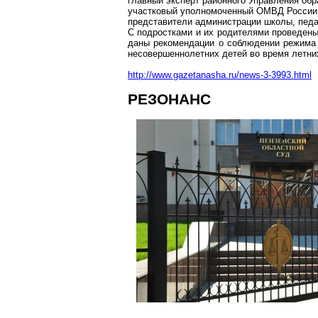
главный эксперт районного Управления обр
участковый уполномоченный ОМВД России
представители администрации школы, педа
С подростками и их родителями проведен
даны рекомендации о соблюдении режима с
несовершеннолетних детей во время летни
http://www.gazetanasha.ru/news-3-3993.html
РЕЗОНАНС