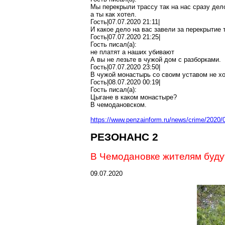
Мы
перекрыли трассу так на нас сразу дел
а ты как хотел.
Гость|07.07.2020 21:11|
И какое дело на вас завели за перекрытие
Гость|07.07.2020 21:25|
Гость писал(
a
):
не
платят
а наших убивают
А вы не лезьте в чужой дом с разборками.
Гость|07.07.2020 23:50|
В чужой монастырь со своим уставом не хо
Гость|08.07.2020 00:19|
Гость писал(
a
):
Цыгане
в каком монастыре?
В
чемодановском
.
https://www.penzainform.ru/news/crime/202
РЕЗОНАНС 2
В Чемодановке жителям буду
09.07.2020