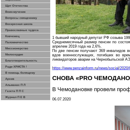
Щит Отечества
Воин-мученик
Вопросы священнику
Воскресная школа
Православные чудеса
Ковчежец
1 бывший народный депутат РФ созыва 1990
Среднемесячный размер пенсии по состоян
Паломничество
апрелем 2019 года на 2,6%.
Миссионерство
По две пенсии получают 369 инвалидов всл
Милосердие
вдов военнослужащих, погибших во врем
ликвидаторов аварии на Чернобыльской АЭС 
Благотворительность
Ради ХРИСТА !
https://www.penzainform.ru/news/social/2020/0
В помощь болящему
СНОВА «PRO ЧЕМОДАНОВ
Архив
Альманах П Л
В Чемодановке провели про
Газета П П С
Журнал П Е В
06.07.2020