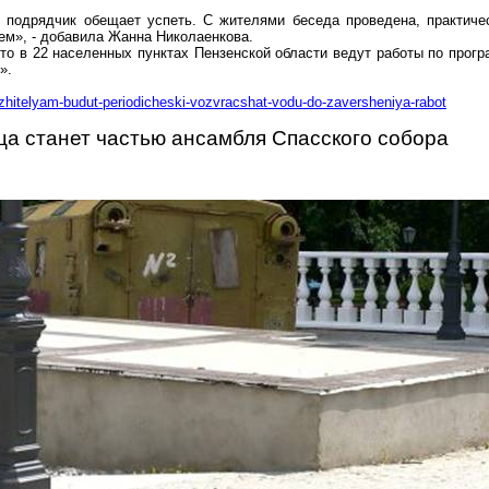
ь, подрядчик обещает успеть. С жителями беседа проведена, практич
ием», - добавила Жанна
Николаенкова
.
то в 22 населенных пунктах Пензенской области ведут работы по прогр
».
-zhitelyam-budut-periodicheski-vozvracshat-vodu-do-zaversheniya-rabot
а станет частью ансамбля Спасского собора