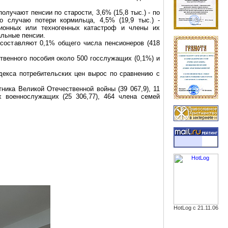
получают пенсии по старости, 3,6% (15,8 тыс.) - по
по случаю потери кормильца, 4,5% (19,9 тыс.) -
ционных или техногенных катастроф и члены их
альные пенсии.
составляют 0,1% общего числа пенсионеров (418
твенного пособия около 500 госслужащих (0,1%) и
декса потребительских цен вырос по сравнению с
ника Великой Отечественной войны (39 067,9), 11
 военнослужащих (25 306,77), 464 члена семей
HotLog с 21.11.06