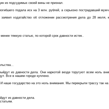
ин из подсудимых своей вины не признал.
погибшего подала иск на 3 млн. рублей, а серьезно пострадавший муж
 заявил ходатайство об отложении рассмотрения дела до 28 июля, к
менее тяжкую статью, по которой срок давности истек..
льства...
ыйдут из давности дела. Они наркотой везде
торугуют
всем ноль
вни
ут. Все в нашем городе куплено.
 И наше государство на это ноль внимания. Мы
перекрыли трассу так на
йдут из давности дела.
 статьям.