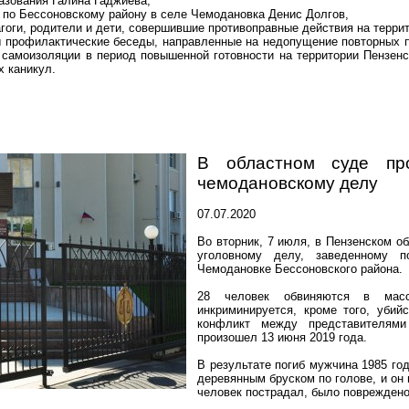
азования Галина Гаджиева,
 по
Бессоновскому
району в селе Чемодановка Денис Долгов,
гоги, родители и дети, совершившие противоправные действия на терри
ы профилактические беседы, направленные на недопущение повторных 
амоизоляции в период повышенной готовности на территории Пензенск
х каникул.
В областном суде пр
чемодановскому
делу
07.07.2020
Во вторник, 7 июля, в Пензенском о
уголовному делу, заведенному п
Чемодановке
Бессоновского
района.
28 человек обвиняются в масс
инкриминируется, кроме того, убий
конфликт между представителям
произошел 13 июня 2019 года.
В результате погиб мужчина 1985 го
деревянным бруском по голове, и он
человек пострадал, было поврежден