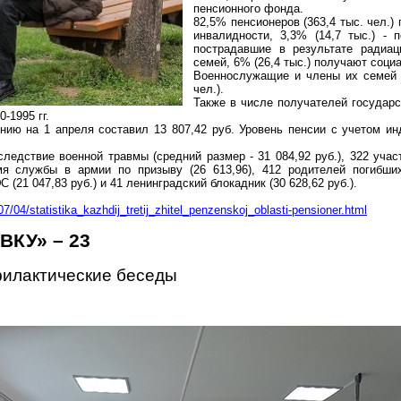
пенсионного фонда.
82,5% пенсионеров (363,4 тыс. чел.) 
инвалидности, 3,3% (14,7 тыс.) - 
пострадавшие в результате радиа
семей, 6% (26,4 тыс.) получают соци
Военнослужащие и члены их семей 
чел.).
Также в числе получателей государс
-1995 гг.
ию на 1 апреля составил 13 807,42 руб. Уровень пенсии с учетом ин
едствие военной травмы (средний размер - 31 084,92 руб.), 322 участ
я службы в армии по призыву (26 613,96), 412 родителей погибших
(21 047,83 руб.) и 41 ленинградский блокадник (30 628,62 руб.).
7/04/statistika_kazhdij_tretij_zhitel_penzenskoj_oblasti-pensioner.html
КУ» – 23
филактические беседы