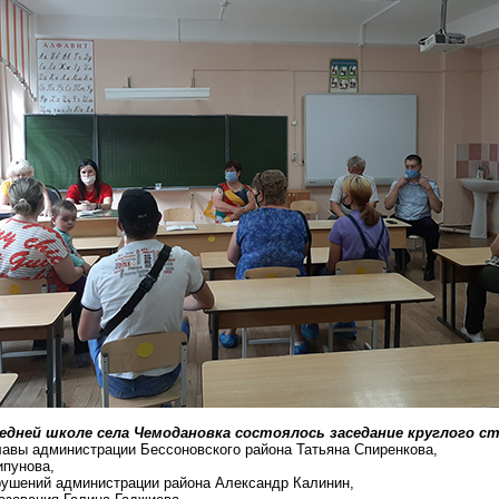
редней школе села Чемодановка состоялось заседание круглого 
главы администрации
Бессоновского
района Татьяна
Спиренкова
,
ипунова,
рушений администрации района Александр Калинин,