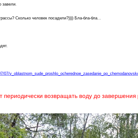
о завели
.
 трассы?
Сколько человек посадили?))))
Бла-бла-бла
...
дят.
0/07/07/v_oblastnom_sude_proshlo_ocherednoe_zasedanie_po_chemodanovsk
т периодически возвращать воду до завершения