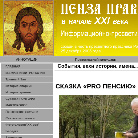
АННОТАЦИИ
Православный календарь
События, вехи истории, имена...
ГЛАВНАЯ
ИЗ ЖИЗНИ МИТРОПОЛИИ
Тронный Зал
СКАЗКА «PRO ПЕНСИЮ» 
История епархии
История храмов
Сурская ГОЛГОФА
МАРТИРОЛОГ
Пензенские святыни
Святые источники
Фотогалерея"ХХ век"
Беседка
Зарисовки