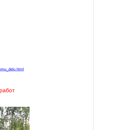
omu_delu.html
 работ