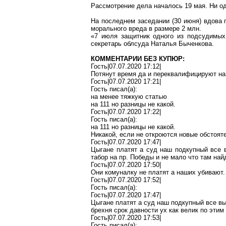
Рассмотрение дела началось 19 мая. Ни од
На последнем заседании (30 июня) вдова 
морального вреда в размере 2 млн.
«7 июля защитник одного из подсудимых
секретарь облсуда Наталья
Быченкова
.
КОММЕНТАРИИ БЕЗ КУПЮР:
Гость|07.07.2020 17:12|
Потянут
время
да и переквалифицируют на 
Гость|07.07.2020 17:21|
Гость писал(
a
):
на менее тяжкую статью
на
111
но разницы не какой.
Гость|07.07.2020 17:22|
Гость писал(
a
):
на
111
но разницы не какой.
Никакой
, если не откроются новые обстояте
Гость|07.07.2020 17:47|
Цыгане
платят
а суд наш подкупный все в
табор на пр. Победы и
не мало
что там найд
Гость|07.07.2020 17:50|
Они
комуналку
не
платят
а наших убивают.
Гость|07.07.2020 17:52|
Гость писал(
a
):
Гость|07.07.2020 17:47|
Цыгане
платят
а суд наш подкупный все вы
брехня
срок давности ух как велик по этим
Гость|07.07.2020 17:53|
Гость писал(
a
):