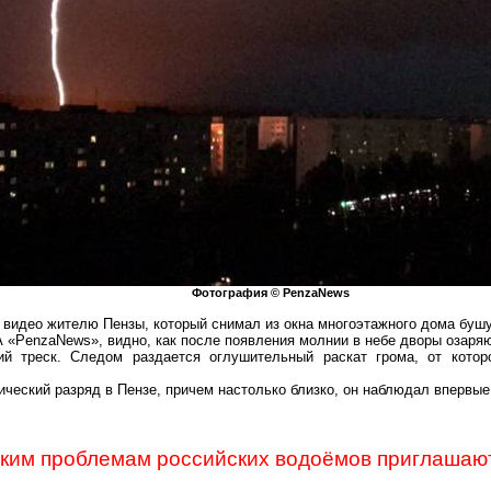
Фотография ©
PenzaNews
 видео жителю Пензы, который снимал из окна многоэтажного дома буш
А
«
PenzaNews
», видно, как после появления молнии в небе дворы озаря
й треск. Следом раздается оглушительный раскат грома, от которо
ческий разряд в Пензе, причем настолько близко, он наблюдал впервые
ским проблемам российских водоёмов приглашаю