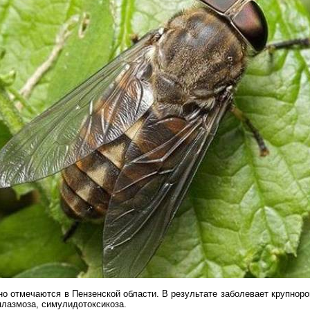
о отмечаются в Пензенской области. В результате заболевает крупноро
плазмоза,
симулидотоксикоза
.