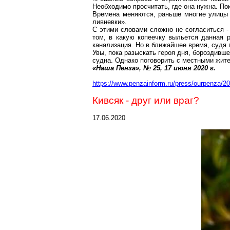
Необходимо просчитать, где она нужна. П
Времена меняются, раньше многие улицы 
ливневки
».
С этими словами сложно не согласиться -
том, в какую копеечку выльется данная р
канализация. Но в ближайшее время, судя
Увы, пока разыскать героя дня, бороздивш
судна. Однако поговорить с местными жите
«Наша Пенза», № 25, 17 июня
2020 г
.
https://www.penzainform.ru/press/ourpenza/2
Кивсяк
- друг или враг?
17.06.2020