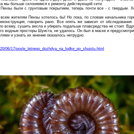
ока мы больше склоняемся к ремонту действующей сети.
Пензы были с грунтовым покрытием, теперь почти все - с твердым.
Хо
 всем жителям Пензы хотелось бы! Но пока, по словам начальника гор
еконструкция, говорить рано. Все опять же зависит от обследования
 по всему, сушить весла и убирать подальше
плавсредства
не стоит. Вдр
его водные просторы
Шуиста
, не удалось. Он был в маске и предусмотр
лями и узнать их мнение оказалось нетрудно.
020/06/17/posle_letnego_dozhdya_na_lodke_po_shuistu.html