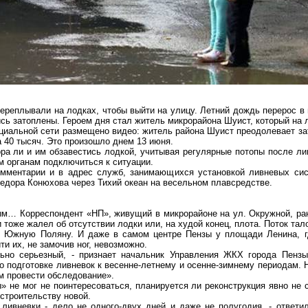
реплывали на лодках, чтобы выйти на улицу. Летний дождь перерос в
ись затоплены. Героем дня стал житель микрорайона
Шуист
, который на
оциальной сети размещено видео: житель района
Шуист
преодолевает за
 40 тысяч. Это произошло днем 13 июня.
а ли и им обзавестись лодкой, учитывая регулярные потопы после лив
м органам подключиться к ситуации.
мментарии и в адрес служб, занимающихся установкой ливневых сис
дора Конюхова через Тихий океан на
весельном
плавсредстве
.
м… Корреспондент «НП», живущий в микрорайоне на ул. Окружной, ран
 тоже жалел об отсутствии лодки или, на худой конец, плота. Поток та
т Южную Поляну. И даже в самом центре Пензы у площади Ленина, г
и их, не замочив ног, невозможно.
льно серьезный, - признает начальник Управления ЖКХ города Пенз
по подготовке
ливневок
к весенне-летнему и осенне-зимнему периодам. 
м провести обследование».
» не мог не поинтересоваться, планируется ли реконструкция явно н
 строительству новой.
ливневки
- дело не одного-двух дней и даже не полугодия, - ответи