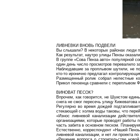
ЛИВНЕВКИ ВНОВЬ ПОДВЕЛИ
Вы слышали? В некоторых районах люди пе
Как результат, наутро улицы Пензы оказал
В группе «Сова Пенза авто» популярной с
один день число просмотров перевалило за
Наблюдавшие за проплывом шутили, не пор
кто-то иронично предлагал контролирующи
Размещенный ролик собрал нелестные ко
Прикол
пензенца
сравнили с
переплывом
Фе
ВИНОВАТ ПЕСОК?
Впрочем, как говорится, не
Шуистом
едины
снега не смог пересечь улицу
Кижеватова
и
Регулярно во время дождей подтапливае
стекающей с холма воды таковы, что перейт
«Износ ливневой канализации действите
организациями, которые проводят работы 
часть забита в основном песком. Планируе
Естественно, корреспондент «Нашей Пензы
ливневой канализации, и нет ли проекта по
«Решение вопроса о строительстве
новой