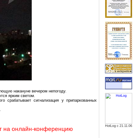
ующую накануне вечером непогоду.
ются ярким светом.
го срабатывает сигнализация у припаркованных
.
HotLog с 21.11.06
т на
онлайн-конференцию