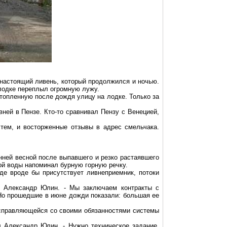
 настоящий ливень, который продолжился и ночью.
 лодке переплыл огромную лужу.
топленную после дождя улицу на лодке. Только за
ней в Пензе. Кто-то сравнивал Пензу с Венецией,
тем, и восторженные отзывы в адрес смельчака.
ней весной после выпавшего и резко растаявшего
лой воды напоминал бурную горную речку.
де вроде бы присутствует
ливнеприемник
, потоки
ы Александр Юлин. - Мы заключаем контракты с
Но прошедшие в июне дожди показали: большая ее
е справляющейся со своими обязанностями системы
л Александр Юлин. - Нужно техническое задание.