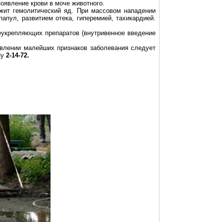
появление крови в моче животного.
жит гемолитический яд. При массовом нападении
апул, развитием отека, гиперемией, тахикардией.
укрепляющих препаратов (внутривенное введение
влении малейших признаков заболевания следует
ну
2-14-72.