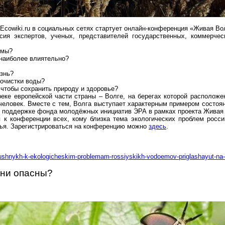
Ecowiki.ru
в социальных сетях стартует
онлайн-конференция
«Живая Вол
сия экспертов, ученых, представителей государственных, коммерче
емы?
наиболее влиятельно?
изнь?
очистки воды?
 чтобы сохранить природу и здоровье?
реке европейской части страны – Волге, на берегах которой располож
еловек. Вместе с тем, Волга выступает характерным примером состоя
 поддержке фонда молодёжных инициатив ЭРА в рамках проекта Живая
 к конференции всех, кому близка тема экологических проблем росси
ья. Зарегистрироваться на конференцию можно
здесь
.
dushnykh-k-ekologicheskim-problemam-rossiyskikh-vodoemov-priglashayut-na-
они опасны?