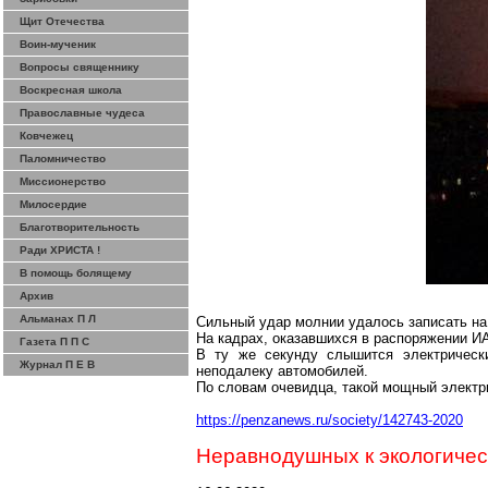
Щит Отечества
Воин-мученик
Вопросы священнику
Воскресная школа
Православные чудеса
Ковчежец
Паломничество
Миссионерство
Милосердие
Благотворительность
Ради ХРИСТА !
В помощь болящему
Архив
Альманах П Л
Сильный удар молнии удалось записать на
На кадрах, оказавшихся в распоряжен
ии И
Газета П П С
В ту же секунду слышится электрически
Журнал П Е В
неподалеку автомобилей.
По словам очевидца, такой мощный электри
https://penzanews.ru/society/142743-2020
Неравнодушных к экологиче