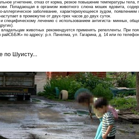
льное угнетение, отказ от корма, резкое повышение температуры тела, 
ови. Попадающая в организм животного слюна мошек ядовита, содер
о-аллергическое заболевание, характеризующееся зудом, появлением п
аступает в промежутке от двух-трех часов до двух суток.
 и специфическому лечению с использованием
антигист
а
-
минных, обще
ругих).
 владельцам животных рекомендуется применять репелленты. При поя
я
райСББЖ
» по адресу: р.п. Пачелма, ул. Гагарина, д. 14 или по телефо
ке по
Шуисту
...