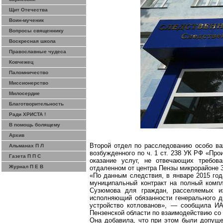
Щит Отечества
Воин-мученик
Вопросы священнику
Воскресная школа
Православные чудеса
Ковчежец
Паломничество
Миссионерство
Милосердие
Благотворительность
Ради ХРИСТА !
В помощь болящему
Архив
Второй отдел по расследованию особо ва
Альманах П Л
возбужденного по ч. 1 ст. 238 УК РФ «Про
Газета П П С
оказание услуг, не отвечающих требов
Журнал П Е В
отдаленном от центра Пензы микрорайоне 
«По данным следствия, в январе 2015 го
муниципальный контракт на полный комп
Сузюмова
для граждан, расселяемых из
исполняющий обязанности генерального д
устройство котлованов», — сообщила И
Пензенской области по взаимодействию с
Она добавила, что при этом были допущ