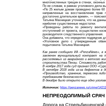
многочисленных трещин в стенах, оконных 
По ее словам, в рамках уголовного дела 
«По 25 жилым домам проведено более 60 э
направленные на восстановление прав 
достаточно длительное время», — пояснил
Татьяна
Махницкая
уточнила, что на данны
наиболее существенные недостатки.
«Проведены работы по ремонту вентиля
отступлений от проекта, осуществлен косм
руководителя следственного управления.
Она добавила, что определен подрядчик д
«Уголовное дело с утвержденным обви
подытожила Татьяна
Махницкая
.
Как ранее сообщало ИА «
PenzaNews
», в
заключен муниципальный контракт на 
расселяемых из аварийного и ветхого жи
строительства Пензы. Стоимость рабо
В ноябре 2017 года суд признал ООО «Сур
В октябре 2018 года из-за дефектов в д
«Производство, хранение, перевозка либ
требованиям безопасности».
В декабре было
открыто еще одно уголов
Источник:
https://penzanews.ru/crim
e/1421
НЕПРЕОДОЛИМЫЙ СРАЧ 
Дорога на
Стрельбищенской