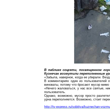
В
паблике
соцсети
,
посвященном
горо
Кузнечан
возмутили переполненные урн
«Забыла, наверное, когда ее убирали. Везд
В комментариях один из пользователей о
виноваты, потому что бросают мусор мимо 
«Нечего жаловаться, у нас все святые, ни
пользователь.
Однако, возможно, мусор просто разлетел
урна переполняется. Возможно, стоит пере
ht
tp://tv-express.ru/sobitiya/kuznechan-vozmu