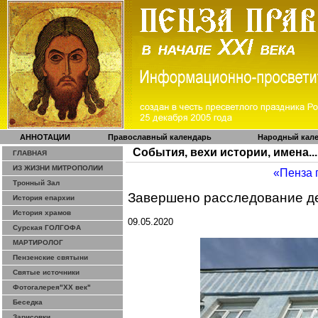
АННОТАЦИИ
Православный календарь
Народный кал
События, вехи истории, имена...
ГЛАВНАЯ
ИЗ ЖИЗНИ МИТРОПОЛИИ
«Пенза 
Тронный Зал
Завершено расследование де
История епархии
История храмов
09.05.2020
Сурская ГОЛГОФА
МАРТИРОЛОГ
Пензенские святыни
Святые источники
Фотогалерея"ХХ век"
Беседка
Зарисовки