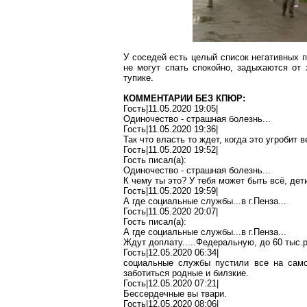
У соседей есть целый список негативных 
не могут спать спокойно, задыхаются от 
тупике.
КОММЕНТАРИИ БЕЗ КПЮР:
Гость|11.05.2020 19:05|
Одиночество - страшная болезнь...
Гость|11.05.2020 19:36|
Так что власть то ждет, когда это
угробит
ве
Гость|11.05.2020 19:52|
Гость писал(
a
):
Одиночество - страшная болезнь...
К чему ты это? У тебя может быть всё, дети,
Гость|11.05.2020 19:59|
А где социальные службы...в г
.П
енза...
Гость|11.05.2020 20:07|
Гость писал(
a
):
А где социальные службы...в г
.П
енза...
Ждут доплату.....Федеральную, до 60
тыс
.
Гость|12.05.2020 06:34|
социальные службы пустили все на самот
заботиться родные и
билзкие
.
Гость|12.05.2020 07:21|
Бессердечные вы твари.
Гость|12.05.2020 08:06|