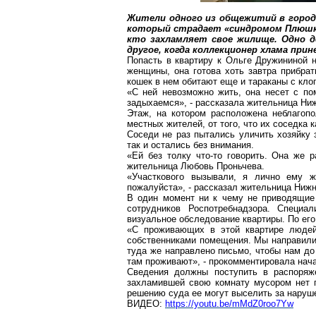
Жители одного из общежитий в город
который страдает «синдромом Плюшки
кто
захламляет
свое жилище. Одно д
другое, когда коллекционер хлама прин
Попасть в квартиру к Ольге Дружининой н
женщины, она готова хоть завтра прибра
кошек в нем обитают еще и тараканы с клоп
«С ней невозможно жить, она несет с по
задыхаемся», - рассказала жительница Ни
Этаж, на котором расположена неблагопо
местных жителей, от того, что их соседка
Соседи не раз пытались уличить хозяйку 
так
и остались без внимания.
«Ей без толку что-то говорить. Она же 
жительница Любовь
Проньчева
.
«Участкового вызывали, я лично ему ж
пожалуйста», - рассказал жительница Ниж
В один момент ни к чему не приводящие 
сотрудников
Роспотребнадзора
. Специал
визуальное обследование квартиры. По его
«С проживающих в этой квартире людей 
собственниками помещения. Мы направили 
туда же направлено письмо, чтобы нам до
там проживают», - прокомментировала на
Сведения должны поступить в распоряж
захламившей свою комнату мусором нет п
решению суда ее могут выселить за наруше
ВИДЕО:
https://youtu.be/mMdZ0roo7Yw