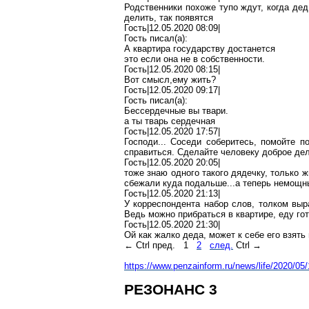
Родственники
похоже тупо ждут, когда де
делить, так появятся
Гость|12.05.2020 08:09|
Гость писал(
a
):
А квартира государству достанется
это если она не в собственности.
Гость|12.05.2020 08:15|
Вот
смысл
,е
му
жить?
Гость|12.05.2020 09:17|
Гость писал(
a
):
Бессердечные вы твари.
а ты тварь сердечная
Гость|12.05.2020 17:57|
Господи... Соседи соберитесь, помойте 
справиться. Сделайте человеку доброе дел
Гость|12.05.2020 20:05|
тоже знаю одного такого дядечку, только 
сбежали куда подальше..
.а
теперь немощный
Гость|12.05.2020 21:13|
У корреспондента набор слов, толком выр
Ведь можно прибраться в квартире, еду гот
Гость|12.05.2020 21:30|
Ой
как жалко деда, может к себе его взять 
←
Ctrl
пред.
1
2
след.
Ctrl
→
https://www.penzainform.
ru/news/life/2020/05
РЕЗОНАНС 3