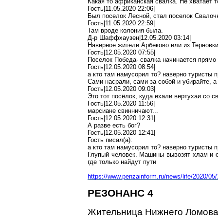
Какая то
африканская свалка. Не хватает т
Гость|11.05.2020 22:06|
Был поселок Лесной, стал поселок Свалоч
Гость|11.05.2020 22:59|
Там вроде колония была.
Д-р Шаффхаузен|12.05.2020 03:14|
Наверное
жители
Арбеково
или из Терновки
Гость|12.05.2020 07:55|
Поселок Победа- свалка начинается прямо 
Гость|12.05.2020 08:54|
а кто там намусорил то? наверно туристы
п
Сами
насрали
, сами за собой и убирайте, 
Гость|12.05.2020 09:03|
Это тот посёлок, куда ехали
вертухаи
со с
Гость|12.05.2020 11:56|
марсиане
свинничают
...
Гость|12.05.2020 12:31|
А разве есть бог?
Гость|12.05.2020 12:41|
Гость писал(
a
):
а кто там намусорил то? наверно туристы
п
Глупый человек. Машины вывозят хлам и о
где только найдут пути
https://www.penzainform.ru/news/life/2020/0
РЕЗОНАНС 4
Жительница Нижнего Ломова 