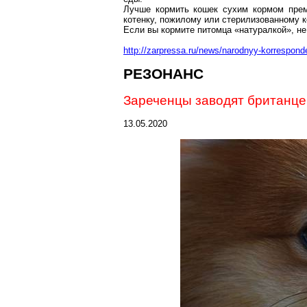
Лучше кормить кошек сухим кормом
пре
котенку, пожилому или стерилизованному к
Если вы кормите питомца «
натуралкой
», н
http://zarpressa.ru/news/narodnyy-korresponde
РЕЗОНАНС
Зареченцы
заводят британце
13.05.2020