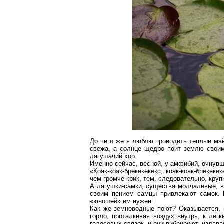
До чего же я люблю проводить теплые майс
свежа, а солнце щедро поит землю свои
лягушачий хор.
Именно сейчас, весной, у амфибий, очнувш
«
Коак-коак-брекекекекс
,
коак-коак-брекекек
чем громче крик, тем, следовательно, кру
А лягушки-самки, существа молчаливые, в
своим пением самцы привлекают самок. 
«юношей» им нужен.
Как же земноводные поют? Оказывается, к
горло, проталкивая воздух внутрь, к лег
голосовых связок, и они вибрируют, издава