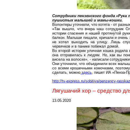
Сотрудники пензенского фонда «Рука 
пушистых малышей и мамы-кошки.
Волонтеры уточнили, что котята - от разны
«Так вышло, что вчера наш сотрудник О
истории спасения и нашей протянутой рук
балкон. Малыши пищали, кричали и очень 
не хотел выходить на улицу. Лишь спу
червячков и в панике побежал домой.
Во второй истории уличная кошка родила 
она отправилась к людям. Но, как вы пон
висела на волоске», - написали сотрудник
Они уточнили, что объединили всех малыш
со всеми крошечными комочками, поэтом
сделать, можно
здесь
, пишет ИА «Пенза-П
http://tv-express.ru/sobitiya/penzency-rasska
Лягушачий хор – средство дл
13.05.2020