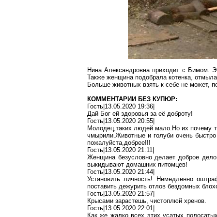
Нина Александровна приходит с
Бимом
. 
Также женщина подобрала котенка, отмыла,
Больше животных взять к себе не может, п
КОММЕНТАРИИ БЕЗ КУПЮР:
Гость|13.05.2020 19:36|
Дай Бог ей здоровья за её доброту!
Гость|13.05.2020 20:55|
Молодец,таких
людей
мало
.Н
о
их почему 
чмырили.Животные
и голуби очень быстр
пожалуйста,добрее
!!!
Гость|13.05.2020 21:11|
Женщина безусловно делает доброе
дело
выкидывают домашних питомцев!
Гость|13.05.2020 21:44|
Установить личность! Немедленно оштра
поставить дежурить отлов бездомных
блох
Гость|13.05.2020 21:57|
Крысами зарастешь, чистоплюй
хренов
.
Гость|13.05.2020 22:01|
Как же жалко всех этих усатых
полосаты