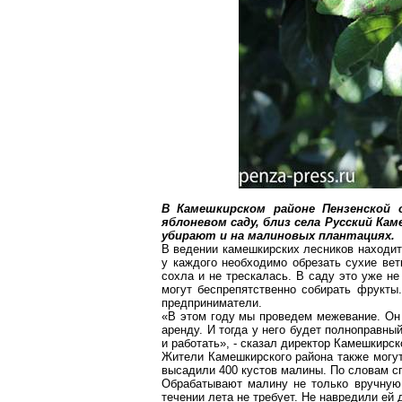
В
Камешкирском
районе Пензенской 
яблоневом саду, близ села Русский Ка
убирают и на малиновых плантациях.
В ведении
камешкирских
лесников находи
у каждого необходимо обрезать сухие вет
сохла и не трескалась. В саду это уже н
могут беспрепятственно собирать фрукты.
предприниматели.
«В этом году мы проведем межевание. Он 
аренду. И тогда у него будет полноправны
и работать», - сказал директор
Камешкирск
Жители
Камешкирского
района также могу
высадили 400 кустов малины. По словам сп
Обрабатывают малину не только вручную,
течени
и
лета не требует. Не навредили ей 