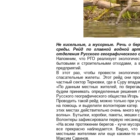
Не кисельные, а мусорные. Речь о бе
среды. Рейд по главной водной ар
отделения Русского географического 
Напомним, что РГО реализует экологичес
бытовыми и строительными отходами, а в
предприятий.
В этот раз, чтобы провести экологиче
спасательные жилеты. Этот рейд они пров
частный сектор Терновки, где в Суру впада
«По данным местных жителей, по берегам
будем принимать определенные решения по
Русского географического общества Игорь
Проводить такой рейд можно только при у
на помощь и выделили волонтерам катер. 
этих местах действительно
очень много
мус
волны». Бутылки, коробки, пакеты, мешки 
Волонтеры зафиксировали первую несанкци
«На всем протяжении берегов - кучи мусор
все прекрасно наблюдается. Видно, что 
местными жителями или еще какими-то н
Максим Савинов.