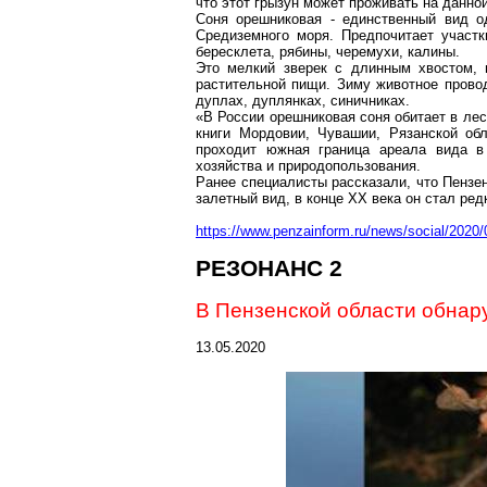
что этот грызун может проживать на данно
Соня орешниковая - единственный вид о
Средиземного моря. Предпочитает участ
бересклета, рябины, черемухи, калины.
Это мелкий зверек с длинным хвостом, 
растительной пищи. Зиму животное провод
дуплах, дуплянках,
синичниках
.
«В России орешниковая соня обитает в лес
книги Мордовии, Чувашии, Рязанской об
проходит южная граница ареала вида в 
хозяйства и природопользования.
Ранее специалисты рассказали, что Пензе
залетный вид, в конце ХХ века он стал ре
https://www.penzainform.ru/news/social/202
РЕЗОНАНС 2
В Пензенской области обнар
13.05.2020