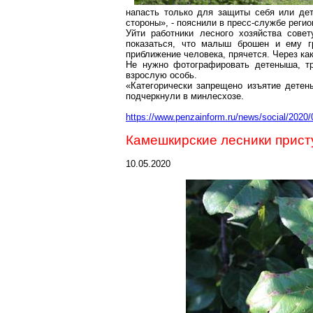
напасть только для защиты себя или дет
стороны», - пояснили в пресс-службе реги
Уйти работники лесного хозяйства сове
показаться, что малыш брошен и ему гр
приближение человека, прячется. Через как
Не нужно фотографировать детеныша, тро
взрослую особь.
«Категорически запрещено изъятие детены
подчеркнули в
минлесхозе
.
https://www.penzainform.ru/news/social/2020
Камешкирские
лесники прист
10.05.2020