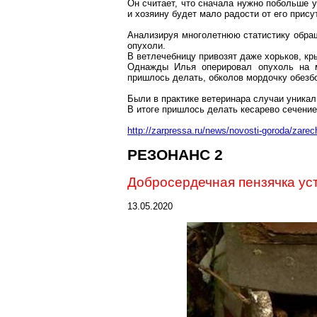
Он считает, что сначала нужно
побольше
у
и хозяину будет мало радости от его прису
Анализируя многолетнюю статистику обраще
опухоли.
В ветлечебницу привозят даже хорьков, кр
Однажды Илья оперировал опухоль на м
пришлось делать, обколов мордочку обезб
Были в практике ветеринара случаи уника
В итоге пришлось делать кесарево сечение
http://zarpressa.ru/news/novosti-goroda/zarec
РЕЗОНАНС 2
Добросердечная
пензячка
уст
13.05.2020