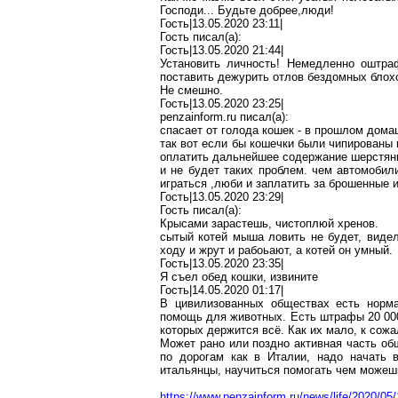
Господи... Будьте
добрее
,л
юди
!
Гость|13.05.2020 23:11|
Гость писал(
a
):
Гость|13.05.2020 21:44|
Установить личность! Немедленно оштра
поставить дежурить отлов бездомных
блох
Не смешно.
Гость|13.05.2020 23:25|
penzainform.ru
писал(
a
):
спасает от голода кошек - в прошлом дома
так вот если бы кошечки были
чипированы
оплатить дальнейшее содержание шерстя
и не будет таких проблем. чем автомобил
играться ,люби и заплатить за брошенные 
Гость|13.05.2020 23:29|
Гость писал(
a
):
Крысами зарастешь, чистоплюй
хренов
.
сытый
котей
мыша
ловить не будет, вид
ходу и
жрут
и
рабоьают
, а
котей
он умный.
Гость|13.05.2020 23:35|
Я съел обед кошки, извините
Гость|14.05.2020 01:17|
В цивилизованных обществах есть нор
помощь для животных. Есть штрафы 20 000 
которых держится всё. Как их мало, к сож
Может рано или поздно активная часть общ
по дорогам как в Италии, надо начать в
итальянцы, научиться
помогать
чем можеш
https://www.penzainform.ru/news/life/2020/0