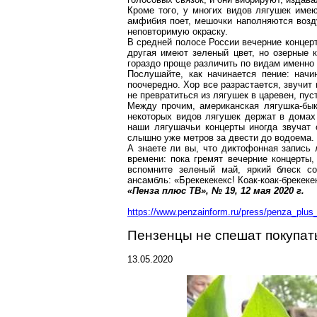
Кроме того, у многих видов лягушек имею
амфибия поет, мешочки наполняются возд
неповторимую окраску.
В средней полосе России вечерние концерт
другая имеют зеленый цвет, но озерные 
гораздо проще различить по видам именно 
Послушайте, как начинается пение: начи
поочередно. Хор все разрастается, звучит
не превратиться из лягушек в царевен, пу
Между прочим, американская лягушка-бык
некоторых видов лягушек держат в домах
наши лягушачьи концерты иногда звучат 
слышно уже метров за двести до водоема.
А знаете ли вы, что диктофонная запись 
времени: пока гремят вечерние концерты
вспомните зеленый май, яркий блеск с
ансамбль: «
Брекекекекс
!
Коак-коак-брекеке
«Пенза плюс ТВ», № 19, 12 мая
2020 г
.
https://www.penzainform.ru/press/penza_plus_
Пензенцы
не спешат покупат
13.05.2020