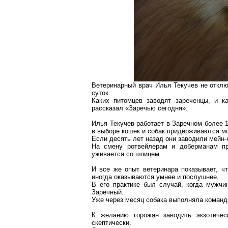
Ветеринарный врач Илья Текучев не отклю
суток.
Каких питомцев заводят
зареченцы
, и к
рассказал «Заречью сегодня».
Илья Текучев работает в
Заречном
более 1
в выборе кошек и собак придерживаются м
Если десять лет назад они заводили
мейн-
На смену ротвейлерам и доберманам п
уживается со шпицем.
И все же опыт ветеринара показывает, ч
иногда оказываются умнее и послушнее.
В его практике был случай, когда мужч
Заречный.
Уже через месяц собака выполняла команд
К желанию горожан заводить экзотичес
скептически.