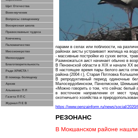
Щит Отечества
Воин-мученик
Вопросы священнику
Воскресная школа
Православные чудеса
Ковчежец
Паломничество
парами в селах или поблизости, на различ
районах аисты устраивают жилища на вод
Миссионерство
- массивные постройки из сухих веток, тра
Милосердие
Размножаться аист начинает обычно в возра
Благотворительность
В Пензенской области в Х
I
Х и начале ХХ в
В настоящее время пары белого аиста от
Ради ХРИСТА !
района (
2004 г
.),
Старая
Потловка
Колышле
В помощь болящему
В репродуктивный период одиночные б
Малосердобинском
,
Пачелмском
,
Шемыше
Архив
«Можно говорить о том, что сейчас белый 
Альманах П Л
в восточном направлении от мест тради
Газета П П С
охотничьего хозяйства и природопользован
Журнал П Е В
https://www.penzainform.ru/news/social/2020/
РЕЗОНАНС
В
Мокшанском
районе нашли 