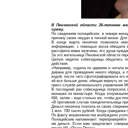
В Пензенской области 26-летнюю же
сумму.
По сведениям полицейских, в январе женщ
причину своих неудач в личной жизни. Для 
В конце марта
пензячке
позвонила неи
информацию, с помощью воска обещала вы
рассорила мама мужчины, его душа нуждае
За это жительница Пензенской области пер
Целую неделю собеседницы общались по
действия.
«Например, ходила по церквям и читала м
дивана для проведения некого обряда, а 
водой, после чего сфотографировала его 
ей все больше денег, обещая вернуть их ч
пресс-службе регионального управления М
В последний раз собеседница попросила 
монашки из монастыря. Когда злоумышлен
666, затем – еще столько же, чтобы достич
«В противном случае
лжецелительница
при
Деньги
пензячка
платила из своих сбережен
1 млн. 700 тысяч рублей. Когда гражданка
По факту мошенничества возбуждено уголо
Полицейские напоминают: перепроверяйте
им деньги. Если вам предлагают соверши
пишет ИА «Пенза-Пресс».