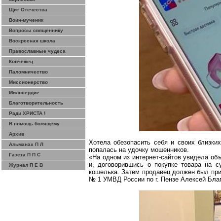
Щит Отечества
Воин-мученик
Вопросы священнику
Воскресная школа
Православные чудеса
Ковчежец
Паломничество
Миссионерство
Милосердие
Благотворительность
Ради ХРИСТА !
В помощь болящему
Архив
Хотела обезопасить себя и своих близких
Альманах П Л
попалась на удочку мошенников.
Газета П П С
«На одном из интернет-сайтов увидела об
и, договорившись о покупке товара на 
Журнал П Е В
кошелька. Затем продавец должен был прис
№ 1 УМВД России по
г
. Пензе Алексей
Бла