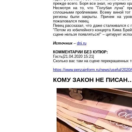
прежде всего. Боря все знал, но упрямо хр
Несмотря на то, что "
Голубая
луна" при
сплошными проблемами. Всему виной тот 
регионы были закрыты. Причем на уровн
пожаловался певец.
Певец рассказал, что даже сталкивался с
"Потом из юбилейного концерта Кима
Брей
сцене нельзя появляться!" – цитирует испо
Источник
–
dni.ru
КОММЕНТАРИИ БЕЗ КУПЮР:
Гость|21.04.2020 15:21|
Сколько вас
там
на сцене перекрашенных т
https://www.penzainform.ru/news/useful/202
КОМУ ЗАКОН НЕ ПИСАН