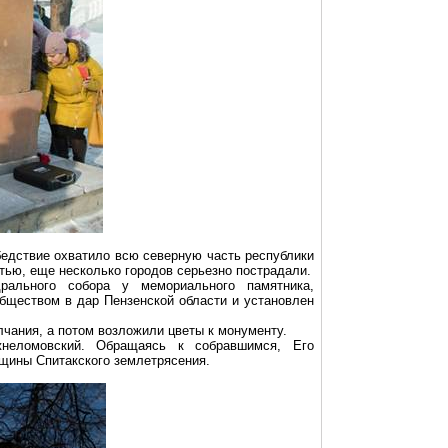
бедствие охватило всю северную часть республики
тью, еще несколько городов серьезно пострадали.
ального собора у мемориального памятника,
бществом в дар Пензенской области и установлен
чания, а потом возложили цветы к монументу.
неломовский
. Обращаясь к
собравшимся
, Его
овщины
Спитакского
землетрясения.