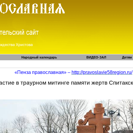
Народный календарь
ВИДЕО-ЗАЛ
Детям
«Пенза православная» –
http://pravoslavie58region.ru/
стие в траурном митинге памяти жертв
Спитакск