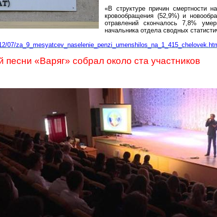
«В структуре причин смертности н
кровообращения (52,9%) и новообра
отравлений скончалось 7,8% умер
начальника отдела сводных статисти
9/12/07/za_9_mesyatcev_naselenie_penzi_umenshilos_na_1_415_chelovek.ht
й песни «Варяг» собрал около ста участников