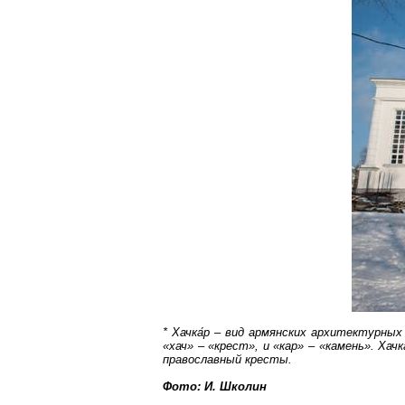
*
Хачка́
р
– вид армянских архитектурных 
«
хач
» – «крест», и «кар» – «камень».
Хачк
православный кресты.
Фото: И.
Школин