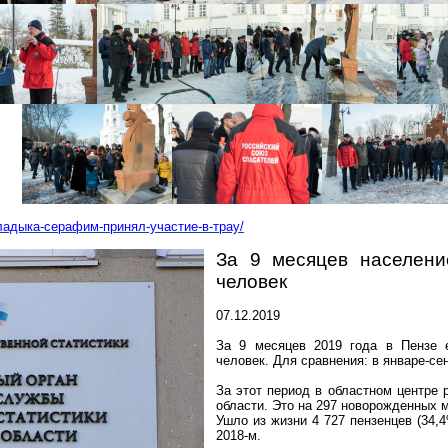
владыка-серафим-принял-участие-в-трау/
За 9 месяцев населен
человек
07.12.2019
За 9 месяцев 2019 года в Пензе 
человек. Для сравнения: в январе-сен
За этот период в областном центре 
области. Это на 297 новорожденных 
Ушло из жизни 4 727
пензенцев
(34,
2018-м.