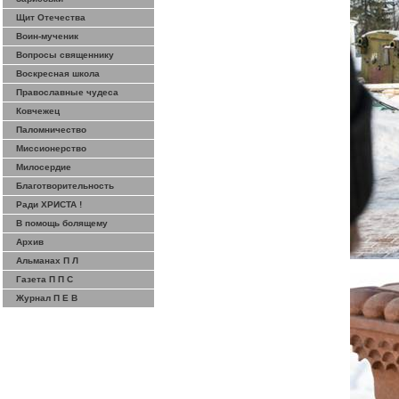
Щит Отечества
Воин-мученик
Вопросы священнику
Воскресная школа
Православные чудеса
Ковчежец
Паломничество
Миссионерство
Милосердие
Благотворительность
Ради ХРИСТА !
В помощь болящему
Архив
Альманах П Л
Газета П П С
Журнал П Е В