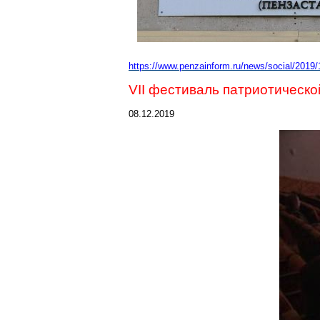
htt
ps://www.penzainform.ru/news/social/201
VII фестиваль патриотическо
08.12.2019