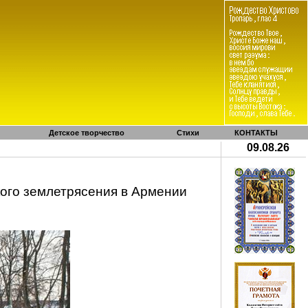
Детское творчество
Стихи
КОНТАКТЫ
09.08.26
ого
землетрясения в Армении