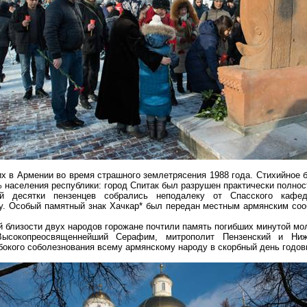
их в Армении во время страшного землетрясения 1988 года. Стихийное 
% населения республики: город Спитак был разрушен практически полнос
ий десятки
пензенцев
собрались неподалеку от Спасского кафедр
у. Особый памятный знак
Хачкар
* был передан местным армянским соо
 близости двух народов горожане почтили память погибших минутой мол
Высокопреосвященнейший Серафим, митрополит Пензенский и
Ниж
бокого соболезнования всему армянскому народу в скорбный день год