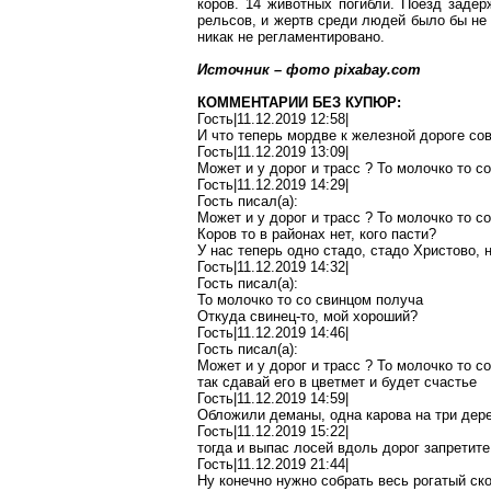
коров. 14 животных погибли. Поезд задер
рельсов, и же
ртв ср
еди людей было бы не 
никак не регламентировано.
Источник – фото pixabay.com
КОММЕНТАРИИ БЕЗ КУПЮР:
Гость|11.12.2019 12:58|
И что теперь мордве к железной дороге со
Гость|11.12.2019 13:09|
Может и у дорог и трасс
?
То молочко то с
Гость|11.12.2019 14:29|
Гость писал(
a
):
Может и у дорог и трасс
?
То молочко то с
Коров то в районах нет, кого пасти?
У нас теперь одно стадо, стадо Христово, н
Гость|11.12.2019 14:32|
Гость писал(
a
):
То
молочко
то со свинцом
получа
Откуда свинец-то, мой хороший?
Гость|11.12.2019 14:46|
Гость писал(
a
):
Может и у дорог и трасс
?
То молочко то с
так сдавай его в
цветмет
и будет счастье
Гость|11.12.2019 14:59|
Обложили
деманы
, одна
карова
на три дер
Гость|11.12.2019 15:22|
тогда и выпас лосей вдоль дорог запретите
Гость|11.12.2019 21:44|
Ну конечно нужно собрать весь рогатый ско