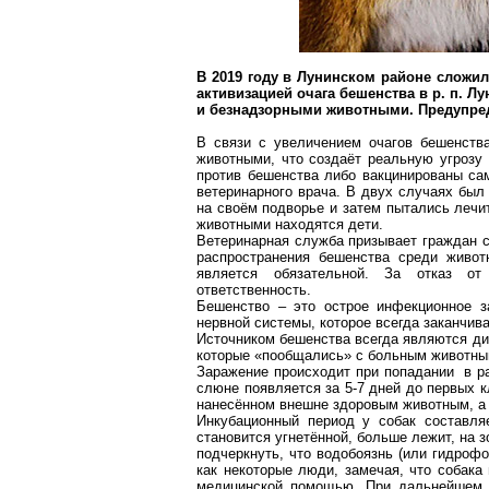
В 2019 году в
Лунинском
районе сложила
активизацией очага бешенства в р. п.
Лу
и безнадзорными животными. Предупред
В связи с увеличением очагов бешенств
животными, что создаёт реальную угрозу
против бешенства либо вакцинированы сам
ветеринарного врача. В двух случаях был
на своём подворье и затем пытались лечи
животными находятся дети.
Ветеринарная служба призывает граждан с
распространения бешенства среди живот
является обязательной. За отказ от
ответственность.
Бешенство – это острое инфекционное з
нервной системы, которое всегда заканчи
Источником бешенства всегда являются ди
которые «пообщались» с больным животны
Заражение происходит при попадании в ра
слюне появляется за 5-7 дней до первых к
нанесённом внешне здоровым животным, а 
Инкубационный период у собак составля
становится угнетённой, больше лежит, на 
подчеркнуть, что водобоязнь (или гидрофо
как некоторые люди, замечая, что собака
медицинской помощью. При дальнейшем ра