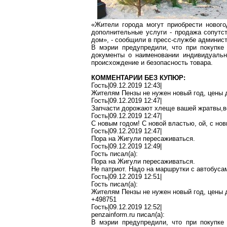
«Жители города могут приобрести нового
дополнительные услуги - продажа сопутст
дом», - сообщили в пресс-службе админис
В мэрии предупредили, что при покупке 
документы о наименовании индивидуальн
происхождение и безопасность товара.
КОММЕНТАРИИ БЕЗ КУПЮР:
Гость|09.12.2019 12:43|
Жителям Пензы не нужен новый год,
цены 
Гость|09.12.2019 12:47|
Запчасти дорожают
хлеще
вашей
жратвы
,в
Гость|09.12.2019 12:47|
С новым годом!
С новой властью, ой, с нов
Гость|09.12.2019 12:47|
Пора на Жигули пересаживаться.
Гость|09.12.2019 12:49|
Гость писал(
a
):
Пора на Жигули пересаживаться.
Не патриот. Надо на маршрутки с автобуса
Гость|09.12.2019 12:51|
Гость писал(
a
):
Жителям Пензы не нужен новый год,
цены 
+498751
Гость|09.12.2019 12:52|
penzainform.ru
писал(
a
):
В мэрии предупредили, что при покупке 