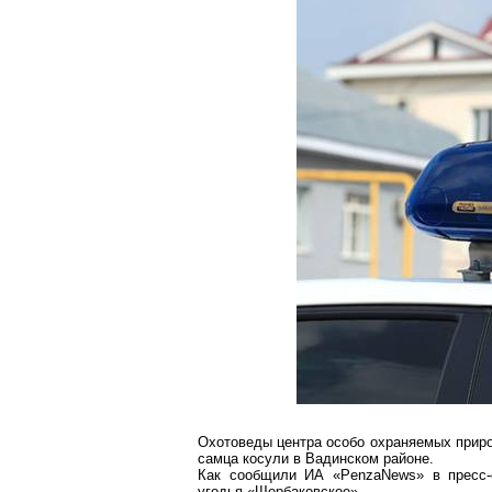
Охотоведы центра особо охраняемых приро
самца косули
в
Вадинском
районе.
Как сообщили ИА «
PenzaNews
» в пресс
угодья «
Щербаковское
».