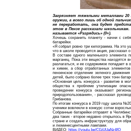
Загрязняет тяжелыми металлами 20
оружии, а всего лишь об одной пальчи
не переработать, она будет предст
этом в Пензе рассказали школьникам.
называется «Разрядись» (0+).
Хочешь сохранить планету - начни с себ
батарейки.
«Я собрал ровно три килограмма. На это у
что в школе проводится акция, рассказал о
В составе одного маленького элемента п
марганец. Пока эти вещества находятся в
разлагаться, и ее содержимое попадает в
и химии, а сбор отработанных элементов
пензенское отделение зеленого движения
детей,
было собрано более трех тонн
батаре
«Основная цель конкурса - развитие в мо
общества к проблеме утилизации опасн
проведении конкурса оказывают регио
природопользования», - рассказал руков
Грибанова
.
По итогам конкурса в 2019 году школа №2
ученики вовлекли в конкурс сотни взросл
Собранные батарейки отправят в Челябинс
два таких - второе недавно открылось в Я
стране и создать инфраструктуру для обра
и люминесцентными лампами.
ВИДЕО:
https://youtu.be/CGiUUaNz4fQ