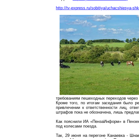
http://tv-express.ru/sobitiya/uchacshiesya-shk
требованиям пешеходных переходов через 
Кроме того, по итогам заседания было р
привлечении к ответственности лиц, отв
штрафов пока не обозначена, лишь предлаг
Как пояснили ИА «
ПензаИнформ
» в Пензе
под колесами поезда.
Так, 29 июня на перегоне Канаевка -
Шна