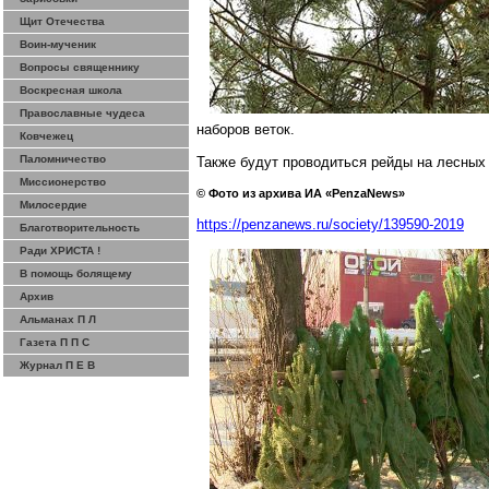
Щит Отечества
Воин-мученик
Вопросы священнику
Воскресная школа
Православные чудеса
наборов веток.
Ковчежец
Паломничество
Также будут проводиться рейды на лесных 
Миссионерство
© Фото из архива ИА «
PenzaNews
»
Милосердие
https://penzanews.ru/society/139590-2019
Благотворительность
Ради ХРИСТА !
В помощь болящему
Архив
Альманах П Л
Газета П П С
Журнал П Е В