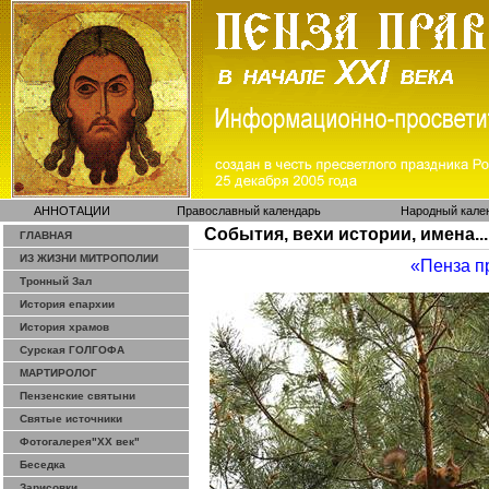
АННОТАЦИИ
Православный календарь
Народный кале
События, вехи истории, имена...
ГЛАВНАЯ
ИЗ ЖИЗНИ МИТРОПОЛИИ
«Пенза п
Тронный Зал
История епархии
История храмов
Сурская ГОЛГОФА
МАРТИРОЛОГ
Пензенские святыни
Святые источники
Фотогалерея"ХХ век"
Беседка
Зарисовки