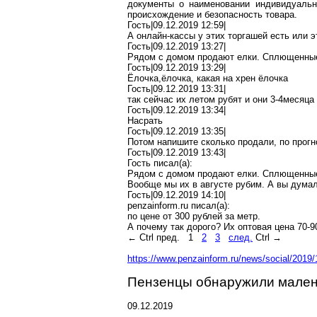
документы о наименовании индивидуальн
происхождение и безопасность товара.
Гость|09.12.2019 12:59|
А
онлайн-кассы
у этих торгашей есть или э
Гость|09.12.2019 13:27|
Рядом с домом продают елки. Сплющенные 
Гость|09.12.2019 13:29|
Ёлочка
,ё
лочка
, какая на хрен ёлочка
Гость|09.12.2019 13:31|
так сейчас их летом рубят и они 3-4месяца
Гость|09.12.2019 13:34|
Насрать
Гость|09.12.2019 13:35|
Потом
напишите
сколько продали, по прогн
Гость|09.12.2019 13:43|
Гость писал(
a
):
Рядом с домом продают елки. Сплющенные 
Вообще мы их в августе рубим. А вы думали
Гость|09.12.2019 14:10|
penzainform.ru
писал(
a
):
по цене от 300 рублей за метр.
А почему так дорого? Их оптовая цена 70-
←
Ctrl
пред.
1
2
3
след.
Ctrl
→
https://www.penzainform.ru/news/social/2019
Пензенцы
обнаружили мален
09.12.2019