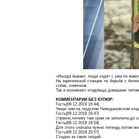
«Иногда бывает, люди ходят с ума по живо
На зареченской станции по борьбе с боле
собак, хомячков.
Так и возникают кладбища домашних питомц
КОММЕНТАРИИ БЕЗ КУПЮР:
Гость|09.12.2019 18:44|
Чище чем на людском
Чемодановском
кла
Гость|09.12.2019 18:47|
странно
,п
очему
там храм не
запилили,до
си
Гость|09.12.2019 18:54|
Для этого сначала нужно
легенду
,п
отом
мол
Гость|09.12.2019 20:57|
Стыдно за таких людей.