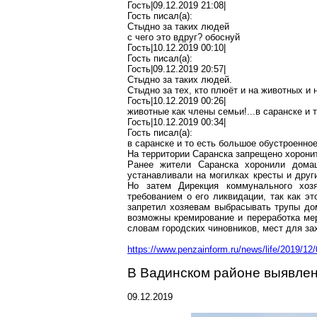
Гость|09.12.2019 21:08|
Гость писал(
a
):
Стыдно за таких людей
с чего это вдруг? обоснуй
Гость|10.12.2019 00:10|
Гость писал(
a
):
Гость|09.12.2019 20:57|
Стыдно за таких людей.
Стыдно за тех, кто плюёт и на животных и 
Гость|10.12.2019 00:26|
животные как члены семьи!...в
саранске
и т
Гость|10.12.2019 00:34|
Гость писал(
a
):
в
саранске
и то есть большое обустроенно
На территории Саранска запрещено хорони
Ранее жители Саранска хоронили домаш
устанавливали на могилках кресты и дру
Но затем Дирекция коммунального хозя
требованием о его ликвидации, так как э
запретил хозяевам выбрасывать трупы до
возможны
кремирование
и переработка ме
словам городских чиновников, мест для за
https://www.penzainform.ru/news/life/2019/1
В
Вадинском
районе выявлен
09.12.2019