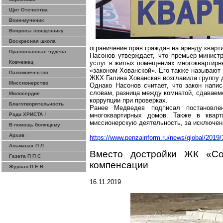
Щит Отечества
Воин-мученик
Вопросы священнику
Воскресная школа
ограничение прав граждан на аренду кварт
Православные чудеса
Насонов утверждает, что премьер-минист
Ковчежец
услуг в жилых помещениях многоквартирны
«законом Хованской». Его также называют
Паломничество
ЖКХ Галина Хованская возглавила группу д
Миссионерство
Однако Насонов считает, что закон напис
словам, разница между комнатой, сдаваемо
Милосердие
коррупции при проверках.
Благотворительность
Ранее Медведев подписал постановле
Ради ХРИСТА !
многоквартирных домов. Также в квар
миссионерскую деятельность, за исключе
В помощь болящему
Архив
http
s://www.penzainform.ru/news/global/2019/
Альманах П Л
Вместо достройки ЖК «Со
Газета П П С
компенсации
Журнал П Е В
16.11.2019