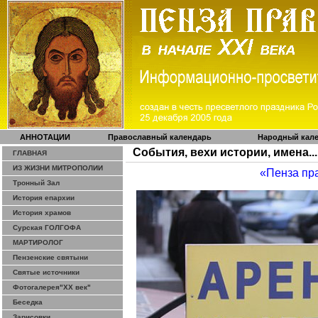
АННОТАЦИИ
Православный календарь
Народный кал
События, вехи истории, имена...
ГЛАВНАЯ
ИЗ ЖИЗНИ МИТРОПОЛИИ
«Пенза пр
Тронный Зал
История епархии
История храмов
Сурская ГОЛГОФА
МАРТИРОЛОГ
Пензенские святыни
Святые источники
Фотогалерея"ХХ век"
Беседка
Зарисовки