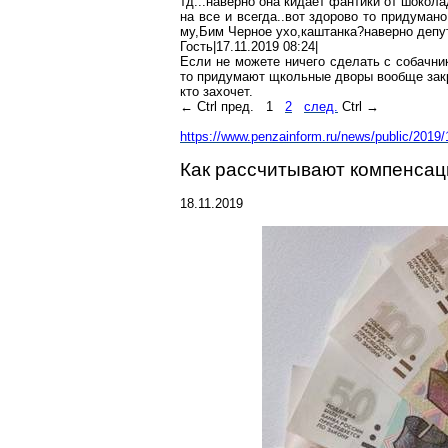
тд
...наверно она кидает фантики от шокол
на все и
всегда..вот
здорово то
придумано
му,Бим
Черное
ухо,каштанка?наверно
депу
Гость|17.11.2019 08:24|
Если не можете ничего сделать с собачни
то придумают
щкольные
дворы вообще закр
кто захочет.
←
Ctrl
пред.
1
2
след.
Ctrl →
https://www.penzainform.ru/news/public/201
Как рассчитывают компенса
18.11.2019