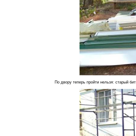
По двору теперь пройти нельзя: старый би