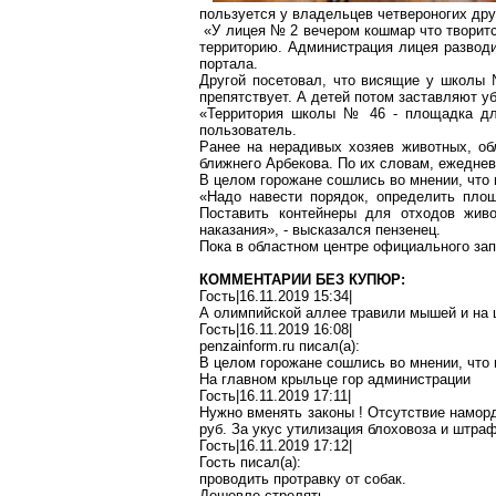
пользуется у владельцев четвероногих др
«У лицея № 2 вечером кошмар что творитс
территорию. Администрация лицея разводит
портала.
Другой посетовал, что висящие у школы 
препятствует. А детей потом заставляют у
«Территория школы № 46 - площадка для
пользователь.
Ранее на нерадивых хозяев животных, 
ближнего
Арбекова
. По их словам, ежеднев
В целом горожане сошлись во мнении, что 
«Надо навести порядок, определить пло
Поставить контейнеры для отходов живо
наказания», - высказался
пензенец
.
Пока в областном центре официального за
КОММЕНТАРИИ БЕЗ КУПЮР:
Гость|16.11.2019 15:34|
А олимпийской аллее травили мышей и на 
Гость|16.11.2019 16:08|
penzainform.ru
писал(
a
):
В целом горожане сошлись во мнении, что 
На главном крыльце гор администрации
Гость|16.11.2019 17:11|
Нужно вменять законы
!
Отсутствие наморд
руб. За укус утилизация
блоховоза
и штраф 
Гость|16.11.2019 17:12|
Гость писал(
a
):
проводить протравку от собак.
Дешевле стрелять.