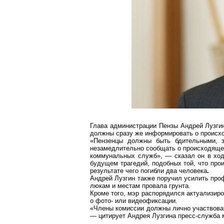
Глава администрации Пензы Андрей Лузгин
должны сразу же информировать о происх
«
Пензенцы
должны быть бдительными, зн
незамедлительно сообщать о происходящем
коммунальных служб», — сказал он в хо
будущем трагедий, подобных той, что пр
результате чего
погибли два человека
.
Андрей Лузгин также поручил усилить про
люкам и местам провала грунта.
Кроме того, мэр распорядился актуализир
о фот
о-
или
видеофиксации
.
«Члены комиссии должны лично участвоват
— цитирует Андрея Лузгина пресс-служба 