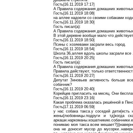
Гость|16.11.2019 17:17|
А Правила содержания домашних животны
Гость|16.11.2019 18:08|
на аллее надоели со своими собаками ход
Гость|16.11.2019 18:30|
Гость писал(
a
):
А Правила содержания домашних животны
В этой деревне вообще мало что действует
Гость|16.11.2019 18:50|
Псины
с хозяевами
засрали
весь город.
Гость|16.11.2019 18:54|
Школа 36,аллея вдоль школы
засрали
все
Гость|16.11.2019 20:25|
Гость писал(
a
):
А Правила содержания домашних животны
Правила действуют, только ответственност
Гость|16.11.2019 20:27|
Депутат Зиновьев активность больше все
собачник?
Гость|16.11.2019 20:40|
Корейцев пригласить на месяц. Они беспл
Гость|16.11.2019 23:16|
Какая проблема оказалась решённой в Пен
Гость|17.11.2019 06:59|
у нас собака
такса
.у
соседей дети(есть
жены(
любовницы.подруги
и
тд
)когда с
аркаши.наркоманы.кошатникию.собачники.е
понимаю моя такса всем мешает?)))наверн
она не доносит мусор до
мусорки..навер