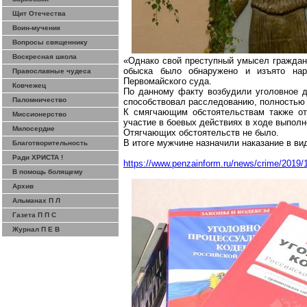
Щит Отечества
Воин-мученик
Вопросы священнику
Воскресная школа
«Однако свой преступный умысел граждани
обыска было обнаружено и изъято нар
Православные чудеса
Первомайского суда.
Ковчежец
По данному факту возбудили уголовное д
Паломничество
способствовал расследованию, полностью 
К смягчающим обстоятельствам также отн
Миссионерство
участие в боевых действиях в ходе выполн
Милосердие
Отягчающих обстоятельств не было.
В итоге мужчине назначили наказание в ви
Благотворительность
Ради ХРИСТА !
https://www.penzainform.ru/news/crime/2019/
В помощь болящему
Архив
Альманах П Л
Газета П П С
Журнал П Е В