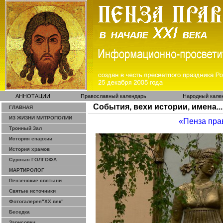
АННОТАЦИИ
Православный календарь
Народный кале
События, вехи истории, имена...
ГЛАВНАЯ
ИЗ ЖИЗНИ МИТРОПОЛИИ
«Пенза пра
Тронный Зал
История епархии
История храмов
Сурская ГОЛГОФА
МАРТИРОЛОГ
Пензенские святыни
Святые источники
Фотогалерея"ХХ век"
Беседка
Зарисовки