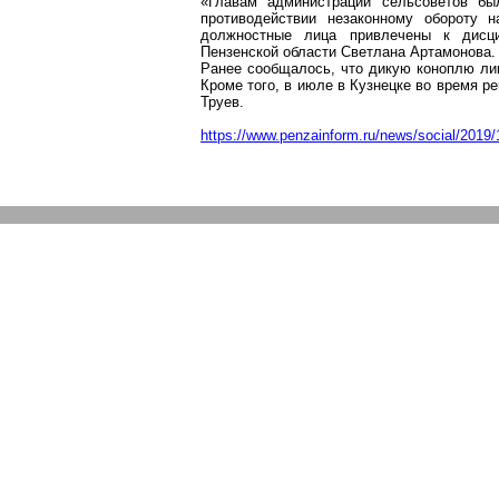
«Главам администраций сельсоветов бы
противодействии незаконному обороту н
должностные лица привлечены к дисци
Пензенской области Светлана Артамонова.
Ранее сообщалось, что дикую коноплю ли
Кроме того, в июле в Кузнецке во время р
Труев
.
https://www.penzainform.ru/news/social/2019