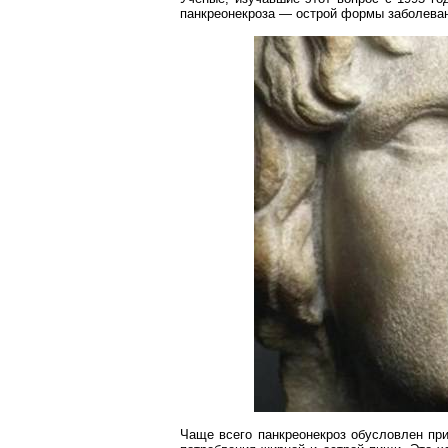
панкреонекроза
— острой формы заболеван
Чаще всего
панкреонекроз
обусловлен
при