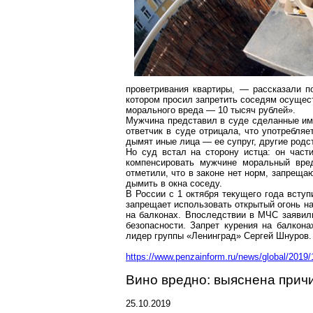
проветривания квартиры, — рассказали 
котором просил запретить соседям осущест
морального вреда — 10 тысяч рублей».
Мужчина представил в суде сделанные им 
ответчик в суде отрицала, что употребляе
дымят иные лица — ее супруг, другие родс
Но суд встал на сторону истца: он час
компенсировать мужчине моральный вре
отметили, что в законе нет норм, запреща
дымить в окна соседу.
В России с 1 октября текущего года всту
запрещает использовать открытый огонь на
на балконах. Впоследствии в МЧС заявили
безопасности. Запрет курения на балкона
лидер группы «Ленинград» Сергей Шнуров.
https://www.penzainform.ru/news/global/2019
Вино вредно: выяснена прич
25.10.2019