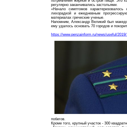
потребления жирной и острой пищи. Это х
регулярно заканчивались застольями.
«Начало симптомов характеризовалось
лихорадкой и ежедневным прогрессиру
материалах греческие ученые.
Напомним, Александр Великий был македон
ему удалось основать 70 городов и покор
https://www.penzainform.ru/news/useful/201
побегов.
Кроме того, крупный участок - 300 квадра