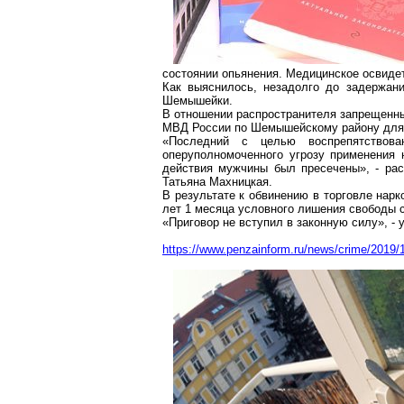
состоянии опьянения. Медицинское освидет
Как выяснилось, незадолго до задержани
Шемышейки.
В отношении распространителя запрещенны
МВД России по
Шемышейскому
району для
«Последний с целью воспрепятствова
оперуполномоченного угрозу применения 
действия мужчины был пресечены», - ра
Татьяна
Махницкая
.
В результате к обвинению в торговле нар
лет 1 месяца условного лишения свободы 
«Приговор не вступил в законную силу», -
https://www.penzainform.ru/news/crime/2019/