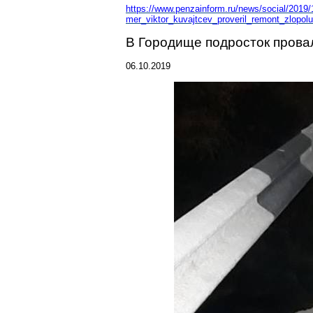
https://www.penzainform.ru/news/social/2019/
mer_viktor_kuvajtcev_proveril_remont_zlopo
l
В Городище подросток провал
06.10.2019