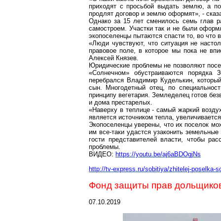
приходят с просьбой выдать землю, а по
продлят договор и землю оформят», - ска
Однако за 15 лет сменилось семь глав р
самостроем
. Участки так и не были оформ
экопоселенцы
пытаются спасти то, во что 
«Люди чувствуют, что ситуация не настол
правовое поле, в которое мы пока не вп
Алексей Князев.
Юридические проблемы не позволяют пос
«Солнечном» обустраиваются порядка 3
перебрался Владимир
Куделькин
, которы
сын. Многодетный отец, по специальност
принципу
вегетария
. Земледелец готов без
и дома престарелых.
«Наверху в теплице - самый жаркий возду
является источником тепла, увеличивается
Экопоселенцы
уверены, что их поселок мож
им все-таки удастся узаконить земельные
гости представителей власти, чтобы рас
проблемы.
ВИДЕО:
https://youtu.be/aj6aBDOgjNs
http://tv-express.ru/sobitiya/zhitelej-poselka-
Фонд защиты прав дольщиков
07.10.2019