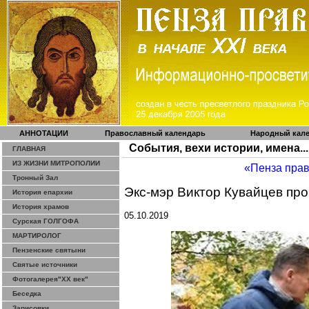
АННОТАЦИИ
Православный календарь
Народный кал
События, вехи истории, имена...
ГЛАВНАЯ
ИЗ ЖИЗНИ МИТРОПОЛИИ
«Пенза пра
Тронный Зал
Экс-мэр Виктор
Кувайцев
про
История епархии
История храмов
05.10.2019
Сурская ГОЛГОФА
МАРТИРОЛОГ
Пензенские святыни
Святые источники
Фотогалерея"ХХ век"
Беседка
Зарисовки