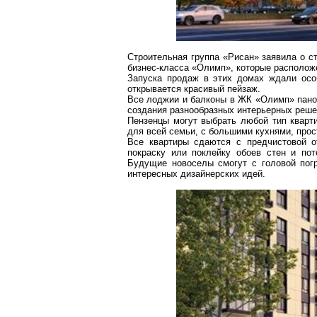
Строительная группа
«
Рисан
»
заявила о с
бизнес-класса
«Олимп»
, которые располож
Запуска продаж в этих домах ждали осо
открывается красивый пейзаж.
Все лоджии и балконы в
ЖК «Олимп»
пано
создания разнообразных интерьерных реше
Пензенцы
могут выбрать любой тип кварт
для всей семьи, с большими кухнями, про
Все квартиры сдаются с
предчистовой
от
покраску или
поклейку
обоев стен и пот
Будущие новоселы смогут с головой погр
интересных дизайнерских идей.