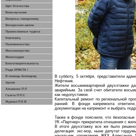
Щит Отечества
Воин-мученик
Вопросы священнику
Воскресная школа
Православные чудеса
Ковчежец
Паломничество
Миссионерство
Милосердие
Благотворительность
Ради ХРИСТА !
В субботу, 5 октября, представители адм
В помощь болящему
Нефтяник.
Архив
Жители
восьмиквартирной
двухэтажки
дав
Альманах П Л
аварийным. За свой счет обитатели восьм
как недопустимое.
Газета П П С
Капитальный ремонт по региональной пр
Журнал П Е В
ранний. В фонде капремонта ответили,
документации на капремонт и выбрать подр
Также в фонде пояснили, что безопасные
УК «Партнер» прекратила отношения с жиль
В итоге
двухэтажку
все же было решено 
делегация: экс-мэр, ныне депутат горду
начальник управления ЖКХ Александр Ут