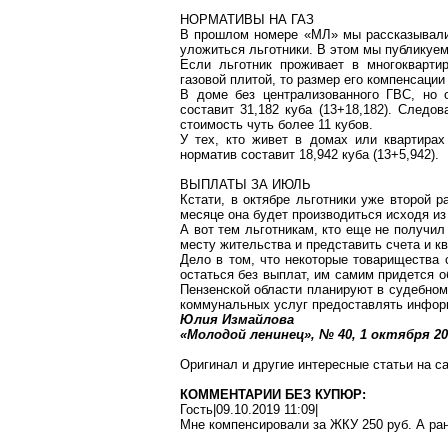
НОРМАТИВЫ НА ГАЗ
В прошлом номере «МЛ» мы рассказывали,
уложиться льготники. В этом мы публикуем
Если льготник проживает в многокварти
газовой плитой, то размер его компенсации 
В доме без централизованного ГВС, но о
составит 31,182 куба (13+18,182).
Следоват
стоимость чуть более 11 кубов.
У тех, кто живет в домах или квартирах
норматив составит 18,942 куба (13+5,942).
ВЫПЛАТЫ ЗА ИЮЛЬ
Кстати, в октябре льготники уже второй 
месяце она будет производиться исходя и
А вот тем льготникам, кто еще не получил
месту жительства и представить счета и к
Дело в том, что некоторые товарищества 
остаться без выплат, им самим придется 
Пензенской области планируют в судебном
коммунальных услуг предоставлять информ
Юлия Измайлова
«Молодой ленинец», № 40, 1 октября
20
Оригинал и другие интересные статьи на с
КОММЕНТАРИИ БЕЗ КУПЮР:
Гость|09.10.2019 11:09|
Мне компенсировали за ЖКУ 250 руб. А ран