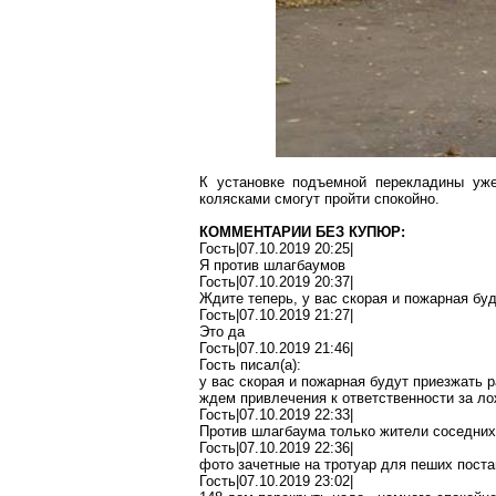
К установке подъемной перекладины уже
колясками смогут пройти спокойно.
КОММЕНТАРИИ БЕЗ КУПЮР:
Гость|07.10.2019 20:25|
Я против шлагбаумов
Гость|07.10.2019 20:37|
Ждите теперь, у вас
скорая
и пожарная буд
Гость|07.10.2019 21:27|
Это да
Гость|07.10.2019 21:46|
Гость писал(
a
):
у вас
скорая
и пожарная будут приезжать р
ждем привлечения к ответственности за л
Гость|07.10.2019 22:33|
Против шлагбаума только жители соседних
Гость|07.10.2019 22:36|
фото зачетные на тротуар
для
пеших пост
Гость|07.10.2019 23:02|