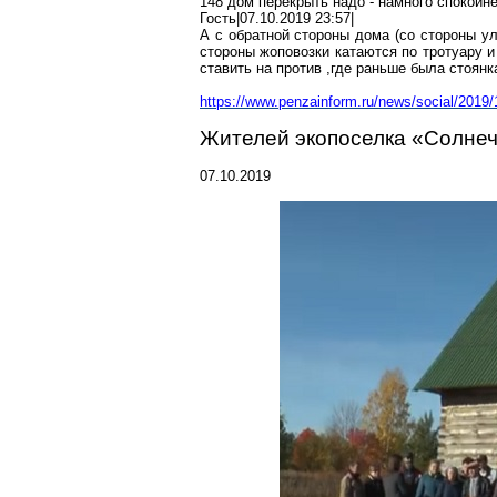
148 дом перекрыть надо - намного спокойн
Гость|07.10.2019 23:57|
А с обратной стороны дома (со стороны у
стороны
жоповозки
катаются по тротуару и 
ставить
на против
,где раньше была стоянк
https://www.penzainform.ru/news/social/2019/
Жителей
экопоселка
«Солнечн
07.10.2019