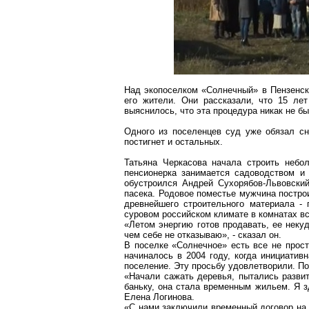
Над
экопоселком
«Солнечный» в Пензенск
его жители. Они рассказали, что 15 л
выяснилось, что эта процедура никак не б
Одного из поселенцев суд уже обязал сн
постигнет и остальных.
Татьяна Черкасова начала строить небо
пенсионерка занимается садоводством и 
обустроился Андрей
Сухорябов-Львовски
пасека. Родовое поместье мужчина постро
древнейшего строительного материала -
суровом российском климате в комнатах вс
«Летом энергию готов продавать, ее некуд
чем себе не отказываю», - сказал он.
В поселке «Солнечное» есть все не прос
начиналось в 2004 году, когда инициати
поселение. Эту просьбу удовлетворили. По
«Начали сажать деревья, пытались разви
баньку, она стала временным жильем. Я з
Елена Логинова.
«С нами заключили временный договор на п