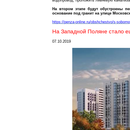
водопровод, проложить ливневую канализа
На втором этапе будут обустроены п
основание под гранит на улице Московск
https://penza-online.ru/obshchest
vo/s-soborno
На Западной Поляне стало е
07.10.2019