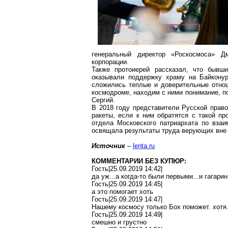
генеральный директор «
Роскосмоса
» Дм
корпорации.
Также протоиерей рассказал, что бывш
оказывали поддержку храму на Байкону
сложились теплые и доверительные отно
космодроме, находим с ними понимание, по
Сергий.
В 2018 году представители Русской право
ракеты, если к ним обратятся с такой пр
отдела Московского патриархата по вз
освящала результаты труда верующих вне з
Источник
–
lenta.ru
КОММЕНТАРИИ БЕЗ КУПЮР:
Гость|25.09.2019 14:42|
да уж..
.а
когда-то были первыми...и
гагарин
Гость|25.09.2019 14:45|
а это помогает хоть
Гость|25.09.2019 14:47|
Нашему космосу только
Бох
поможет
.
х
отя.
Гость|25.09.2019 14:49|
смешно и грустно