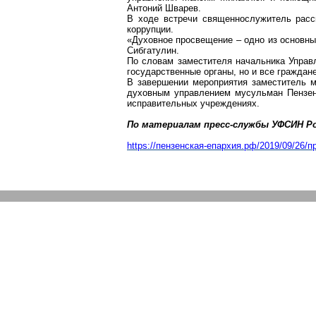
Антоний Шварев.
В ходе встречи священнослужитель расс
коррупции.
«Духовное просвещение – одно из основны
Сибгатулин
.
По словам заместителя начальника Упра
государственные органы, но и все граждане
В завершении мероприятия заместитель 
духовным управлением мусульман Пензен
исправительных учреждениях.
По материалам пресс-службы УФСИН Ро
https://пензенская-епархия.рф/2019/09/26/п