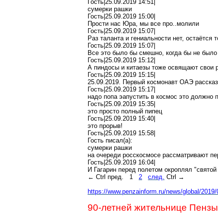
Гость|25.09.2019 14:51|
сумерки
рашки
Гость|25.09.2019 15:00|
Прости нас Юра, мы все
про
..молили
Гость|25.09.2019 15:07|
Раз таланта и гениальности нет, остаётся то
Гость|25.09.2019 15:07|
Все это было бы смешно,
когда бы не было
Гость|25.09.2019 15:12|
А
пиндосы
и
китаезы
тоже освящают свои 
Гость|25.09.2019 15:15|
25.09.2019. Первый космонавт ОАЭ рассказ
Гость|25.09.2019 15:17|
надо попа
эапустить
в космос это должно 
Гость|25.09.2019 15:35|
это просто
полный
пипец
Гость|25.09.2019 15:40|
это прорыв!
Гость|25.09.2019 15:58|
Гость писал(
a
):
сумерки
рашки
на очереди
росскосмосе
рассматривают пе
Гость|25.09.2019 16:04|
И Гагарин перед полетом окроплял "святой 
←
Ctrl
пред.
1
2
след.
Ctrl
→
https://www.penzainform.ru/news/global/2019
90-летней жительнице Пензы