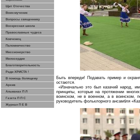
Щит Отечества
Воин-мученик
Вопросы священнику
Воскресная школа
Православные чудеса
Ковчежец
Паломничество
Миссионерство
Милосердие
Благотворительность
Ради ХРИСТА !
Быть впереди! Подавать пример и охран
В помощь болящему
остаются.
Архив
«Изначально это был казачий народ, и
принципы, которые на протяжении многи
Альманах П Л
воинском, не в военном, а в воинском, 
Газета П П С
руководитель фольклорного ансамбля «Каз
Журнал П Е В