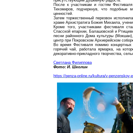
присутствующим душевную радость.
После к участникам и гостям Фестивал
Тихомиров, подчеркнув, что подобные 
ценностей.
Затем торжественный перезвон исполнила
храме Архистратига Божия Михаила, учени
Кроме того, участниками фестиваля ст
Спасской епархии,
Балашовской
и
Ртищев
песни районного Дома культуры (Мокшан)
центр при Покровском Архиерейском собор
Во время Фестиваля помимо концертных
горячий чай, работала ярмарка, на кот
декоративно-прикладного творчества, сель
Светлана Филиппова
Фото: И.
Школин
https://penza-onlin
e.ru/kultura/v-penzenskoy-e