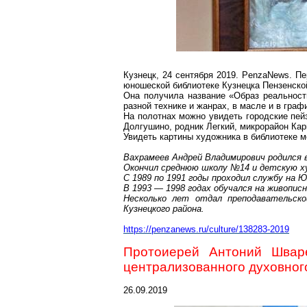
Кузнецк, 24 сентября 2019.
PenzaNews
. П
юношеской библиотеке Кузнецка Пензенско
Она получила название «Образ реальност
разной технике и жанрах, в масле и в граф
На полотнах можно увидеть городские пей
Долгушино
, родник Легкий, микрорайон Ка
Увидеть картины художника в библиотеке м
Вахрамеев Андрей Владимирович родился в 
Окончил среднюю школу №14 и детскую х
С 1989 по 1991 годы проходил службу на 
В 1993 — 1998 годах обучался на живопис
Несколько лет отдал преподавательск
Кузнецкого района.
https://penzanews.ru/culture/138283-2019
Протоиерей Антоний Шваре
централизованного духовног
26.09.2019