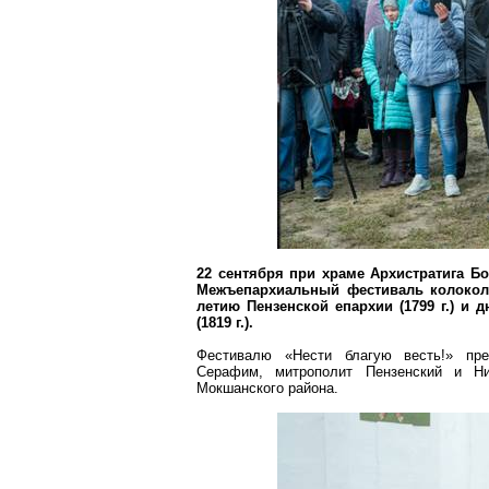
22 сентября при храме Архистратига Б
Межъепархиальный
фестиваль колоколь
летию Пензенской епархии (
1799 г
.) и 
(
1819 г
.).
Фестивалю «Нести благую весть!» пре
Серафим, митрополит Пензенский и
Н
Мокшанского
района.