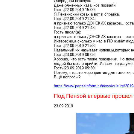
Очередная
показуха
.
Даже
ряженных
казачков позвали
Гость|22.09.2019 15:00|
Я
,П
ензинский
козак,а
вот и справка.
Гость|22.09.2019 21:34|
я признаю только ДОНСКИХ казаков... оста
Гость|22.09.2019 21:43|
Гость писал(
a
):
я признаю только ДОНСКИХ казаков... оста
Интересно
,а
сколько у нас в ПО живёт люд
Гость|22.09.2019 21:53|
Навальный их называет
чоповцы
,к
оторых
не
Гость|23.09.2019 09:03|
Хорошо, что есть такие праздники. Но поч
людей бы могло прийти. Узнаем, когда уже
Гость|23.09.2019 09:30|
Потому, что это мероприятие для галочки, 
Ещё вопросы?
https://www.penzainform.ru/news/culture/201
Под Пензой впервые прошел 
23.09.2019