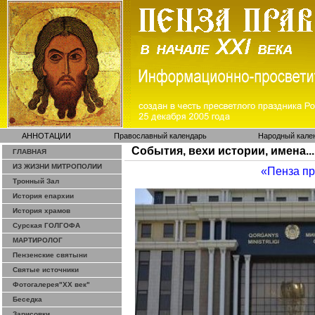
АННОТАЦИИ
Православный календарь
Народный кале
События, вехи истории, имена...
ГЛАВНАЯ
ИЗ ЖИЗНИ МИТРОПОЛИИ
«Пенза п
Тронный Зал
История епархии
История храмов
Сурская ГОЛГОФА
МАРТИРОЛОГ
Пензенские святыни
Святые источники
Фотогалерея"ХХ век"
Беседка
Зарисовки