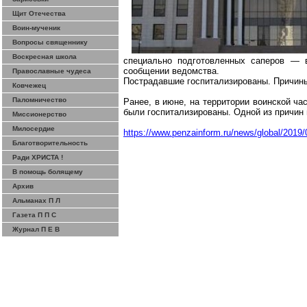
Щит Отечества
Воин-мученик
Вопросы священнику
Воскресная школа
специально подготовленных саперов — 
сообщении ведомства.
Православные чудеса
Пострадавшие госпитализированы. Причины
Ковчежец
Паломничество
Ранее, в июне, на территории воинской ча
были госпитализированы. Одной из причин
Миссионерство
Милосердие
https://www.penzainform.ru/news/global/2019
Благотворительность
Ради ХРИСТА !
В помощь болящему
Архив
Альманах П Л
Газета П П С
Журнал П Е В