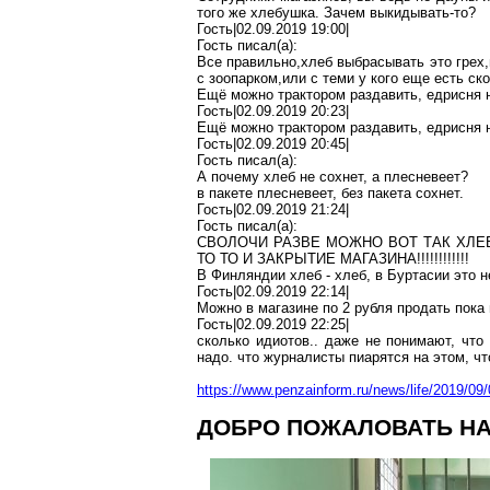
того же хлебушка. Зачем выкидывать-то?
Гость|02.09.2019 19:00|
Гость писал(
a
):
Все
правильно,хлеб
выбрасывать это
грех
с
зоопарком,или
с теми у кого еще есть ск
Ещё можно трактором раздавить,
едрисня
н
Гость|02.09.2019 20:23|
Ещё можно трактором раздавить,
едрисня
н
Гость|02.09.2019 20:45|
Гость писал(
a
):
А почему хлеб не сохнет, а плесневеет?
в пакете плесневеет, без пакета сохнет.
Гость|02.09.2019 21:24|
Гость писал(
a
):
СВОЛОЧИ РАЗВЕ МОЖНО ВОТ ТАК ХЛЕ
ТО
ТО
И ЗАКРЫТИЕ МАГАЗИНА!!!!!!!!!!!!
В Финляндии хлеб - хлеб, в
Буртасии
это не
Гость|02.09.2019 22:14|
Можно в магазине по 2 рубля продать пока
Гость|02.09.2019 22:25|
сколько
идиотов
.. даже не понимают, что
надо
.
ч
то журналисты
пиарятся
на этом, ч
https://www.penzainform.ru/news/life/2019/0
ДОБРО ПОЖАЛОВАТЬ НА