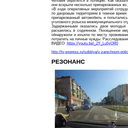
человек обратился в полицию. Как оказал
они вскрыли несколько припаркованных во
«В ходе оперативных мероприятий сотруд
по дворовым территориям в темное время 
припаркованный автомобиль и попытались 
уголовного розыска межмуниципального 
Задержанными оказались двое молодых ж
раскаялись в
содеянном
. Похищенное им
обнаружили и изъяли по месту проживани
потратить на личные нужды. Расследовани
ВИДЕО:
https://youtu.be/_2Y_Lu5yOR0
http://tv-express.ru/sobitiya/v-zarechnom-poli
РЕЗОНАНС