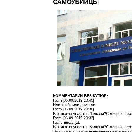
САМОУБИЙЦЫ
КОММЕНТАРИИ БЕЗ КУПЮР:
Гость|06.09.2019 18:45|
Или
спайс
,и
ли
помогли.
Гость|06.09.2019 20:30|
Как можно упасть с
балкона
?С
дверью пере
Гость|06.09.2019 20:33|
Гость писал(
a
):
Как можно упасть с
балкона
?С
дверью пере
Это протест против повышения пенсионного