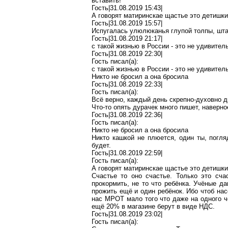
вставить!
Гость|31.08.2019 15:43|
А говорят
матиринскае
щастье
это детишки
Гость|31.08.2019 15:57|
Испугалась улюлюканья глупой толпы,
шт
Гость|31.08.2019 21:17|
с такой жизнью в России - это не удивитель
Гость|31.08.2019 22:30|
Гость писал(
a
):
с такой жизнью в России - это не удивитель
Никто не
бросил
а она бросила
Гость|31.08.2019 22:33|
Гость писал(
a
):
Всё верно, каждый день
скрепно-духовно
др
Что-то опять
дурачек
много пишет, наверно
Гость|31.08.2019 22:36|
Гость писал(
a
):
Никто не
бросил
а она бросила
Никто кашкой не плюется, один ты, погля
будет.
Гость|31.08.2019 22:59|
Гость писал(
a
):
А говорят
матиринскае
щастье
это детишки
Счастье то оно счастье. Только это сч
прокормить, не
то
что ребёнка. Учёные да
прожить ещё и один ребёнок. Ибо чтоб на
нас МРОТ мало того что даже на одного че
ещё 20% в магазине берут в виде НДС.
Гость|31.08.2019 23:02|
Гость писал(
a
):