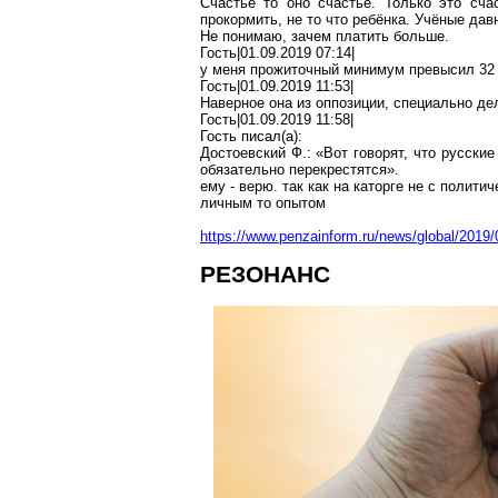
Счастье то оно счастье. Только это сч
прокормить, не
то
что ребёнка. Учёные дав
Не понимаю, зачем платить больше.
Гость|01.09.2019 07:14|
у меня прожиточный минимум превысил 32 р
Гость|01.09.2019 11:53|
Наверное
она из оппозиции, специально д
Гость|01.09.2019 11:58|
Гость писал(
a
):
Достоевский Ф.: «Вот говорят, что русски
обязательно перекрестятся».
ему - верю
.
т
ак как на каторге не с полит
личным то опытом
https://www.penzainform.ru/news/global/2019
РЕЗОНАНС