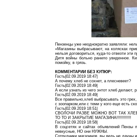
Пензенцы
уже неоднократно заявляли: нель
«Магазины выбрасывают, на колясках прив
нельзя договориться, куда-то отвезти эти 
Дитя войны больно ранило увиденное. Ки
помойку, в грязь.
КОММЕНТАРИИ БЕЗ КУПЮР:
Гость|02.09.2019 18:47|
А почему хлеб не сохнет, а плесневеет?
Гость|02.09.2019 18:49|
А если узнать из чего
энтот
хлеб делают, 
Гость|02.09.2019 18:49|
Все
правильно,хлеб
выбрасывать это
грех
с
зоопарком,или
с теми у кого еще есть ск
Гость|02.09.2019 18:51|
СВОЛОЧИ РАЗВЕ МОЖНО ВОТ ТАК ХЛЕ
ТО
ТО
И ЗАКРЫТИЕ МАГАЗИНА!!!!!!!!!!!!
Гость|02.09.2019 18:58|
В
соцсетях
и сайтах объявлений Пензы п
невкусные, НО они НУЖНЫ.
Сотрудники магазинов, вы ведь не
дауны
и