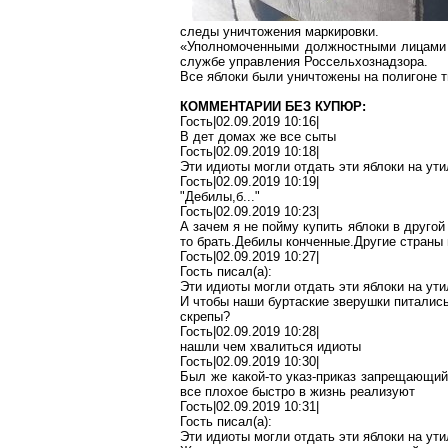
следы уничтожения маркировки.
«Уполномоченными должностными лицами б
службе управления
Россельхознадзора
.
Все яблоки были уничтожены на полигоне 
КОММЕНТАРИИ БЕЗ КУПЮР:
Гость|02.09.2019 10:16|
В
дет
домах же все сыты
Гость|02.09.2019 10:18|
Эти
идиоты
могли отдать эти яблоки на ут
Гость|02.09.2019 10:19|
"
Дебилы
,б
..."
Гость|02.09.2019 10:23|
А зачем я не пойму купить яблоки в друго
то
брать
.Д
ебилы
конченные.Другие страны
Гость|02.09.2019 10:27|
Гость писал(
a
):
Эти
идиоты
могли отдать эти яблоки на ут
И чтобы наши
буртаские
зверушки питалис
скрепы?
Гость|02.09.2019 10:28|
нашли чем хвалиться
идиоты
Гость|02.09.2019 10:30|
Был же какой-то указ-приказ запрещающий
все плохое быстро в жизнь реализуют
Гость|02.09.2019 10:31|
Гость писал(
a
):
Эти
идиоты
могли отдать эти яблоки на ути