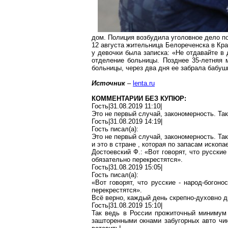
дом. Полиция возбудила уголовное дело по
12 августа жительница Белореченска в Кр
у девочки была записка: «Не отдавайте в
отделение больницы. Позднее 35-летняя 
больницы, через два дня ее забрала бабуш
Источник
–
lenta.ru
КОММЕНТАРИИ БЕЗ КУПЮР:
Гость|31.08.2019 11:10|
Это не первый случай, закономерность. Та
Гость|31.08.2019 14:19|
Гость писал(
a
):
Это не первый случай, закономерность. Та
и это в стране
,
которая по запасам
ископа
Достоевский Ф.: «Вот говорят, что русски
обязательно перекрестятся».
Гость|31.08.2019 15:05|
Гость писал(
a
):
«Вот говорят, что русские - народ-богон
перекрестятся».
Всё верно, каждый день
скрепно-духовно
др
Гость|31.08.2019 15:10|
Так ведь в России прожиточный миниму
зашторенными окнами
забугорных
авто чи