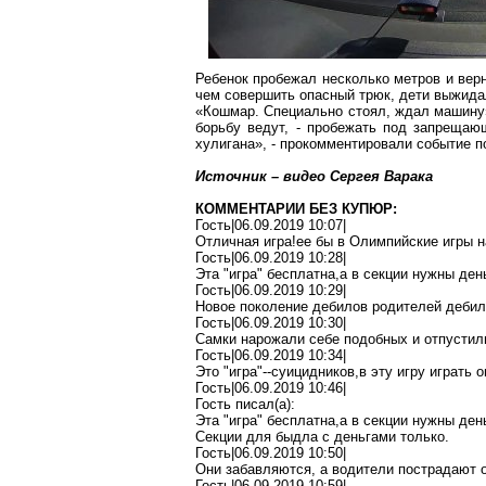
Ребенок пробежал несколько метров и верн
чем совершить опасный трюк, дети выжида
«Кошмар. Специально стоял, ждал машину»,
борьбу ведут, - пробежать под
запрещаю
хулигана», - прокомментировали событие 
Источник – видео Сергея
Варака
КОММЕНТАРИИ БЕЗ КУПЮР:
Гость|06.09.2019 10:07|
Отличная
игра
!е
е
бы в Олимпийские игры н
Гость|06.09.2019 10:28|
Эта "игра"
бесплатна
,а
в секции нужны
ден
Гость|06.09.2019 10:29|
Новое поколение
дебилов
родителей
дебил
Гость|06.09.2019 10:30|
Самки нарожали себе подобных и отпусти
Гость|06.09.2019 10:34|
Это "игра"--
суицидников
,в
эту игру играть
о
Гость|06.09.2019 10:46|
Гость писал(
a
):
Эта "игра"
бесплатна
,а
в секции нужны ден
Секции для
быдла
с деньгами только.
Гость|06.09.2019 10:50|
Они забавляются, а водители пострадают 
Гость|06.09.2019 10:59|