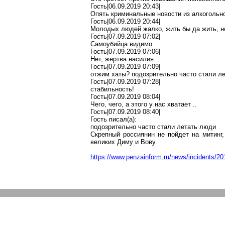
Гость|06.09.2019 20:43|
Опять криминальные новости из алкогольн
Гость|06.09.2019 20:44|
Молодых людей жалко, жить бы да жить, но
Гость|07.09.2019 07:02|
Самоубийца видимо
Гость|07.09.2019 07:06|
Нет, жертва насилия...
Гость|07.09.2019 07:09|
отжим хаты? подозрительно часто стали л
Гость|07.09.2019 07:28|
стабильность!
Гость|07.09.2019 08:04|
Чего, чего, а этого у нас хватает
.
.
Гость|07.09.2019 08:40|
Гость писал(
a
):
подозрительно часто стали летать люди
Скрепный
россиянин не пойдет на митинг,
великих Диму и Вову.
https://www.penzainform.ru/news/incidents/2