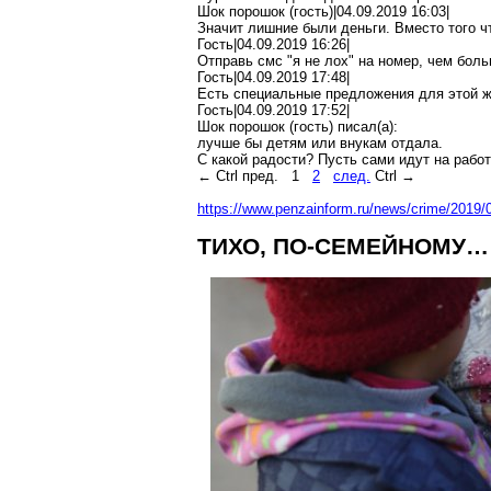
Шок порошок (гость)|04.09.2019 16:03|
Значит лишние были
деньги. Вместо того ч
Гость|04.09.2019 16:26|
Отправь
смс
"я не лох" на номер, чем бол
Гость|04.09.2019 17:48|
Есть специальные предложения для этой ж
Гость|04.09.2019 17:52|
Шок порошок (гость) писал(
a
):
лучше бы детям или внукам отдала.
С какой радости? Пусть сами идут на рабо
←
Ctrl
пред.
1
2
след.
Ctrl
→
https://www.penzainform.ru/news/crime/2019/
ТИХО, ПО-СЕМЕЙНОМУ…