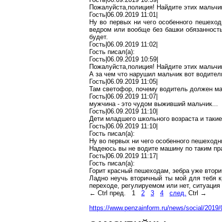
Пожалуйста
,п
олиция
! Найдите этих мальчи
Гость|06.09.2019 11:01|
Ну
во
первых ни чего особенного пешеход
ведром или вообще без
башки
обязанность
будет.
Гость|06.09.2019 11:02|
Гость писал(
a
):
Гость|06.09.2019 10:59|
Пожалуйста
,п
олиция
! Найдите этих мальчи
А за
чем
что нарушил мальчик вот водитель
Гость|06.09.2019 11:05|
Там светофор, почему водитель должен ма
Гость|06.09.2019 11:07|
мужчина - это чудом выживший мальчик...
Гость|06.09.2019 11:10|
Дети младшего школьного возраста и таки
Гость|06.09.2019 11:10|
Гость писал(
a
):
Ну
во
первых ни чего особенного пешеходн
Надеюсь
вы не водите машину по таким пр
Гость|06.09.2019 11:17|
Гость писал(
a
):
Горит красный пешеходам, зебра уже втори
Ладно
неучь
вторичный ты мой для тебя к
переходе, регулируемом или нет, ситуация
←
Ctrl
пред.
1
2
3
4
след.
Ctrl
→
https://www.penzainform.ru/news/social/201