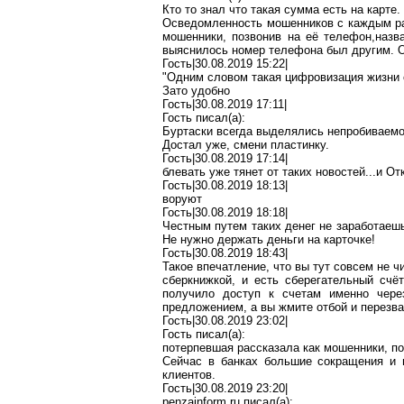
Кто то
знал
что такая сумма есть на карте.
Осведомленность мошенников с каждым раз
мошенники, позвонив на её
телефон
,н
азв
выяснилось номер телефона был другим.
Гость|30.08.2019 15:22|
"Одним словом
такая
цифровизация
жизни 
Зато удобно
Гость|30.08.2019 17:11|
Гость писал(
a
):
Буртаски
всегда выделялись непробиваемо
Достал уже, смени пластинку.
Гость|30.08.2019 17:14|
блевать
уже тянет от таких новостей...и
О
т
Гость|30.08.2019 18:13|
воруют
Гость|30.08.2019 18:18|
Честным путем таких денег не
заработаешь
Н
е
нужно держать деньги на карточке!
Гость|30.08.2019 18:43|
Такое впечатление, что вы тут совсем не ч
сберкнижкой, и есть сберегательный счё
получило
доступ к счетам именно через
предложением, а вы жмите отбой и перезва
Гость|30.08.2019 23:02|
Гость писал(
a
):
потерпевшая рассказала как мошенники, п
Сейчас в банках большие сокращения и 
клиентов.
Гость|30.08.2019 23:20|
penzainform.ru
писал(
a
):