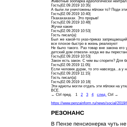
Животные зоопарка идеологически нейтра
Гость|02.09.2019 10:35|
А были ли уничтожены яблоки то?
Поди
эти
Гость|02.09.2019 10:40|
Пхахахахахах
. Это прорыв!
Гость|02.09.2019 10:48|
Жучки
какие
Гость|02.09.2019 10:53|
Гость писал(
a
):
Был же какой-то указ-приказ запрещающий
все плохое быстро в жизнь реализуют
Не было такого. Раз товар вне закона его
детский дом отвезл
и-
когда же вы
перестан
Гость|02.09.2019 10:53|
Закон есть закон. С чем вы спорите? Для
б
Гость|02.09.2019 11:05|
Если человек
дурак
, то это навсегда..
.а
у н
Гость|02.09.2019 11:15|
Гость писал(
a
):
Гость|02.09.2019 10:18|
Эти
идиоты
могли отдать эти яблоки на ут
ВСЕ.
←
Ctrl
пред.
1
2
3
4
след.
Ctrl
→
https://www.penzainform.ru/news/social/201
РЕЗОНАНС
В Пензе пенсионерка чуть н