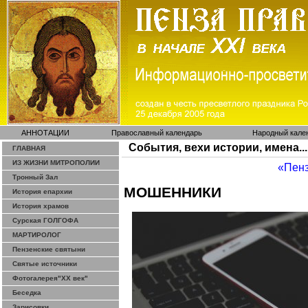
АННОТАЦИИ
Православный календарь
Народный кале
События, вехи истории, имена...
ГЛАВНАЯ
ИЗ ЖИЗНИ МИТРОПОЛИИ
«Пенз
Тронный Зал
МОШЕННИКИ
История епархии
История храмов
Сурская ГОЛГОФА
МАРТИРОЛОГ
Пензенские святыни
Святые источники
Фотогалерея"ХХ век"
Беседка
Зарисовки