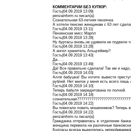
КОММЕНТАРИИ БЕЗ КУПЮР:
Гость|04.09.2019 13:09|
penzainform.ru
писал(
a
):
Сознательная 63-летняя
пензячка
А хотели пенсию женщинам с 63 лет сдела
Гость|04.09.2019 13:11|
Пензенская мисс
Марпл
Гость|04.09.2019 13:28|
Ну
буртасы
вновь
,н
е
удивили.не
подвели т
Гость|04.09.2019 13:28|
А ангел хранитель Альцгеймер?
Гость|04.09.2019 13:43|
Да......
Гость|04.09.2019 13:49|
Да! Все правильно сделала! Так им и надо
Гость|04.09.2019 14:03|
Аллё бабушка! Вы хотите вывести престу
рублей.
Нет милок у меня есть
всего лишь 
Гость|04.09.2019 14:10|
Теперь бабуля
закредитована
по
полной
.
Гость|04.09.2019 14:18|
сознательная??????????????????????????
Гость|04.09.2019 14:22|
Вы помогали ловить мошенников? Теперь в
Гость|04.09.2019 14:22|
penzainform.ru
писал(
a
):
Гражданка отправилась в отделение банка
женщина перевела на различные банковски
Буртасы
всегда выделялись непробиваемой