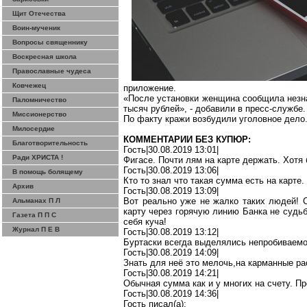
Щит Отечества
Воин-мученик
Вопросы священнику
Воскресная школа
Православные чудеса
Ковчежец
приложение.
«После установки женщина сообщила незна
Паломничество
тысяч рублей», - добавили в пресс-службе.
Миссионерство
По факту кражи возбудили уголовное дело
Милосердие
КОММЕНТАРИИ БЕЗ КУПЮР:
Благотворительность
Гость|30.08.2019 13:01|
Ради ХРИСТА !
Фигасе
. Почти
лям
на карте держать. Хотя 
Гость|30.08.2019 13:06|
В помощь болящему
Кто то
знал
что такая сумма есть на карте.
Архив
Гость|30.08.2019 13:09|
Вот реально уже не жалко таких людей! С
Альманах П Л
карту через горячую линию Банка не судь
Газета П П С
себя куча!
Журнал П Е В
Гость|30.08.2019 13:12|
Буртаски
всегда выделялись непробиваемо
Гость|30.08.2019 14:09|
Знать для неё это
мелочь
,н
а
карманные ра
Гость|30.08.2019 14:21|
Обычная
сумма
как и у многих на счету. П
Гость|30.08.2019 14:36|
Гость писал(
a
):