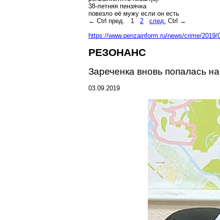
38-летняя
пензячка
повезло её
мужу
если он есть
←
Ctrl
пред.
1
2
след.
Ctrl
→
https://www.penzainform.ru/news/crime/2019/0
РЕЗОНАНС
Зареченка
вновь попалась н
03.09.2019