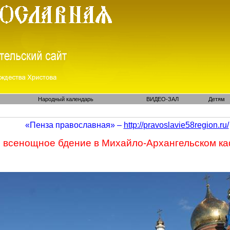
Народный календарь
ВИДЕО-ЗАЛ
Детям
«Пенза православная» –
http://pravoslavie58region.ru/
 всенощное бдение в Михайло-Архангельском к