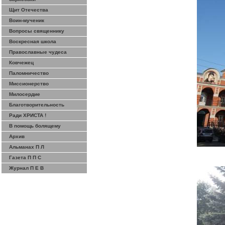
Щит Отечества
Воин-мученик
Вопросы священнику
Воскресная школа
Православные чудеса
Ковчежец
Паломничество
Миссионерство
Милосердие
Благотворительность
Ради ХРИСТА !
В помощь болящему
Архив
Альманах П Л
Газета П П С
Журнал П Е В