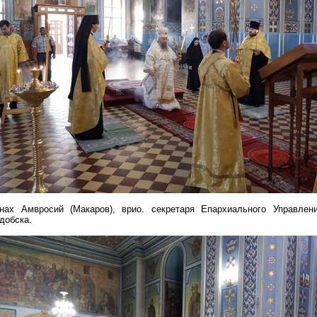
онах Амвросий (Макаров),
врио
. секретаря Епархиального Управле
добска.