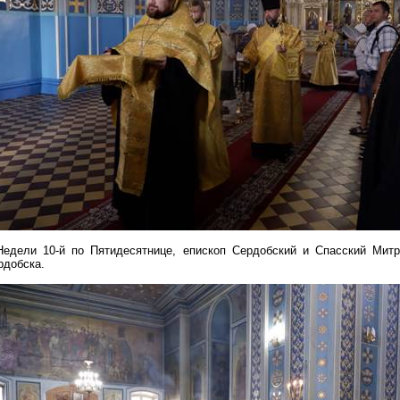
Недели 10-й по Пятидесятнице, епископ
Сердобский
и Спасский
Мит
рдобска.