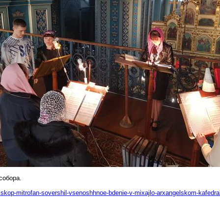
собора.
piskop-mitrofan-sovershil-vsenoshhnoe-bdenie-v-mixajlo-arxangelskom-kafed