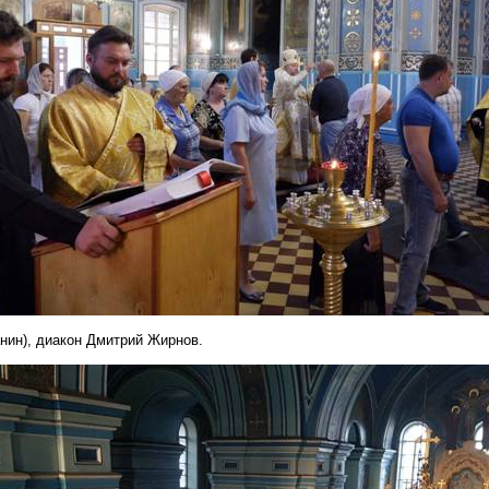
анин), диакон Дмитрий
Жирнов
.