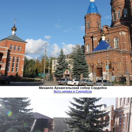
Михаило
Архангельский собор Сердобск
Фото церкви в Сердобске