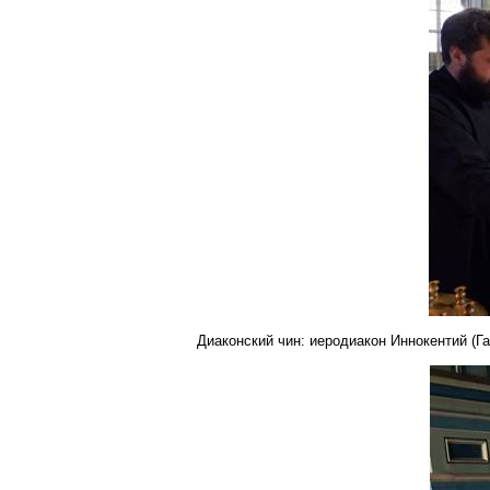
Диаконский
чин: иеродиакон Иннокентий (Г