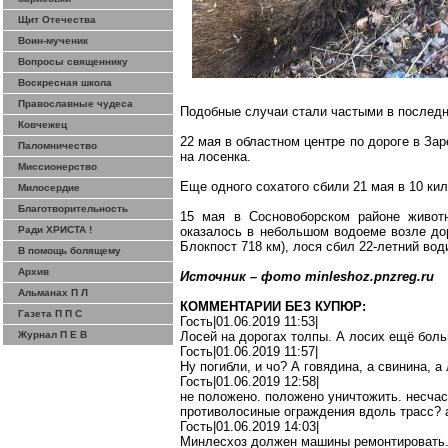
Щит Отечества
Воин-мученик
Вопросы священнику
Воскресная школа
Православные чудеса
Подобные случаи стали частыми в последне
Ковчежец
22 мая в областном центре по дороге
в
Заре
Паломничество
на лосенка.
Миссионерство
Еще одного сохатого сбили 21 мая в
10 ки
Милосердие
Благотворительность
15 мая
в
Сосновоборском
районе животн
Ради ХРИСТА !
оказалось в небольшом водоеме возле до
Блокпост
718 км
), лося сбил 22-летний во
В помощь болящему
Архив
Источник – фото
minleshoz.pnzreg.ru
Альманах П Л
КОММЕНТАРИИ БЕЗ КУПЮР:
Газета П П С
Гость|01.06.2019 11:53|
Журнал П Е В
Лосей на дорогах толпы. А лосих ещё боль
Гость|01.06.2019 11:57|
Ну
погибли, и
чо
? А говядина, а свинина, а
Гость|01.06.2019 12:58|
не положено
.
п
оложено уничтожить.
несча
противолосиные
ограждения вдоль
трас
c
? 
Гость|01.06.2019 14:03|
Минлесхоз
должен машины ремонтировать.