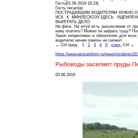
Гость|01.06.2019 18:23|
Гость писал(
a
):
ПОСТРАДАВШИМ ВОДИТЕЛЯМ НУЖНО О
ИСК К МИНЛЕСХОЗУ
.З
ДЕСЬ УЩЕМЛЕН
ВЫИГРАТЬ ДЕЛО.
Ни
фига
. На
ютуб
есть разъяснение от пра
кому платить? Можно ли забрать тушу? По
Закон непреложен и обязателен для всех:
водителю ничем помочь не сможет.
←
Ctrl
пред.
1
2
3
4
5
след.
Ctrl
→
https://www.penzainform.ru/news/incidents/20
Рыбоводы заселяют пруды П
03.06.2019