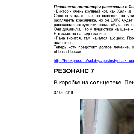
Пензенские волонтеры рассказали в Се
«Виктор - очень крупный кот, как
Халк
из 
Сложно угадать, как он оказался на ули
разглядеть
красавчика
, но он 100% будет
рассказали сотрудники фонда «Рука помо
Они добавили, что у
пушистика
на щеке – 
Его заметно на видеозаписи.
«Рана гноится, там начался абсцесс. По
волонтеры.
Теперь коту предстоит долгое лечение, 
«Пенза-Пресс».
http://tv-express.ru/sobitiya/pushistyj-halk
РЕЗОНАНС 7
В коробке на солнцепеке.
Пе
07.06.2019