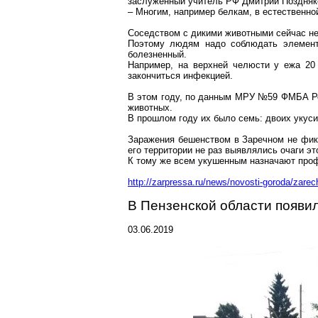
заслуженный учитель РФ Дмитрий Поздняк
– Многим, например белкам, в естественно
Соседством с дикими животными сейчас не
Поэтому людям надо соблюдать элемента
болезненный.
Например, на верхней челюсти у ежа 20 
закончиться инфекцией.
В этом году, по данным МРУ №59 ФМБА Ро
животных.
В прошлом году их было семь: двоих укуси
Заражения бешенством в
Заречном
не фикс
его территории не раз выявлялись очаги эт
К тому же всем укушенным назначают проф
http://zarpressa.ru/news/novosti-goroda/zarech
В Пензенской области появи
03.06.2019