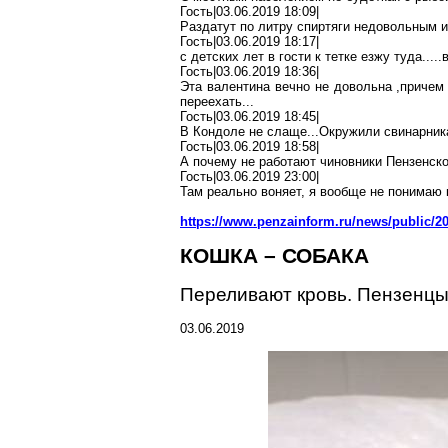
Гость|03.06.2019 18:09|
Раздатут
по литру
спиртяги
недовольным
и
Гость|03.06.2019 18:17|
с детских лет в гости к тетке езжу туда
.....
Гость|03.06.2019 18:36|
Эта
валентина
вечно не довольна
,
причем
переехать...
Гость|03.06.2019 18:45|
В Кондоле не слаще..
.О
кружили свинарник
Гость|03.06.2019 18:58|
А почему не работают чиновники Пензенско
Гость|03.06.2019 23:00|
Там реально воняет, я вообще не
понимаю
https://www.penzainform.ru/news/public/20
КОШКА – СОБАКА
Переливают кровь.
Пензенц
03.06.2019