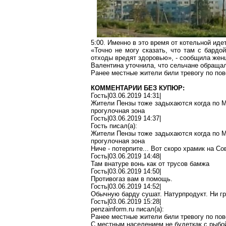
5:00. Именно в это время от котельной ид
«Точно не могу сказать, что там с бард
отходы вредят здоровью», - сообщила жен
Валентина уточнила, что сельчане обращал
Ранее местные жители
били
тревогу по пов
КОММЕНТАРИИ БЕЗ КУПЮР:
Гость|03.06.2019 14:31|
Жители Пензы тоже
задыхаются
когда по 
прогулочная зона
Гость|03.06.2019 14:37|
Гость писал(
a
):
Жители Пензы тоже
задыхаются
когда по 
прогулочная зона
Ниче
- потерпите... Вот скоро
храмик
на Сов
Гость|03.06.2019 14:48|
Там
внатуре
вонь
как от трусов
бамжа
Гость|03.06.2019 14:50|
Противогаз вам в помощь.
Гость|03.06.2019 14:52|
Обычную барду сушат.
Натурпродукт
. Ни 
Гость|03.06.2019 15:28|
penzainform.ru
писал(
a
):
Ранее местные жители били тревогу по пов
С местным населением не
будеткак
с рыбо