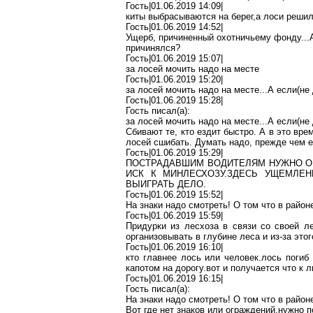
Гость|01.06.2019 14:09|
киты выбрасываются на
берег
,а
лоси решили
Гость|01.06.2019 14:52|
Ущерб, причиненный охотничьему фонду..
.
причинялся?
Гость|01.06.2019 15:07|
за лосей мочить надо на месте
Гость|01.06.2019 15:20|
за лосей мочить надо на месте..
.А
если(не 
Гость|01.06.2019 15:28|
Гость писал(
a
):
за лосей мочить надо на месте..
.А
если(не 
Сбивают те, кто ездит быстро. А в это вре
лосей сшибать. Думать надо, прежде чем е
Гость|01.06.2019 15:29|
ПОСТРАДАВШИМ ВОДИТЕЛЯМ НУЖНО О
ИСК К МИНЛЕСХОЗУ
.З
ДЕСЬ УЩЕМЛЕН
ВЫИГРАТЬ ДЕЛО.
Гость|01.06.2019 15:52|
На знаки надо смотреть! О
том
что в район
Гость|01.06.2019 15:59|
Придурки
из лесхоза в связи со своей л
организовывать в глубине леса и из-за это
Гость|01.06.2019 16:10|
кто главнее лось или
человек.лось
погиб 
капотом на
дорогу.вот
и получается что к 
Гость|01.06.2019 16:15|
Гость писал(
a
):
На знаки надо смотреть! О
том
что в район
Вот где нет знаков или
ограждений
,н
ужно
п