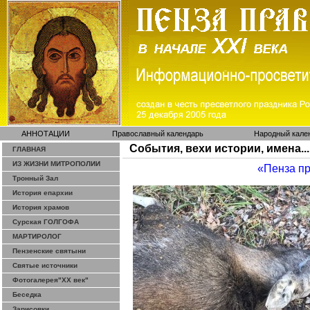
АННОТАЦИИ
Православный календарь
Народный кале
События, вехи истории, имена...
ГЛАВНАЯ
ИЗ ЖИЗНИ МИТРОПОЛИИ
«Пенза п
Тронный Зал
История епархии
История храмов
Сурская ГОЛГОФА
МАРТИРОЛОГ
Пензенские святыни
Святые источники
Фотогалерея"ХХ век"
Беседка
Зарисовки