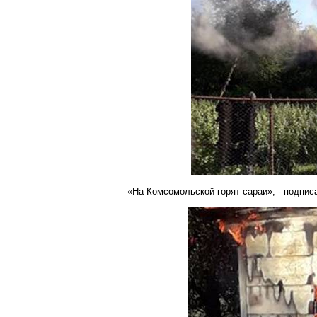
«
На
Комсомольской
горят сараи», - подпи