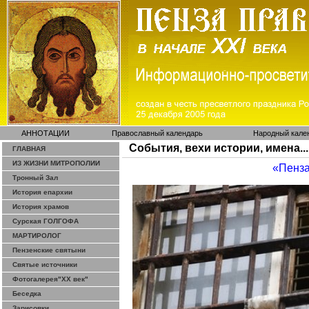
АННОТАЦИИ
Православный календарь
Народный кале
События, вехи истории, имена...
ГЛАВНАЯ
ИЗ ЖИЗНИ МИТРОПОЛИИ
«Пенза
Тронный Зал
История епархии
История храмов
Сурская ГОЛГОФА
МАРТИРОЛОГ
Пензенские святыни
Святые источники
Фотогалерея"ХХ век"
Беседка
Зарисовки