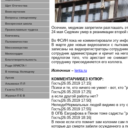
Щит Отечества
Воин-мученик
Вопросы священнику
Воскресная школа
Осечкин
, медикам запретили разглашать 
Православные чудеса
24 мая Сидякин умер в реанимации второй
Ковчежец
Во ФСИН пока не комментировали эту инф
Паломничество
В марте две новые видеозаписи с пыткам
Миссионерство
записаны на
видеорегистраторы
сотруднико
сотрудник администрации и кричит на него
Милосердие
предлогом того, что арестант не снимае
Благотворительность
сотруднику присоединяется его коллега.
Ради ХРИСТА !
Источник –
lenta.ru
В помощь болящему
Архив
КОММЕНТАРИИБЕЗ КУПЮР:
Гость|26.05.2019 17:15|
Альманах П Л
Психи
и те, кто ничего не умеет - вот, кто 
Газета П П С
Гость|26.05.2019 17:25|
Журнал П Е В
а если другой работы нет?
Гость|26.05.2019 17:50|
Нелюди
!Н
ормальных
людей видимо в эту с
Гость|26.05.2019 17:55|
В ОПБ Евграфова в Пензе тоже садисты "р
Гость|26.05.2019 18:16|
В
пензе
если кто
помнит зам колонии сам 
которые до смерти забили
осужденного
а п