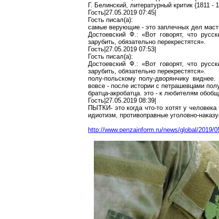
Г. Белинский, литературный критик (1811 - 18
Гость|27.05.2019 07:45|
Гость писал(
a
):
самые верующие - это заплечных дел масте
Достоевский Ф.: «Вот говорят, что русс
зарубить, обязательно перекрестятся».
Гость|27.05.2019 07:53|
Гость писал(
a
):
Достоевский Ф.: «Вот говорят, что русс
зарубить, обязательно перекрестятся».
полу-польскому
полу-дворянчику виднее
.
вовсе - после истории с петрашевцами пол
братца-акробатца
. это - к любителям обобщ
Гость|27.05.2019 08:39|
ПЫТК
И-
это когда что-то хотят у человека
идиотизм
, противоправные уголовно-наказ
http://www.penzainform.ru/news/global/2019/0