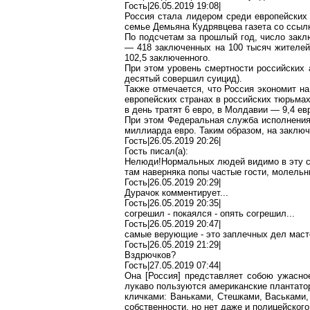
Гость|26.05.2019 19:08|
Россия стала лидером среди европейских
семье Демьяна Кудрявцева газета со ссыл
По подсчетам за прошлый год, число закл
— 418 заключенных на 100 тысяч жителей
102,5 заключенного.
При этом уровень смертности российских 
десятый совершил суицид).
Также отмечается, что Россия экономит н
европейских странах в российских тюрьмах
в день тратят 6 евро, в Молдавии — 9,4 евр
При этом Федеральная служба исполнени
миллиарда евро. Таким образом, на заключ
Гость|26.05.2019 20:26|
Гость писал(
a
):
Нелюди
!Н
ормальных
людей видимо в эту с
там наверняка попы частые гости, молельни
Гость|26.05.2019 20:29|
Дурачок
комментирует...
Гость|26.05.2019 20:35|
согрешил - покаялся - опять согрешил...
Гость|26.05.2019 20:47|
самые верующие - это заплечных дел масте
Гость|26.05.2019 21:29|
Вздрючков
?
Гость|27.05.2019 07:44|
Она [Россия] представляет собою ужасно
лукаво пользуются американские плантато
кличками: Ваньками,
Стешками
, Васьками
собственности, но нет даже и полицейског