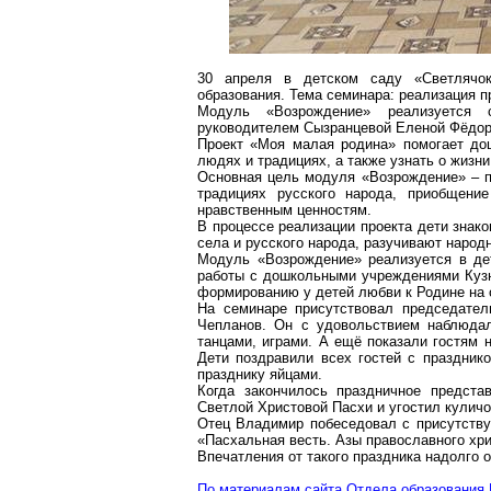
30 апреля в детском саду «Светлячок
образования. Тема семинара: реализация 
Модуль «Возрождение» реализуется 
руководителем
Сызранцевой
Еленой Фёдор
Проект «Моя малая родина» помогает дош
людях и традициях, а также узнать о жизни
Основная цель модуля «Возрождение» – пе
традициях русского народа, приобщени
нравственным ценностям.
В процессе реализации проекта дети знак
села и русского народа, разучивают народ
Модуль «Возрождение» реализуется в де
работы с дошкольными учреждениями Куз
формированию у детей любви к Родине на 
На семинаре присутствовал председател
Чепланов
. Он с удовольствием наблюдал
танцами, играми. А ещё показали гостям 
Дети поздравили всех гостей с праздник
празднику яйцами.
Когда закончилось праздничное предста
Светлой Христовой Пасхи и угостил куличо
Отец Владимир побеседовал с присутству
«Пасхальная весть. Азы православного хри
Впечатления от такого праздника надолго о
По материалам сайта Отдела образования 