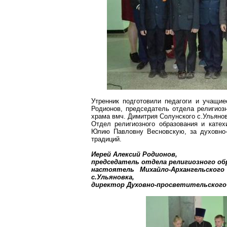
Утренник подготовили педагоги и учащие
Родионов, председатель отдела религиоз
храма
вмч
.
Димитрия
Солунского
с
.У
льянов
Отдел религиозного образования и
катех
Юлию Павловну
Весновскую
, за духовно
традиций.
Иерей Алексий Родионов,
председатель отдела религиозного об
настоятель Михайло-Архангельского
с
.У
льяновка,
директор Духовно-просветительского