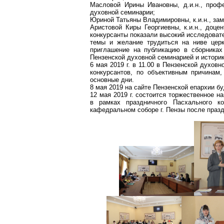
Масловой Ирины Ивановны, д.и.н., проф
духовной семинарии;
Юриной Татьяны Владимировны,
к
.и.н., з
Аристовой Киры Георгиевны,
к
.и.н.,
доцен
конкурсанты показали высокий исследоват
темы и желание трудиться на ниве церк
приглашение на публикацию в сборниках
Пензенской духовной семинарией и истори
6 мая
2019 г
. в 11.00 в Пензенской духовн
конкурсантов, по объективным причинам
основные дни.
8 мая 2019 на сайте Пензенской епархии б
12 мая
2019 г
. состоится торжественное н
в рамках праздничного Пасхального ко
кафедральном соборе г. Пензы после празд