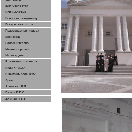
Щит Отечества
Воин-мученик
Вопросы священнику
Воскресная школа
Православные чудеса
Ковчежец
Паломничество
Миссионерство
Милосердие
Благотворительность
Ради ХРИСТА !
В помощь болящему
Архив
Альманах П Л
Газета П П С
Журнал П Е В