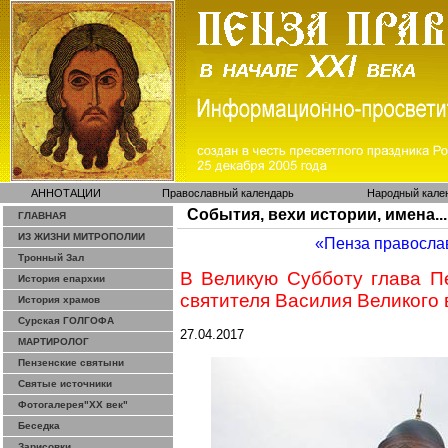
АННОТАЦИИ
Православный календарь
Народный кале
События, вехи истории, имена...
ГЛАВНАЯ
ИЗ ЖИЗНИ МИТРОПОЛИИ
«Пенза правосла
Тронный Зал
В Великую Субботу глава П
История епархии
святителя Василия Великого
История храмов
Сурская ГОЛГОФА
27.04.2017
МАРТИРОЛОГ
Пензенские святыни
Святые источники
Фотогалерея"ХХ век"
Беседка
Зарисовки