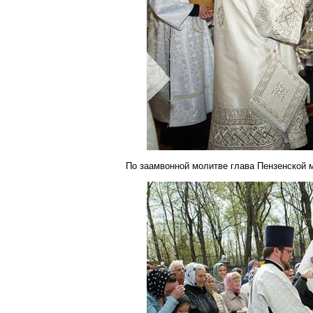
По
заамвонной
молитве глава Пензенской 