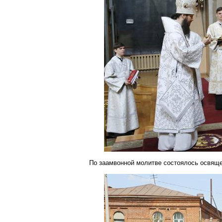
По
заамвонной
молитве состоялось освяще