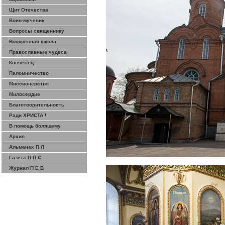
Щит Отечества
Воин-мученик
Вопросы священнику
Воскресная школа
Православные чудеса
Ковчежец
Паломничество
Миссионерство
Милосердие
Благотворительность
Ради ХРИСТА !
В помощь болящему
Архив
Альманах П Л
Газета П П С
Журнал П Е В