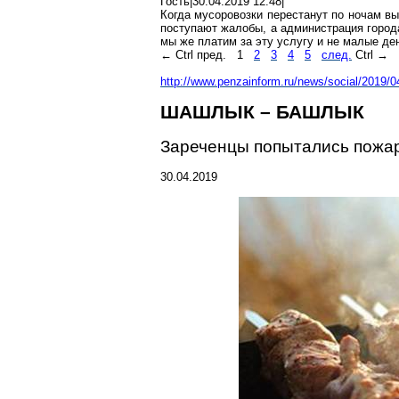
Гость|30.04.2019 12:48|
Когда
мусоровозки
перестанут по ночам в
поступают жалобы, а администрация города
мы же платим за эту услугу и не малые ден
←
Ctrl
пред.
1
2
3
4
5
след.
Ctrl
→
http://www.penzainform.ru/news/social/2019
ШАШЛЫК – БАШЛЫК
Зареченцы
попытались пожа
30.04.2019