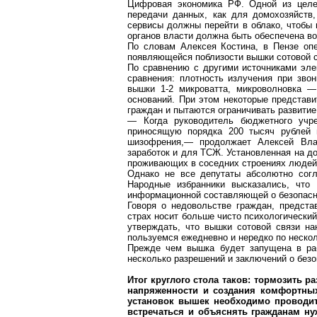
Цифровая экономика РФ. Одной из целе
передачи данных, как для домохозяйств
сервисы должны перейти в облако, чтобы 
органов власти должна быть обеспечена во
По словам Алексея Костина, в Пензе опе
появляющейся поблизости вышки сотовой с
По сравнению с другими источниками элек
сравнения: плотность излучения при зво
вышки 1-2 микроватта,
микроволновка
— 
оснований. При этом некоторые представ
граждан и пытаются ограничивать развитие
— Когда руководитель бюджетного учре
приносящую порядка 200 тысяч рублей 
шизофрения,— продолжает Алексей Вл
заработок и для ТСЖ. Установленная на до
проживающих в соседних строениях людей
Однако не все депутаты
абсолютно сог
Народные избранники высказались, что
информационной составляющей о безопасн
Говоря о недовольстве граждан, предст
страх носит больше чисто психологически
утверждать, что вышки сотовой связи на
пользуемся ежедневно и нередко по нескол
Прежде чем вышка будет запущена в раб
несколько разрешений и заключений о безо
Итог круглого стола таков: тормозить р
напряженности и создания комфортных
установок вышек необходимо проводи
встречаться и объяснять гражданам ну