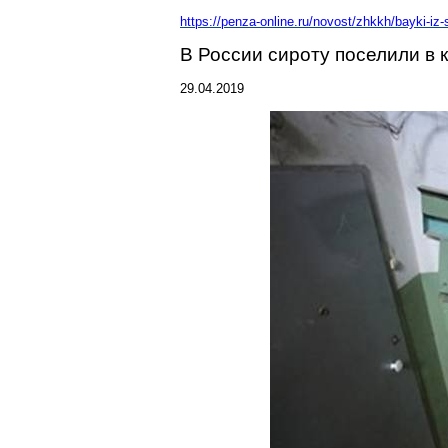
https://penza-online.ru/novost/zhkkh/bayki-iz-
В России сироту поселили в к
29.04.2019