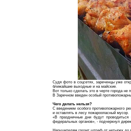
Судя фото в
соцсетях
,
зареченцы
уже отк
ближайшие выходные и
на
майские.
Вот только сделать это в черте города не 
В
Заречном
введен особый противопожарный
Чего делать нельзя?
С введением особого противопожарного реж
и оставлять в лесу пожароопасный мусор.
«В праздничные дни будут проводиться
федеральных органов», - подчеркнул дире
Нарушителям грозит штраф от четырех до 