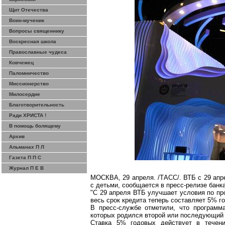
Щит Отечества
Воин-мученик
Вопросы священнику
Воскресная школа
Православные чудеса
Ковчежец
Паломничество
Миссионерство
Милосердие
Благотворительность
Ради ХРИСТА !
В помощь болящему
Архив
Альманах П Л
Газета П П С
Журнал П Е В
МОСКВА, 29 апреля. /
ТАСС/. ВТБ с 29 апр
с детьми, сообщается в пресс-релизе банка
"С 29 апреля ВТБ улучшает условия по про
весь срок кредита теперь составляет 5%
г
В пресс-службе отметили, что программ
которых родился второй или последующий р
Ставка 5%
годовых
действует в течени