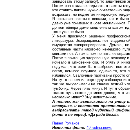
завидовать этому запаху), то защитников э
Потом она стала складывать в пакеты ка
что ставить пакеты нужно обязательно ряд
возражать, но подметил интересную тенде
Я поставил пакеты с вещами, как и
было
давно уже почивших в
бозе
мобильников. П
до контейнера даже медленным шагом идт
тоже уже не было.
У меня проснулся бешеный профессиона
литературы. Возвращаюсь: нет гладильной 
имущество экспроприировать. Думаю, не
составные части какого-то немецкого пул
книгами нет. А там в нем не пять килограм
Потом я притащил
здоровенную
вешалку и 
исчезло в мгновение ока. И опять я нико
подумал, что если бы я выбросил все это 
бегал, немного поумнел, однако то, что 
избавился. Свалочные партизаны просто сп
Но тут я вспомнил еще одну забавную ист
так же выбрасывали на свалку всякий хл
тумбочку. Через пять минут. И тут я обрат
только чуть позже до меня дошло, что и
несколько минут? Уму непостижимо.
А потом, мы вытаскивали на улицу 
старушка, и состоялся просто-таки 
выбрасывать такой чудесный шифонь
(хотя и не евреи): «Да ради Бога!».
Павел Романов
Источник фото:
49.rodina.news