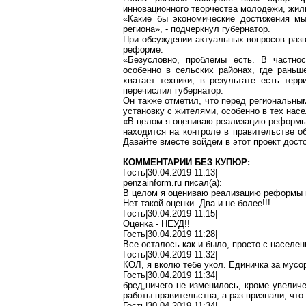
инновационного творчества молодежи, жил
«Какие бы экономические достижения м
региона», - подчеркнул губернатор.
При обсуждении актуальных вопросов раз
реформе.
«Безусловно, проблемы есть. В частно
особенно в сельских районах, где раньш
хватает техники, в результате есть тер
перечислил губернатор.
Он также отметил, что перед региональным
установку с жителями, особенно в тех нас
«В целом я оцениваю реализацию реформы
находится на контроле в правительстве о
Давайте вместе войдем в этот проект досто
КОММЕНТАРИИ БЕЗ КУПЮР:
Гость|30.04.2019 11:13|
penzainform.ru
писал(
a
):
В целом я оцениваю реализацию реформы 
Нет такой оценки. Два и не более!!!
Гость|30.04.2019 11:15|
Оценка - НЕУД!!
Гость|30.04.2019 11:28|
Все осталось как и было, просто с населен
Гость|30.04.2019 11:32|
КОЛ, я вколю тебе укол. Единичка за мусо
Гость|30.04.2019 11:34|
бред
,н
ичего
не изменилось, кроме увелич
работы правительства, а раз признали, что
Гость|30.04.2019 11:34|