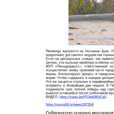
Пензенцы
жалуются на песчаные бури.
П
продолжает доставлять неудобства горожан
Если на центральных улицах, как правил
Цеткин, эта пыльная проблема особенно ос
МУП «
Пензадормост
»,
ответственный
за 
осуществляет мойку проезжей части город
машин. Контролируют процесс в городском
мэрии. Чтобы содержать в порядке централ
Что же касается спальных и периферийных
исправить в ближайшие две недели. В Пен
отодвинули срок полной победы над гор
вывезти оставшийся после субботников му
ВИДЕО:
https://youtu.be/iPOgq0WUCpU
https://russia58.tv/news/287354/
Губернатор оценил мусорную