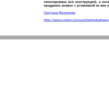
смонтирована вся конструкция), а пос
продумать вопрос с установкой их вне з
Светлана Филиппова
https://penza-onl
ine.ru/novost/tekhnologii/ek