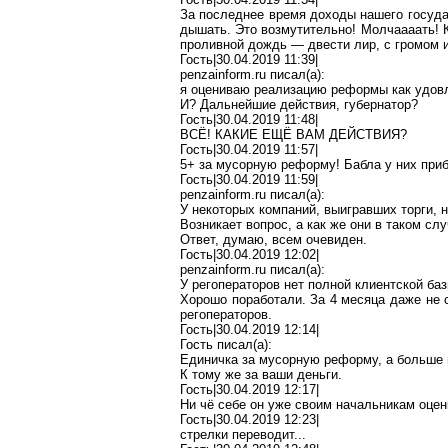
За последнее время доходы нашего госуда
дышать. Это возмутительно!
Молчаааать
! 
проливной дождь — двести лир, с громом 
Гость|30.04.2019 11:39|
penzainform.ru
писал(
a
):
я оцениваю реализацию реформы как удов
И? Дальнейшие действия, губернатор?
Гость|30.04.2019 11:48|
ВСЁ! КАКИЕ ЕЩЁ ВАМ ДЕЙСТВИЯ?
Гость|30.04.2019 11:57|
5+ за мусорную реформу!
Бабла
у них при
Гость|30.04.2019 11:59|
penzainform.ru
писал(
a
):
У некоторых компаний, выигравших торги, н
Возникает вопрос, а как же они в таком сл
Ответ, думаю, всем очевиден.
Гость|30.04.2019 12:02|
penzainform.ru
писал(
a
):
У
регоператоров
нет полной клиентской ба
Хорошо поработали. За 4 месяца даже не с
регоператоров
.
Гость|30.04.2019 12:14|
Гость писал(
a
):
Единичка за мусорную реформу, а больше 
К тому же за ваши деньги.
Гость|30.04.2019 12:17|
Ни
чё
себе он уже своим начальникам оцен
Гость|30.04.2019 12:23|
стрелки переводит...