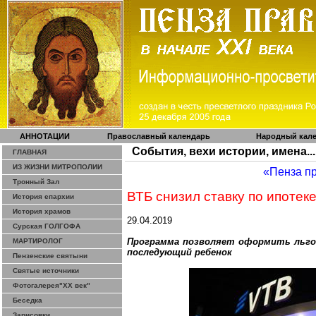
АННОТАЦИИ
Православный календарь
Народный кал
События, вехи истории, имена...
ГЛАВНАЯ
ИЗ ЖИЗНИ МИТРОПОЛИИ
«Пенза п
Тронный Зал
ВТБ снизил ставку по ипотек
История епархии
История храмов
29.04.2019
Сурская ГОЛГОФА
Программа позволяет оформить льгот
МАРТИРОЛОГ
последующий ребенок
Пензенские святыни
Святые источники
Фотогалерея"ХХ век"
Беседка
Зарисовки