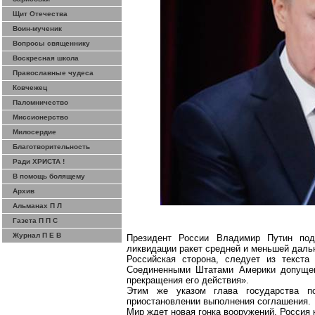
Щит Отечества
Воин-мученик
Вопросы священнику
Воскресная школа
Православные чудеса
Ковчежец
Паломничество
Миссионерство
Милосердие
Благотворительность
Ради ХРИСТА !
В помощь болящему
Архив
Альманах П Л
Газета П П С
Журнал П Е В
Президент России Владимир Путин под
ликвидации ракет средней и меньшей даль
Российская сторона, следует из текст
Соединенными Штатами Америки допущен
прекращения его действия».
Этим же указом глава государства п
приостановлении выполнения соглашения.
Мир ждет новая гонка вооружений. Россия к