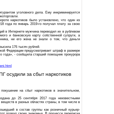
игурантом уголовного дела. Ему инкриминируется
ркоторговли.
ороте наркотиков было установлено, что один из
18 года по январь 2019-го получал плату за свою
ий в Интернете мужчина переводил их в рублевом
омого и банковскую карту собственной супруги, а
ника, ни его жена не знали о том, что деньги
высила 176 тысяч рублей.
ской Федерации предусматривает штраф в размере
го года», - сообщила старший помощник прокурора
eni.html
Г осудили за сбыт наркотиков
покушение на сбыт наркотиков в значительном,
здана до 25 сентября 2017 года неизвестными
веществ в разных областях страны, в том числе
в
вошедший в состав группы как розничный курьер-
 тот позвал своих знакомых. В процессе переписки