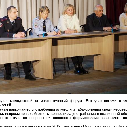
ходил молодежный
антинаркотический
форум. Его участниками ст
изаций.
мам наркомании, употребления алкоголя и
табакокурения
среди несовер
ь вопросы правовой ответственности за употребление и незаконный обо
ия ответили на вопросы об опасности формирования зависимого по
ешение о проведении в марте 2019 года акции «Молодые - молодым!» с