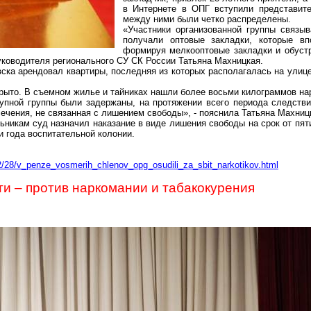
в Интернете в ОПГ вступили представит
между ними были четко распределены.
«Участники организованной группы связы
получали оптовые закладки, которые в
формируя мелкооптовые закладки и обустр
уководителя регионального СУ СК России Татьяна
Махницкая
.
вска арендовал квартиры, последняя из которых располагалась на улиц
рыто. В съемном жилье и тайниках нашли более восьми килограммов на
тупной группы были задержаны, на протяжении всего периода следств
ечения, не связанная с лишением свободы», - пояснила Татьяна
Махниц
ьникам суд назначил наказание
в виде лишения свободы на срок от пят
и года воспитательной колонии.
2/28/v_penze_vosmerih_chlenov_opg_osudili_za_sbit_narkotikov.html
и – против наркомании и
табакокурения