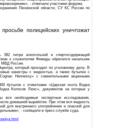
 мировоззрению», - отмечали участники форума.
хранения Пензенской области, СУ КС России по
просьбе полицейских уничтожат
 382 литра алкогольной и спиртосодержащей
ством к служителям Фемиды обратился начальник
я МВД России.
йцентра, который проходил по уголовному делу. В
ковые канистры с жидкостью, а также бутылки с
Cognac
Hennessy
» с сомнительными акцизными
0 бутылок с этикетками «Царская охота Водка
«Водка Колосов Люкс»,
документов
на которые у
ы все необходимые экспертные исследования,
 числе домашней выработки. При этом вся жидкость
ной для внутреннего употребления и опасной для
дельными», - сообщили в пресс-службе суда.
ogolya.html