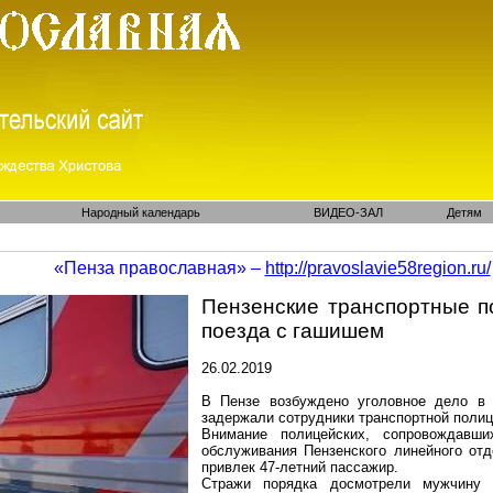
Народный календарь
ВИДЕО-ЗАЛ
Детям
«Пенза православная» –
http://pravoslavie58region.ru/
Пензенские транспортные п
поезда с гашишем
26.02.2019
В Пензе возбуждено уголовное дело в 
задержали сотрудники транспортной полиц
Внимание полицейских, сопровождавш
обслуживания Пензенского линейного от
привлек 47-летний пассажир.
Стражи порядка досмотрели мужчину 