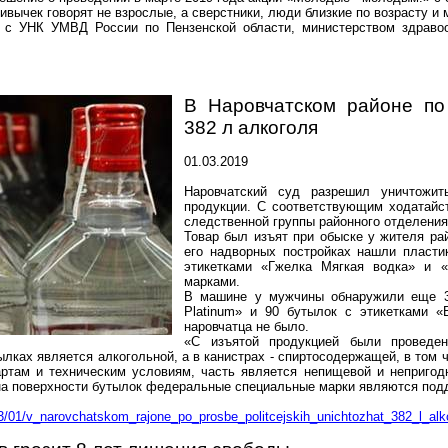
ривычек говорят не взрослые, а сверстники, люди близкие по возрасту и
 с УНК УМВД России по Пензенской области, министерством здравоо
В
Наровчатском
районе по 
382 л
алкоголя
01.03.2019
Наровчатский
суд разрешил уничтожить
продукции. С соответствующим ходатай
следственной группы районного отделени
Товар был изъят при обыске у жителя ра
его надворных постройках нашли пласти
этикетками «
Гжелка
Мягкая водка» и «
марками.
В машине у мужчины обнаружили еще 30
Platinum
» и 90 бутылок с этикетками 
наровчатца
не было.
«С изъятой продукцией были проведен
ылках является алкогольной, а в канистрах - спиртосодержащей, в том
артам и техническим условиям, часть является непищевой и непригод
 на поверхности бутылок федеральные специальные марки являются под
03/01/v_narovchatskom_rajone_po_prosbe_politcejskih_unichtozhat_382_l_alk