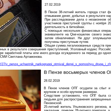
27.02.2019
В Пензе 38-летний житель города стал ф
отмывание денег, добытых в результате на
При расследовании дела о незаконном об
участников преступной группы с ноября 20
деятельность в
биткойнах
.
С помощью нескольких финансовых операц
эквиваленте на Qiwi-кошелек своего знак
затем обналичивал. Ни друг злоумышлен
получены преступным путем.
Общая сумма легализованных сре
дств пр
е
ных в результате совершения преступлений, Уголовный кодекс Россий
ере заработной платы или иного дохода осужденного за период до одно
о СМИ Светлана Артамонова.
02/27/v_penze_uchastnik_narkogruppi_otmival_dengi_s_pomoshyu_druga_i_zh
В Пензе восьмерых членов ОП
28.02.2019
В Пензе членов ОПГ осудили за сбыт и 
крупном и особо крупном размерах.
Следствие установило, что ОПГ была со
людьми для распространения запрещенных 
Пензенской.
25-летний житель Ульяновского региона, 
закладчик, привлек 28-летнего приятеля, а