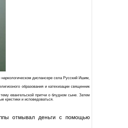
наркологическом диспансере села Русский Ишим,
елигиозного образования и
катехизации
священник
тему евангельской притчи о блудном сыне
. Затем
ые крестики и исповедоваться.
ппы
отмывал деньги с помощью