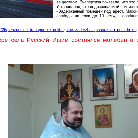
веществом. Экспертиза показала, что это
Установлено, что подозреваемый сам изгот
«Задержанный помещен под арест.
Максим
свободы на срок до 10 лет», - сообщи
2/26/penzenskie_transportnie_politcejskie_zaderzhali_passazhira_poezda_s
сере села Русский Ишим состоялся молебен о