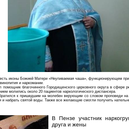
честь иконы Божией Матери «
Неупиваемая
чаша», функционирующем при 
винопития
и наркомании.
л помощник благочинного
Городищенского
церковного округа в сфере р
нием молились около 20 пациентов наркологического диспансера.
обратился
к пришедшим на молебен верующим со словом проповеди на 
и и набрать святой воды. Также все желающие смогли получить нательн
В Пензе участник
наркогру
друга и жены