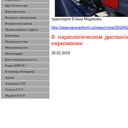
Щит Отечества
Воин-мученик
Вопросы священнику
транспорте Елена
Модякова
.
Воскресная школа
http://www.penzainform.ru/news/crime/2019/0
Православные чудеса
Ковчежец
В наркологическом диспан
Паломничество
наркомании
Миссионерство
28.02.2019
Милосердие
Благотворительность
Ради ХРИСТА !
В помощь болящему
Архив
Альманах П Л
Газета П П С
Журнал П Е В