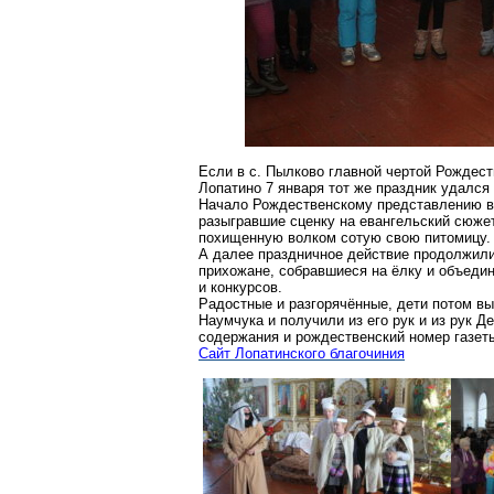
Если в с.
Пылково
главной чертой Рождест
Лопатино
7
января
тот же праздник удался
Начало Рождественскому представлению в
разыгравшие сценку на евангельский сюжет
похищенную волком сотую свою питомицу.
А далее праздничное действие продолжили 
прихожане, собравшиеся на ёлку и объеди
и конкурсов.
Радостные и разгорячённые, дети потом в
Наумчука
и получили из его рук и из рук Д
содержания и рождественский номер газет
Сайт Лопатинского благочиния