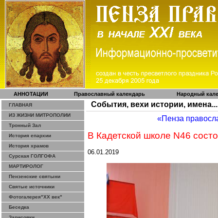
АННОТАЦИИ
Православный календарь
Народный кал
События, вехи истории, имена...
ГЛАВНАЯ
ИЗ ЖИЗНИ МИТРОПОЛИИ
«Пенза правосл
Тронный Зал
В Кадетской школе N46 сост
История епархии
История храмов
06.01.2019
Сурская ГОЛГОФА
МАРТИРОЛОГ
Пензенские святыни
Святые источники
Фотогалерея"ХХ век"
Беседка
Зарисовки