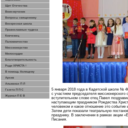
Щит Отечества
Воин-мученик
Вопросы священнику
Воскресная школа
Православные чудеса
Ковчежец
Паломничество
Миссионерство
Милосердие
Благотворительность
Ради ХРИСТА !
В помощь болящему
Архив
Альманах П Л
5 января 2018 года в Кадетской школе № 
Газета П П С
с участием
председателя миссионерского 
Журнал П Е В
вступительном слове отец Павел поздравил
наступающим праздником Рождества Христов
человеком и какое отношение это событие 
Затем дети показали театральную постано
празднику. В заключении в рамках акции 
Писания.