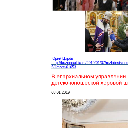
Юрий Царёв
http://kuzneparhia.ru/2019/01/07/rozhdestven
6/#more-61653
В епархиальном управлении
детско-юношеской хоровой 
08.01.2019