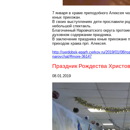
7 января в храме преподобного Алексея че
юных прихожан.
В своих выступлениях дети прославили
ро
небольшой спектакль.
Благочинный
Наровчатского
округа протоие
духовном содержании праздника.
В заключение праздника юные прихожане п
приходом храма
прп
. Алексея.
http://serdobsk-eparh.cerkov.ru/2019/01/08/r
narovchat/#
more-36147
Праздник Рождества Христов
08.01.2019