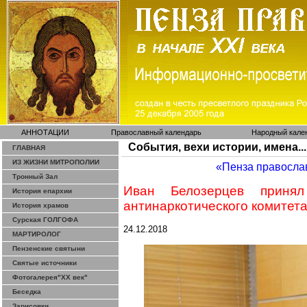
АННОТАЦИИ
Православный календарь
Народный кале
События, вехи истории, имена...
ГЛАВНАЯ
ИЗ ЖИЗНИ МИТРОПОЛИИ
«Пенза правосла
Тронный Зал
Иван Белозерцев принял
История епархии
антинаркотического
комитет
История храмов
Сурская ГОЛГОФА
24.12.2018
МАРТИРОЛОГ
Пензенские святыни
Святые источники
Фотогалерея"ХХ век"
Беседка
Зарисовки