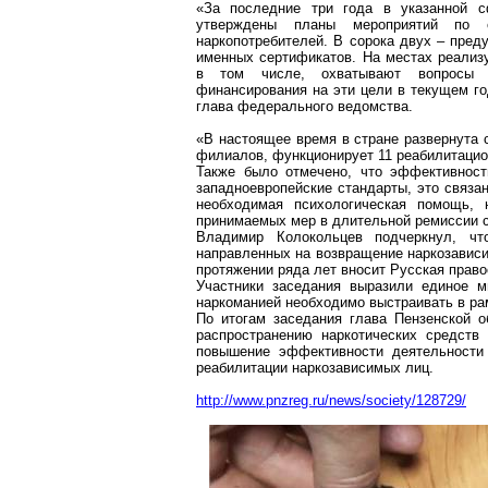
«За последние три года в указанной с
утверждены планы мероприятий по с
наркопотребителей
. В сорока двух – пред
именных сертификатов. На местах реали
в том числе, охватывают вопросы
финансирования на эти цели в текущем го
глава федерального ведомства.
«В настоящее время в стране развернута 
филиалов, функционирует 11 реабилитацион
Также было отмечено, что эффективност
западноевропейские стандарты, это связа
необходимая психологическая помощь, 
принимаемых мер в длительной ремиссии с
Владимир Колокольцев подчеркнул, чт
направленных на возвращение наркозависи
протяжении ряда лет вносит Русская право
Участники заседания выразили единое 
наркоманией необходимо выстраивать в ра
По итогам заседания глава Пензенской о
распространению наркотических средств
повышение эффективности деятельности 
реабилитации наркозависимых лиц.
http://www.pnzreg.ru/news/society/128729/