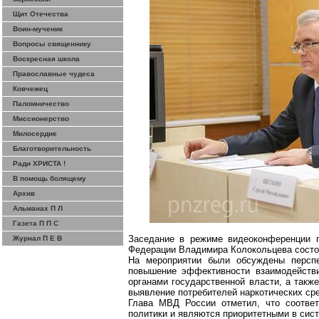
Щит Отечества
Воин-мученик
Вопросы священнику
Воскресная школа
Православные чудеса
Ковчежец
Паломничество
Миссионерство
Милосердие
Благотворительность
Ради ХРИСТА !
В помощь болящему
Архив
Альманах П Л
Газета П П С
Заседание в режиме видеоконференции п
Журнал П Е В
Федерации Владимира Колокольцева состоя
На мероприятии были обсуждены перспек
повышение эффективности взаимодействи
органами государственной власти, а такж
выявление потребителей наркотических ср
Глава МВД России отметил, что соотве
политики и являются приоритетными в сист