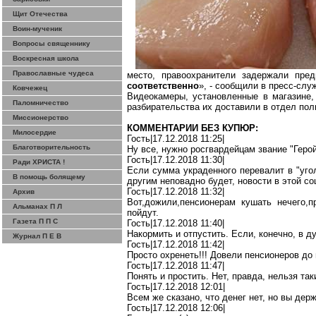
Щит Отечества
Воин-мученик
Вопросы священнику
Воскресная школа
Православные чудеса
место, правоохранители задержали пре
соответственно
», - сообщили в пресс-сл
Ковчежец
Видеокамеры, установленные в магазине,
Паломничество
разбирательства их доставили в отдел пол
Миссионерство
КОММЕНТАРИИ БЕЗ КУПЮР:
Милосердие
Гость|17.12.2018 11:25|
Благотворительность
Ну
все, нужно
росгвардейцам
звание "Геро
Гость|17.12.2018 11:30|
Ради ХРИСТА !
Если сумма
украденного
перевалит в "
уго
В помощь болящему
другим неповадно будет, новости в этой с
Гость|17.12.2018 11:32|
Архив
Вот,дожили,пенсионерам
кушать
нечего,
Альманах П Л
пойдут.
Газета П П С
Гость|17.12.2018 11:40|
Накормить и отпустить. Если, конечно, в д
Журнал П Е В
Гость|17.12.2018 11:42|
Просто
охренеть
!!! Довели пенсионеров до
Гость|17.12.2018 11:47|
Понять и простить. Нет, правда, нельзя та
Гость|17.12.2018 12:01|
Всем же сказано, что денег нет, но вы дер
Гость|17.12.2018 12:06|