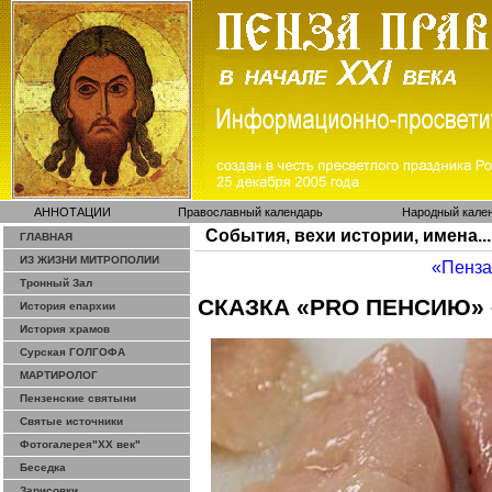
АННОТАЦИИ
Православный календарь
Народный кале
События, вехи истории, имена...
ГЛАВНАЯ
ИЗ ЖИЗНИ МИТРОПОЛИИ
«Пенза
Тронный Зал
СКАЗКА «PRO ПЕНСИЮ» 
История епархии
История храмов
Сурская ГОЛГОФА
МАРТИРОЛОГ
Пензенские святыни
Святые источники
Фотогалерея"ХХ век"
Беседка
Зарисовки