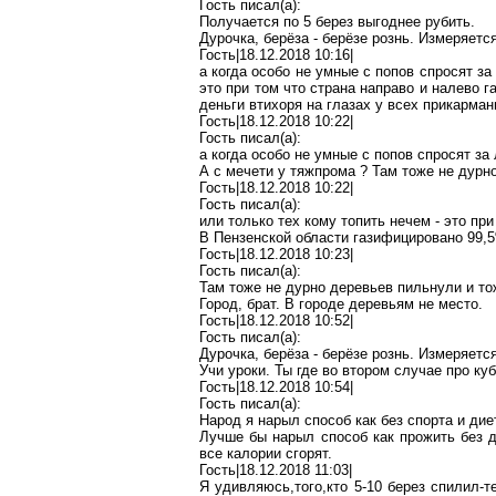
Гость писал(
a
):
Получается
по 5 берез выгоднее рубить.
Дурочка
, берёза - берёзе рознь. Измеряется
Гость|18.12.2018 10:16|
а когда особо не умные с попов спросят з
это при том что страна направо и налево г
деньги
втихоря
на глазах у всех прикарман
Гость|18.12.2018 10:22|
Гость писал(
a
):
а когда особо не
умные
с попов спросят за
А с мечети у
тяжпрома
?
Там тоже не дурн
Гость|18.12.2018 10:22|
Гость писал(
a
):
или только
тех
кому топить нечем - это при
В Пензенской области газифицировано 99,
Гость|18.12.2018 10:23|
Гость писал(
a
):
Там тоже не дурно деревьев
пильнули
и то
Город, брат. В городе деревьям не место.
Гость|18.12.2018 10:52|
Гость писал(
a
):
Дурочка
, берёза - берёзе рознь. Измеряется
Учи уроки. Ты где во втором случае про ку
Гость|18.12.2018 10:54|
Гость писал(
a
):
Народ я нарыл способ как без спорта и дие
Лучше бы нарыл
способ
как прожить без д
все калории сгорят.
Гость|18.12.2018 11:03|
Я
удивляюсь
,т
ого,кто
5-10 берез
спилил-т