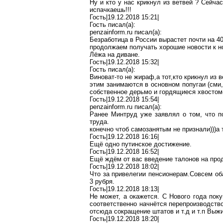
Ну и кто у нас крикнул из ветвей
?
Сейчас 
испачкаешь!!!
Гость|19.12.2018 15:21|
Гость писал(
a
):
penzainform.ru
писал(
a
):
Безработица в России вырастет почти на 4
продолжаем получать хорошие новости к н
Лёжа на диване.
Гость|19.12.2018 15:32|
Гость писал(
a
):
Виноват-то не
жираф
,а
тот,кто
крикнул из в
этим занимаются в основном попугаи (
сми
собственное
дерьмо
и гордящиеся хвостом
Гость|19.12.2018 15:54|
penzainform.ru
писал(
a
):
Ранее Минтруд уже заявлял о том, что п
труда.
конечно чтоб
самозанятым
не признали))
)а
т
Гость|19.12.2018 16:16|
Ещё одно путинское достижение.
Гость|19.12.2018 16:52|
Ещё ждём от вас введение талонов на прод
Гость|19.12.2018 18:02|
Что за
привелегии
пенсионерам
.С
овсем
об
3
рубря
.
Гость|19.12.2018 18:13|
Не может, а окажется. С Нового года поку
соответственно начнётся перепроизводство
отсюда сокращение штатов и
т.д
и
т.п
В
ыжи
Гость|19.12.2018 18:20|