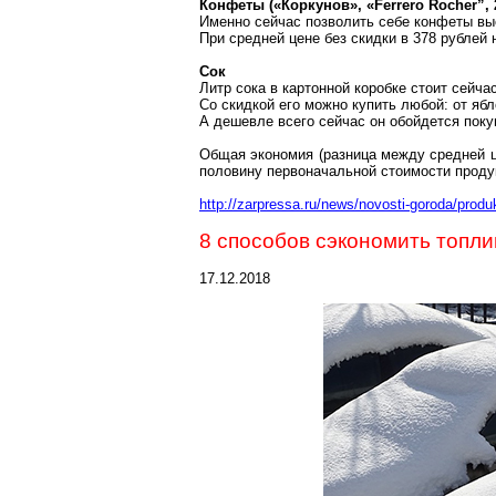
Конфеты («Коркунов», «
Ferr
е
ro
Rocher
”,
Именно сейчас позволить себе конфеты вы
При средней цене без скидки в 378 рублей 
Сок
Литр сока в картонной коробке стоит сейча
Со скидкой его можно купить любой:
от
ябл
А дешевле всего сейчас он обойдется покуп
Общая экономия (разница между средней 
половину первоначальной стоимости проду
http://zarpressa.ru/news/novosti-goroda/pro
8 способов сэкономить топли
17.12.2018