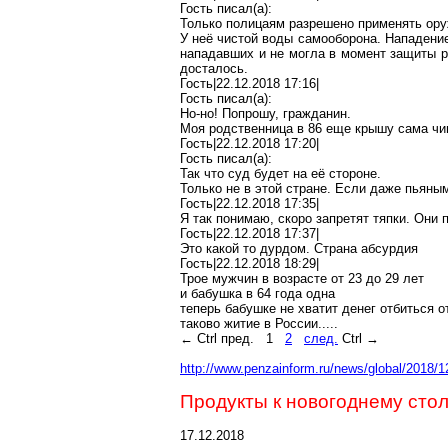
Гость писал(
a
):
Только полицаям разрешено применять ору
У неё чистой воды самооборона. Нападени
нападавших и не могла в момент защиты ра
досталось.
Гость|22.12.2018 17:16|
Гость писал(
a
):
Но-но! Попрошу, гражданин.
Моя родственница в 86 еще крышу сама чи
Гость|22.12.2018 17:20|
Гость писал(
a
):
Так что суд будет на её стороне.
Только не в этой стране. Если даже пьяным
Гость|22.12.2018 17:35|
Я так понимаю, скоро запретят тяпки. Они
Гость|22.12.2018 17:37|
Это
какой то
дурдом. Страна
абсурдия
Гость|22.12.2018 18:29|
Трое мужчин в возрасте от 23 до 29 лет
и бабушка в 64 года одна
теперь бабушке не хватит денег отбиться 
таково житие в России.....
←
Ctrl
пред.
1
2
след.
Ctrl
→
http://www.penzainform.ru/news/global/2018/1
Продукты к новогоднему сто
17.12.2018