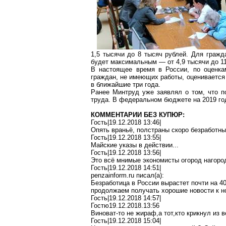
1,5 тысячи до 8 тысяч рублей. Для граж
будет максимальным — от 4,9 тысячи до 11
В настоящее время в России, по оценка
граждан, не имеющих работы, оценивается 
в ближайшие три года.
Ранее Минтруд уже заявлял о том, что п
труда. В федеральном бюджете на 2019 го
КОММЕНТАРИИ БЕЗ КУПЮР:
Гость|19.12.2018 13:46|
Опять
враньё
, полстраны скоро безработн
Гость|19.12.2018 13:55|
Майские указы в действии...
Гость|19.12.2018 13:56|
Это всё мнимые экономисты огород нагоро
Гость|19.12.2018 14:51|
penzainform.ru
писал(
a
):
Безработица в России вырастет почти на 4
продолжаем получать хорошие новости к н
Гость|19.12.2018 14:57|
Гостю19.12.2018.13:56
Виноват-то не
жираф
,а
тот,кто
крикнул из в
Гость|19.12.2018 15:04|