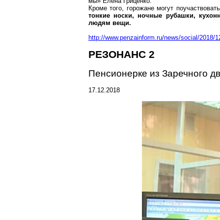
мы
» Елена
Гриценко
.
Кроме того, горожане могут поучаствоват
тонкие носки, ночные рубашки, кухон
людям вещи.
http://www.penzainform.ru/news/social/2018/
РЕЗОНАНС 2
Пенсионерке из
Заречного
дв
17.12.2018