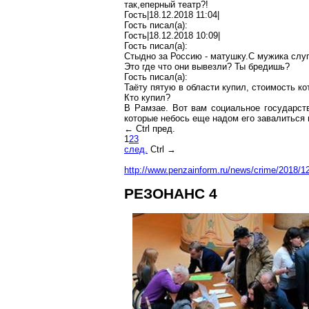
так
,е
перный
театр?!
Гость|18.12.2018 11:04|
Гость писал(
a
):
Гость|18.12.2018 10:09|
Гость писал(
a
):
Стыдно за Россию -
матушку
.С
мужика слу
Это где что они вывезли? Ты бредишь?
Гость писал(
a
):
Таёту
пятую в области купил, стоимость ко
Кто купил?
В Рамзае. Вот вам социальное государст
которые
небось еще
надом
его завалиться 
←
Ctrl
пред.
1
2
3
след.
Ctrl
→
http://www.penzainform.ru/news/crime/2018/
РЕЗОНАНС 4