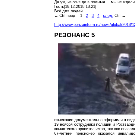
Да уж, из огня да в полымя ... мы не ждали
Гость|19.12.2018 18:21|
Всё для людей.
←
Ctrl
пред.
1
2
3
4
след.
Ctrl
→
http://www.penzainform.ru/news/global/2018/1
РЕЗОНАНС 5
взыскание документально оформили в виде
19 ноября сотрудники полиции и
Росгвард
камчатского правительства, так как опасал
67-летний пенсионер оказался инвали