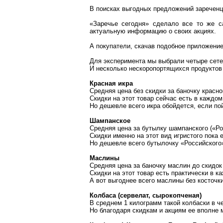
В поисках выгодных предложений
заречен
«Заречье сегодня» сделало
все то
же са
актуальную информацию о своих акциях.
А покупатели, скачав подобное приложение
Для эксперимента мы выбрали четыре сетев
И несколько
нескоропортящихся
продуктов 
Красная икра
Средняя цена без скидки за баночку красн
Скидки на этот товар сейчас есть в каждом
Но дешевле всего икра обойдется, если пой
Шампанское
Средняя цена за бутылку шампанского («Рос
Скидки именно на этот вид
игристого
пока е
Но дешевле всего бутылочку «Российского»
Маслины
Средняя цена за баночку маслин до скидок
Скидки на этот товар есть практически в к
А вот выгоднее всего маслины без косточки
Колбаса (сервелат, сырокопченая)
В среднем
1 килограмм
такой колбаски в ч
Но благодаря скидкам и акциям ее вполне м