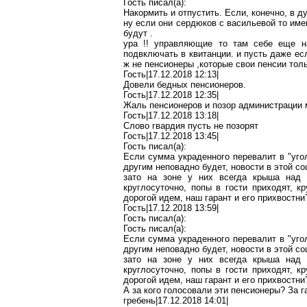
Гость писал(
a
):
Накормить и отпустить. Если, конечно, в д
ну если они сердюков с
васильевой
то име
будут .
ура !! управляющие то там себе еще
н
подвключать
в квитанции. и пусть даже ес
ж не пенсионеры ,которые свои пенсии тол
Гость|17.12.2018 12:13|
Довели бедных пенсионеров.
Гость|17.12.2018 12:35|
Жаль пенсионеров и позор администрации 
Гость|17.12.2018 13:18|
Слово гвардия пусть не позорят
Гость|17.12.2018 13:45|
Гость писал(
a
):
Если сумма
украденного
перевалит в "
уго
другим неповадно будет, новости в этой с
зато на зоне у них всегда крыша над
круглосуточно, попы в гости приходят, 
дорогой идем, наш гарант и его
прихвостни
Гость|17.12.2018 13:59|
Гость писал(
a
):
Гость писал(
a
):
Если сумма
украденного
перевалит в "
уго
другим неповадно будет, новости в этой с
зато на зоне у них всегда крыша над
круглосуточно, попы в гости приходят, 
дорогой идем, наш гарант и его
прихвостни
А за кого голосовали эти пенсионеры? За г
гребень|17.12.2018 14:01|