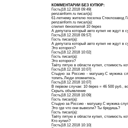
КОММЕНТАРИИ БЕЗ КУПЮР:
Гость|18.12.2018 09:49|
penzainform.ru
писал(
a
):
61-летнему жителю поселка Стеклозавод
Г
penzainform.ru
писал(
a
):
спилил бензопилой 10 берез
А депутата который авто купил не ждут в с
Гость|18.12.2018 09:57|
Гость писал(
a
):
А депутата который авто купил не ждут в с
Это
которого?
Гость|18.12.2018 10:02|
Гость писал(
a
):
Это
которого?
Таёту
пятую в области купил, стоимость ко
Гость|18.12.2018 10:07|
Стыдно за Россию -
матушку
.С
мужика сл
топить.Люди
опомнитесь.
Гость|18.12.2018 10:07|
В первом случае: 10 берез = 46 500 руб., в
Скрыть объявление
Гость|18.12.2018 10:09|
Гость писал(
a
):
Стыдно за Россию -
матушку
.С
мужика слу
Это где что они вывезли? Ты бредишь?
Гость писал(
a
):
Таёту
пятую в области купил, стоимость ко
Кто купил?
Гость|18.12.2018 10:10|