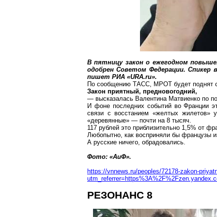
В пятницу закон о ежегодном повыш
одобрен Советом Федерации. Спикер 
пишет РИА «
URA.ru
».
По сообщению ТАСС, МРОТ будет поднят с 1
Закон приятный, предновогодний,
— высказалась Валентина Матвиенко по п
И
фоне
последних событий во Франции эт
связи с восстанием «желтых жилетов» 
«деревянные» — почти на 8 тысяч.
117 рублей это приблизительно 1,5% от фр
Любопытно, как восприняли бы французы и
А русские ничего, обрадовались.
Фото: «АиФ».
https://vnnews.ru/peoples/72178-zakon-priya
utm_referrer=https%3A%2F%2Fzen.yandex.
РЕЗОНАНС 8