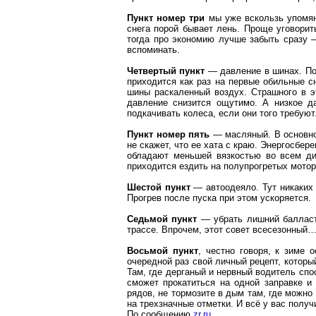
Пункт номер три
мы уже вскользь упомян
снега порой бывает лень. Проще уговорить
тогда про экономию лучше забыть сразу 
вспоминать.
Четвертый пункт
— давление в шинах. Поч
приходится как раз на первые обильные 
шины раскаленный воздух. Страшного в эт
давление снизится ощутимо. А низкое д
подкачивать колеса, если они того требуют
Пункт номер пять
— масляный. В основно
не скажет, что ее хата с краю. Энергосбе
обладают меньшей вязкостью во всем диа
приходится ездить на
полупрогретых
мотор
Шестой пункт
—
автоодеяло
. Тут никаки
Прогрев после пуска при этом ускоряется.
Седьмой пункт
— убрать лишний балласт 
трассе. Впрочем, этот совет всесезонный
Восьмой пункт
, честно говоря, к зиме 
очередной раз свой личный рецепт, которы
Там, где дерганый и нервный водитель спо
сможет прокатиться на одной заправке и 
рядов, не тормозите в дым там, где можно
на трехзначные отметки. И всё у вас получ
По сообщению
zr.ru