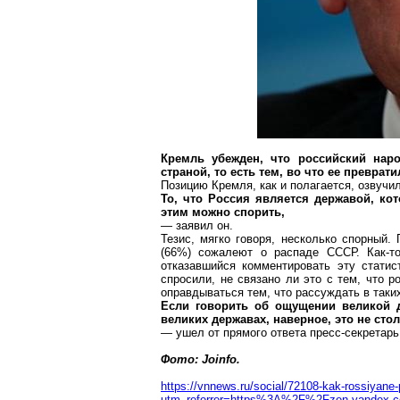
Кремль убежден, что российский наро
страной, то есть тем, во что ее превра
Позицию Кремля, как и полагается, озвучи
То, что Россия является державой, к
этим можно спорить,
— заявил он.
Тезис, мягко говоря, несколько спорный.
(66%) сожалеют о распаде СССР. Как-то
отказавшийся комментировать эту статист
спросили, не связано ли это с тем, что 
оправдываться тем, что рассуждать в таки
Если говорить об ощущении великой д
великих державах, наверное, это не сто
— ушел от прямого ответа пресс-секретарь
Фото:
Joinfo
.
https://vnnews.ru/social/72108-kak-rossiyane-
utm_referrer=https%3A%2F%2Fzen.yandex.