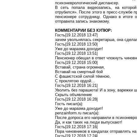
психоневрологический диспансер.
В сеть попала видеозапись, на которо
отрубился
». После этого в пресс-службе 
пенсионере сотрудницу. Однако в итоге о
отправила запись знакомому.
КОММЕНТАРИИ БЕЗ КУПЮР:
Гость|19.12.2018 13:47|
зачем увольнялась секретарша, она сдел
Гость|19.12.2018 13:50|
Уже до маразма доходит!
Гость|19.12.2018 13:51|
Пенсионер обещал в ответ
чпокнуть
чиновн
Гость|19.12.2018 15:00|
Вставай, страна огромная,
Вставай на смертный бой
С фашистской силой тёмною,
С проклятою ордой...
Гость|19.12.2018 16:21|
Уволить без парашюта! И а зону, варежки 
Скрыть объявление
Гость|19.12.2018 16:28|
Гость писал(
a
):
Уже до маразма доходит!
penzainform.ru
писал(
a
):
После допроса его направили в психоневро
Да, и как таких на люди выпускают!
Гость|19.12.2018 17:16|
Пора чиновников в кандалах отправлять на
Гость|19.12.2018 17:24|