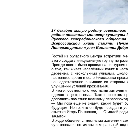
17 декабря малую родину известного 
района посетили: министр культуры 
Русского географического общества
Всероссийской книги памяти Пенз
Литературного музея
Виолетта
Добр
Гостей из областного центра встретили м
этого создать инициативную группу по раз
Прежде всего, была проведена экскурсия п
о том, как живёт населённый пункт в нас
деревней, с несколькими улицами, школо
настоящее время в селе Николаевка прожив
но недостаточное внимание со стороны 
улучшении условий проживания.
В итоге, совместно с местными жителями
сделан в центре села. Также проектом п
дополнять памятник великому первопроход
— Мы пока еще не знаем, каким будет бу
будущем. Но то, что он будет создан и у
отметил Игорь
Пантюшов
, — О малой роди
забытой.
В ходе общения с местными жителями сел
чувствовался оптимизм и моральный подъ