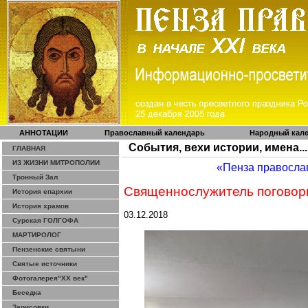
АННОТАЦИИ
Православный календарь
Народный кал
События, вехи истории, имена...
ГЛАВНАЯ
ИЗ ЖИЗНИ МИТРОПОЛИИ
«Пенза правосла
Тронный Зал
Священнослужитель поговор
История епархии
История храмов
03.12.2018
Сурская ГОЛГОФА
МАРТИРОЛОГ
Пензенские святыни
Святые источники
Фотогалерея"ХХ век"
Беседка
Зарисовки