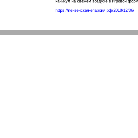
каникул на свежем воздухе в игровой форм
https://пе
нзенская-епархия.рф/2018/12/06/