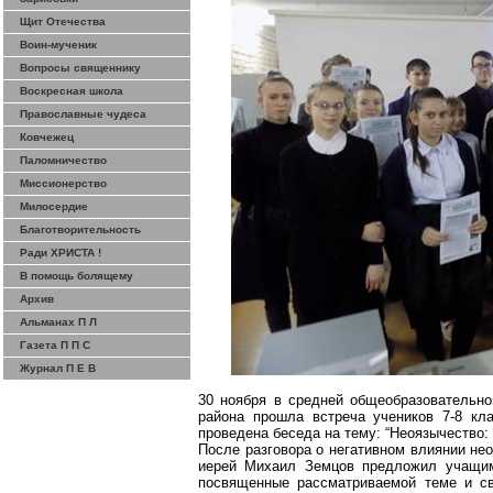
Щит Отечества
Воин-мученик
Вопросы священнику
Воскресная школа
Православные чудеса
Ковчежец
Паломничество
Миссионерство
Милосердие
Благотворительность
Ради ХРИСТА !
В помощь болящему
Архив
Альманах П Л
Газета П П С
Журнал П Е В
30 ноября в средней общеобразовательн
района прошла встреча учеников 7-8 кл
проведена беседа на тему: “
Неоязычество
:
После разговора о негативном влиянии
не
иерей Михаил
Земцов
предложил учащим
посвященные рассматриваемой теме и св