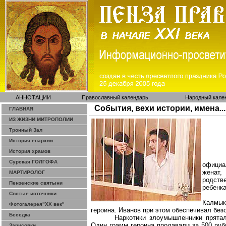
АННОТАЦИИ
Православный календарь
Народный кале
События, вехи истории, имена...
ГЛАВНАЯ
ИЗ ЖИЗНИ МИТРОПОЛИИ
Тронный Зал
История епархии
История храмов
Сурская ГОЛГОФА
официа
женат
МАРТИРОЛОГ
родств
Пензенские святыни
ребенка
Святые источники
Калмык
Фотогалерея"ХХ век"
героина. Иванов при этом обеспечивал без
Беседка
Наркотики злоумышленники прятал
Один грамм героина продавали за 500 ру
Зарисовки