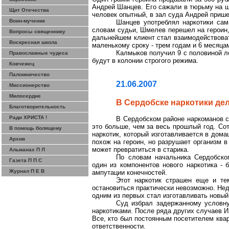
Андрей Шанцев. Его сажали в тюрьму на ш
Щит Отечества
человек опытный, в зал суда Андрей приш
Воин-мученик
Шанцев употреблял наркотики сам
словам судьи, Шмелев перешел на героин,
Вопросы священнику
дальнейшем клиент стал взаимодействоват
Воскресная школа
маленькому сроку - трем годам и 6 месяц
Калмыков получил 9 с половиной ле
Православные чудеса
будут в колонии строгого режима.
Ковчежец
Паломничество
21.06.2007
Миссионерство
Милосердие
В Сердобске наркотики де
Благотворительность
Ради ХРИСТА !
В Сердобском районе наркоманов с
это больше, чем за весь прошлый год. Со
В помощь болящему
наркотик, который изготавливается в дома
Архив
похож на героин, но разрушает организм 
может превратиться в старика.
Альманах П Л
По словам начальника Сердобск
Газета П П С
один из компонентов нового наркотика - 
Журнал П Е В
ампутации конечностей.
Этот наркотик страшен еще и тем
остановиться практически невозможно. Не
одним из первых стал изготавливать новый 
Суд избрал
задержанному
условну
наркотиками. После ряда других случаев 
Все, кто был постоянным посетителем ква
ответственности.