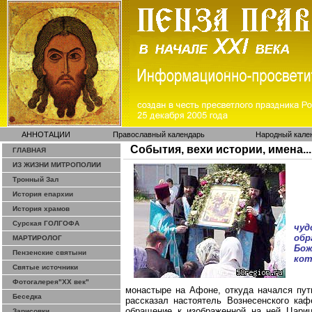
АННОТАЦИИ
Православный календарь
Народный кале
События, вехи истории, имена...
ГЛАВНАЯ
ИЗ ЖИЗНИ МИТРОПОЛИИ
Тронный Зал
История епархии
История храмов
Сурская ГОЛГОФА
чуд
обр
МАРТИРОЛОГ
Бож
Пензенские святыни
кот
Святые источники
Фотогалерея"ХХ век"
монастыре на Афоне, откуда начался пут
Беседка
рассказал настоятель Вознесенского каф
обращение к изображенной на ней Цариц
Зарисовки