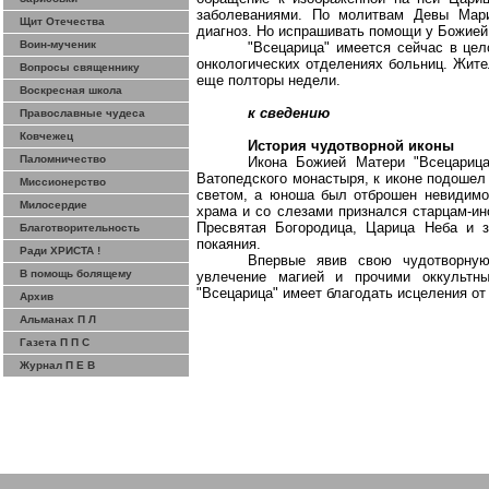
заболеваниями. По молитвам Девы Мари
Щит Отечества
диагноз. Но испрашивать помощи у Божией
Воин-мученик
"Всецарица" имеется сейчас в цел
онкологических отделениях больниц. Жите
Вопросы священнику
еще полторы недели.
Воскресная школа
к сведению
Православные чудеса
Ковчежец
История чудотворной иконы
Паломничество
Икона Божией Матери "Всецарица
Ватопедского монастыря, к иконе подошел
Миссионерство
светом, а юноша был отброшен невидимо
Милосердие
храма и со слезами признался старцам-ин
Пресвятая Богородица, Царица Неба и з
Благотворительность
покаяния.
Ради ХРИСТА !
Впервые явив свою чудотворную
В помощь болящему
увлечение магией и прочими оккультны
"Всецарица" имеет благодать исцеления от
Архив
Альманах П Л
Газета П П С
Журнал П Е В