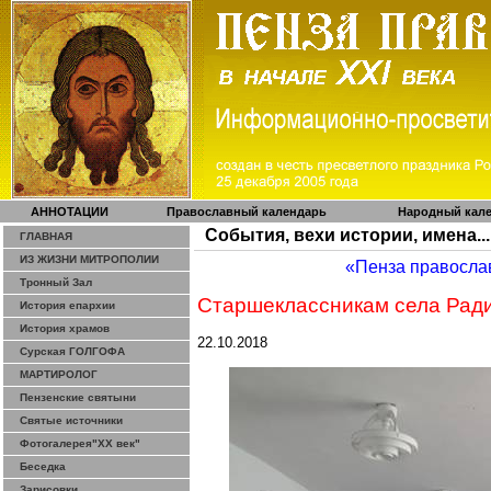
АННОТАЦИИ
Православный календарь
Народный кал
События, вехи истории, имена...
ГЛАВНАЯ
ИЗ ЖИЗНИ МИТРОПОЛИИ
«Пенза правосла
Тронный Зал
Старшеклассникам села Ради
История епархии
История храмов
22.10.2018
Сурская ГОЛГОФА
МАРТИРОЛОГ
Пензенские святыни
Святые источники
Фотогалерея"ХХ век"
Беседка
Зарисовки