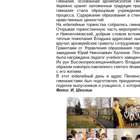
Гимназия, основанная архиепископом Пе
бережно хранит заложенные традиции пра
гимназия стала образцовым учреждени
процесса. Содержание образования в стен
нравственных ценностей.
На юбилейные торжества собрались гимназ
Открывая торжественную часть мероприят
и
Нижнеломовский
, добрым словом вспомн
теплые пожелания Владыка адресовал нын
вручил архиерейские грамоты сотрудникам 
Грамотами от Управления
образования го
заведения Юрий Николаевич Каленов. Поче
была награждена педагог учебного заведе
Из рук Высокопреосвященнейшего Владык
образом
новопрославленного
святого блаж
с его житием.
В этот юбилейный день в адрес Пензенс
гимназистами был подготовлен праздничны
поделок выпускников и учащихся, с
которо
Фото: И.
Школин