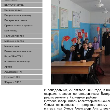
Щит Отечества
Воин-мученик
Вопросы священнику
Воскресная школа
Православные чудеса
Ковчежец
Паломничество
Миссионерство
Милосердие
Благотворительность
Ради ХРИСТА !
В помощь болящему
Архив
Альманах П Л
Газета П П С
Журнал П Е В
В понедельник, 22 октября 2018 года, в 
старших классов со священником Вла
реализуемому в Кузнецком районе.
Встреча завершилась благотворительной а
Своим отношением к представленному 
математики, Умнов Александр Анатольеви