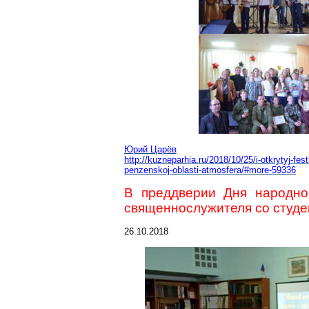
Юрий Царёв
http://kuzneparhia.ru/2018/10/25
/i-otkrytyj-fe
penzenskoj-oblasti-atmosfera/#more-59336
В преддверии Дня народно
священнослужителя со студе
26.10.2018