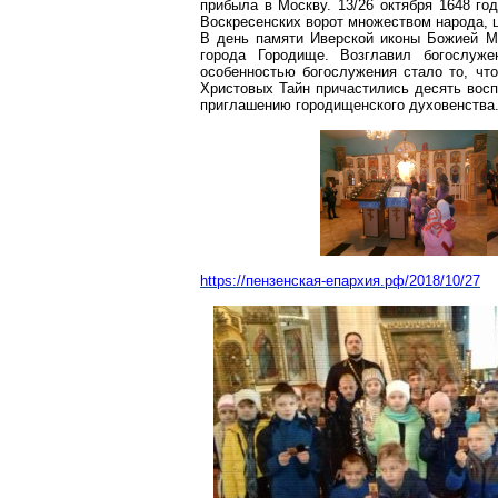
прибыла в Москву. 13/26 октября 1648 го
Воскресенских ворот множеством народа,
В день памяти
Иверской
иконы Божией Ма
города Городище. Возглавил богослуж
особенностью богослужения стало то, чт
Христовых Тайн причастились десять восп
приглашению
городищенского
духовенства
https://пензенская-епархия.рф/2018/10/27