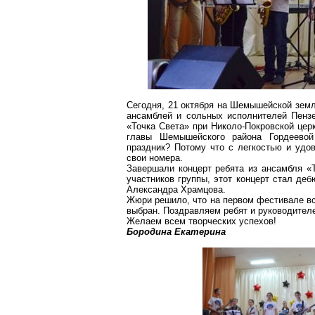
Сегодня, 21 октября на
Шемышейской
земл
ансамблей и сольных исполнителей Пенз
«Точка Света» при Николо-Покровской цер
главы
Шемышейского
района Гордеевой
праздник? Потому что с легкостью и удо
свои номера.
Завершали концерт ребята из ансамбля «Т
участников группы, этот концерт стал де
Александра Храмцова.
Жюри решило, что на первом фестивале в
выбран. Поздравляем ребят и руководит
Желаем всем творческих успехов!
Бородина Екатерина