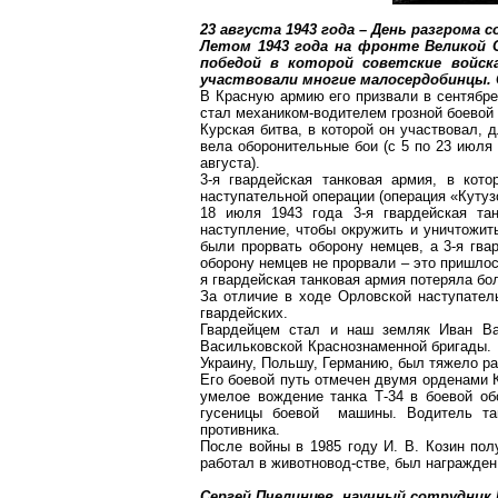
23 августа 1943 года – День разгрома
Летом 1943 года на
фронте
Великой О
победой в которой советские войск
участвовали многие
малосердобинцы
.
В Красную армию его призвали в сентябре 
стал механиком-водителем грозной боевой
Курская битва, в которой он участвовал, 
вела оборонительные бои (с 5 по 23 июля
августа).
3-я гвардейская танковая армия, в кот
наступательной операции (операция «Кутуз
18 июля 1943 года 3-я гвардейская та
наступление, чтобы окружить и уничтожит
были прорвать оборону немцев, а 3-я гва
оборону немцев не прорвали – это пришлос
я гвардейская танковая армия потеряла бо
За отличие в ходе Орловской наступатель
гвардейских
.
Гвардейцем стал и наш земляк Иван Ва
Васильковской
Краснознаменной бригады. 
Украину, Польшу, Германию, был тяжело ра
Его боевой путь отмечен двумя орденами 
умелое вождение танка Т-34 в боевой об
гусеницы боевой машины. Водитель тан
противника.
После войны в 1985 году И. В. Козин пол
работал в
животновод-стве
, был награжде
Сергей
Пчелинцев
, научный сотрудник