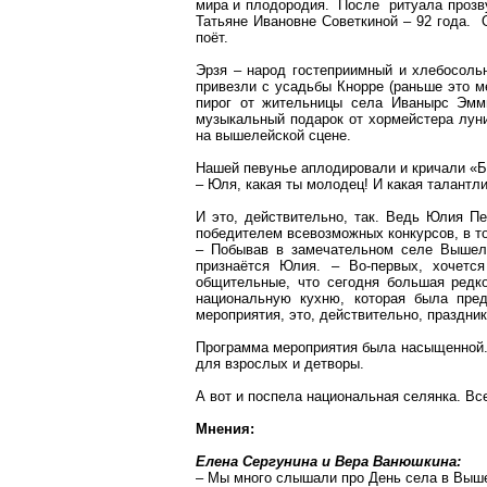
мира и плодородия. После ритуала прозву
Татьяне Ивановне
Советкиной
– 92 года. 
поёт.
Эрзя – народ гостеприимный и хлебосольн
привезли с усадьбы
Кнорре
(раньше это м
пирог от жительницы села
Иванырс
Эм
музыкальный подарок от хормейстера
лун
на
вышелейской
сцене.
Нашей певунье аплодировали и кричали «Б
– Юля, какая ты молодец! И какая талантли
И это, действительно, так. Ведь Юлия П
победителем всевозможных конкурсов, в 
– Побывав в замечательном селе
Вышел
признаётся Юлия. – Во-первых, хочетс
общительные, что сегодня большая редко
национальную кухню, которая была пре
мероприятия, это, действительно, праздник
Программа мероприятия была насыщенной. 
для взрослых и детворы.
А вот и поспела национальная селянка. Вс
Мнения:
Елена
Сергунина
и Вера Ванюшкина:
– Мы много слышали про День села в
Выш