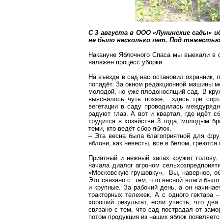
С 3 августа в ООО «
Лунинские
сады» ид
не было несколько лет. Под тяжесть
Накануне Яблочного Спаса мы выехали в
налажен процесс уборки.
На
въезде
в сад нас остановил охранник, 
попадёт. За окном редакционной машины м
молодой, но уже плодоносящий сад. В кру
выяснилось чуть позже, здесь три сорт
вегетации в саду проводилась междурядн
радуют глаз. А вот и квартал, где идёт 
трудится в хозяйстве 3 года, молодым б
теми, кто ведёт сбор яблок.
– Эта весна была благоприятной для фру
яблони, как невесты, все в белом, греютс
Приятный и нежный запах кружит голову.
начала диалог агроном сельхозпредприя
«Московскую грушовку». Вы, наверное, об
Это связано с тем, что весной влаги было
и крупные. За рабочий день, а он начинае
тракторных тележек. А с одного гектара
хороший результат, если учесть, что два
связано с тем, что сад пострадал от зам
потом продукция из наших яблок появляет