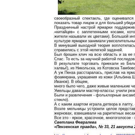
своеобразный спектакль, где оценивался
показать товар лицом и для большей убеди
Праздничный настрой ярмарки поддержи
«китайцев» с заплетенными косами, кот
жители называли их цветами). Большой инт
культуре ярмарки занимали увеселительные
В минувший выходной теория воплотилась 
справились с этой нелегкой задачей.
Был брошен клич на всю область и за ее 
Спас. То есть за научной работой последо
В результате торговать приехали из Бел
халвы!), из
Никольска
, из
Котовска
Тамбовс
А уж
Пенза
расстаралась, прислав на ярма
фоамирана
, украшения из кожи (Альбина
Ш
Иванов). В общем,
много было чего, даже живые маленькие ч
Умельцы давали
мастер-классы
: учили рез
Были и развлечения - фольклорные ансамбл
стекло).
А с каким азартом играла детвора в лапту,
Возле мельницы устроили целое представ
жерновах
, взвешивали на раритетных веса
Все это - яркое, красочное, многоголосое 
Светлана
Февралева
«
Пензенская
правда», № 33, 21 августа