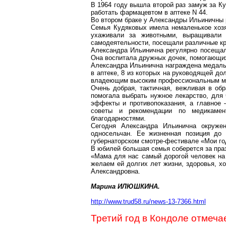
В 1964 году вышла второй раз замуж за
Ку
работать фармацевтом в аптеке N 44.
Во втором браке у Александры Ильиничны 
Семья
Кудяковых
имела немаленькое хозя
ухаживали за животными, выращивал
самодеятельности, посещали различные кр
Александра Ильинична регулярно посещал
Она воспитала дружных дочек, помогающих 
Александра Ильинична награждена медал
в аптеке, 8 из которых на руководящей д
владеющим высоким профессиональным м
Очень добрая, тактичная, вежливая в об
помогала выбрать нужное лекарство, для 
эффекты и противопоказания, а главное 
советы и рекомендации по медикаме
благодарностями.
Сегодня Александра Ильинична окружен
односельчан. Ее жизненная позиция до
губернаторском смотре-фестивале «
Мои
го
В юбилей большая семья соберется за пра
«Мама для нас самый дорогой человек на
желаем ей долгих лет жизни, здоровья, хо
Александровна.
Марина ИЛЮШКИНА.
http://www.trud58.ru/news-13-7366.html
Третий год в
Кондоле
отмечае