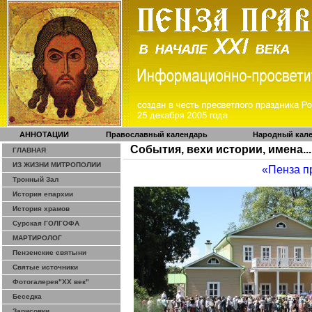
АННОТАЦИИ
Православный календарь
Народный кал
События, вехи истории, имена...
ГЛАВНАЯ
ИЗ ЖИЗНИ МИТРОПОЛИИ
«Пенза п
Тронный Зал
История епархии
История храмов
Сурская ГОЛГОФА
МАРТИРОЛОГ
Пензенские святыни
Святые источники
Фотогалерея"ХХ век"
Беседка
Зарисовки