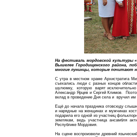
На фестиваль мордовской культуры «
Вышелее
Городищенского
района, поб
многие
лунинцы
, которые почитают на
С утра в местном храме Архистратига Ми
съехались люди с разных концов област
шулюмку
, которую варят исключительно
Александр Ярцев и Сергей Климов. Поэт
вклад в проведение Дня села и вручил им 
Ещё до начала праздника отовсюду слышна
и нарядные на
женщинах
и мужчинах кост
подарила его одной из участниц фольклор
землякам, ведь участница ансамбля ак
Республике Мордовия.
На сцене воспроизвели древний язычески