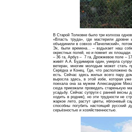
В Старой
Толковке
было три колхоза однов
«Власть труда», где мастерили дровни 
объединили в совхоз «
Пачелмский
», пото
Эх, были времена... – вздыхает наш собе
окрестных полей, но и помнит их площади
–
36 га
, Арбуз – 7 га, Дрожжевое поле –
17
живёт А.А.
Будимиров
один, умерла супру
ветеран, многим молодым может стать 
Серёдка и Конец. Где, что расположено бы
есть. Сейчас здесь жилых всего пару до
выросла здесь, в этой избе, которая уж
поехала она за мужем Александром Миха
сюда приезжали проведать старенькую мам
усадьбу. Сейчас супруги с ранней весны д
ходить в родник), но эти трудности не с
жаркое лето, растут цветы, яблоневый са
способны погубить настоящий русский д
серьёзностью и хозяйственностью.