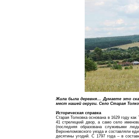
Жила была деревня
… Д
умаете это ска
мест нашей округи. Село
Старая
Толко
Историческая справка
Старая
Толковка
основана в 1629 году как
41 стрелецкий двор, а само село имено
(последняя образована служивыми люд
Верхнеломовского
уезда и составляли еди
десятины угодий. С 1797 года – в соста