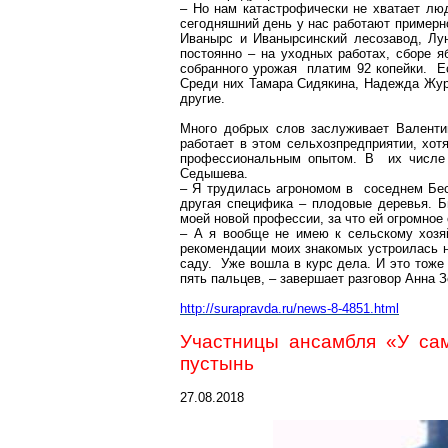
– Но нам катастрофически не хватает лю
сегодняшний день у нас работают примерн
Иванырс
и
Иванырсинский
лесозавод,
Лу
постоянно – на
уходных
работах
, сборе 
собранного урожая платим 92 копейки. Ес
Среди них Тамара Сидякина, Надежда Жур
другие.
Много добрых слов заслуживает Валент
работает в этом сельхозпредприятии, хот
профессиональным опытом. В их числе 
Седышева.
– Я трудилась агрономом в соседнем
Бе
другая специфика – плодовые деревья. Б
моей новой профессии, за что ей огромное 
– А я вообще не имею к сельскому хозяй
рекомендации моих знакомых устроилась н
саду. Уже вошла в курс дела. И это тож
пять пальцев, – завершает разговор Анна 
http://surapravda.ru/news-8-485
1.html
Участницы ансамбля «У са
пустынь
27.08.2018