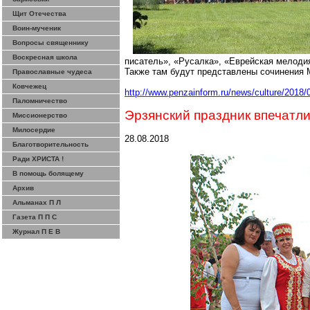
Щит Отечества
Воин-мученик
Вопросы священнику
Воскресная школа
писатель», «Русалка», «Еврейская мелоди
Также там будут представлены сочинения 
Православные чудеса
Ковчежец
http://www.penzainform.ru/news/culture/2018
Паломничество
Эрзянский праздник впечатл
Миссионерство
Милосердие
28.08.2018
Благотворительность
Ради ХРИСТА !
В помощь болящему
Архив
Альманах П Л
Газета П П С
Журнал П Е В