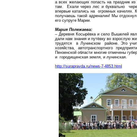
а всех желающих попасть на праздник из
там. Ехали через лес и буквально чере
впервые катались на огромных
качелях
. 
получаешь такой адреналин! Мы отдохнул
его супруге Марии.
Мария Полежаева:
– Деревня
Косырёвка
и село
Вышелей
явл
дали нам знания и путёвку во взрослую ж
трудятся в
Лунинском
районе. Это учите
хозяйства, автотранспортного предприя
Пензенской области многие отмечены губе
и
городищенская
земля, и
лунинская
.
http://surapravda.ru/news-7-4853.html