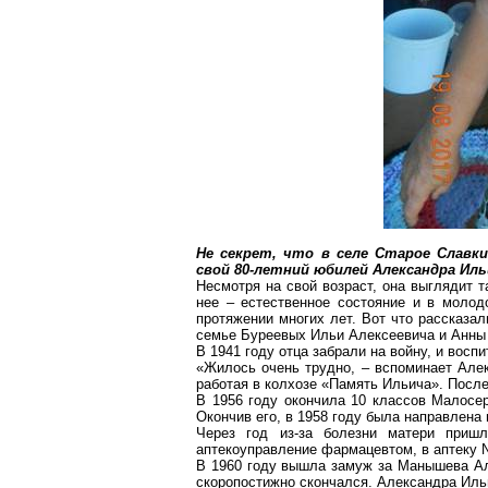
Не секрет, что в селе Старое Славк
свой 80-летний юбилей Александра Ил
Несмотря на свой возраст, она выглядит т
нее – естественное состояние и в молод
протяжении многих лет. Вот что рассказа
семье
Буреевых
Ильи Алексеевича и Анны
В 1941 году отца забрали на войну, и восп
«Жилось очень трудно, – вспоминает Алек
работая в колхозе «Память Ильича». После
В 1956 году окончила 10 классов
Малосер
Окончив его, в 1958 году была направлена 
Через год из-за болезни матери пришл
аптекоуправление
фармацевтом, в аптеку N
В 1960 году вышла замуж за
Манышева
Ал
скоропостижно скончался. Александра Иль