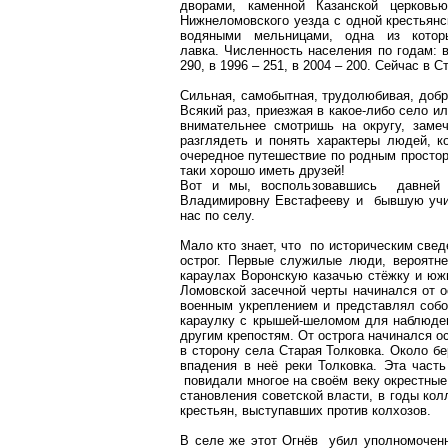
дворами, каменной Казанской церков
Нижнеломовского уезда с одной крестьянс
водяными мельницами, одна из кот
лавка. Численность населения по годам: в 
290, в 1996 – 251,
в
2004 – 200. Сейчас в
С
Сильная, самобытная, трудолюбивая, добра
Всякий раз, приезжая в какое-либо село и
внимательнее смотришь на округу, зам
разглядеть и понять характеры людей, 
очередное путешествие по родным простор
таки хорошо иметь друзей!
Вот и мы, воспользовавшись давней 
Владимировну
Евстафееву
и бывшую учит
нас по селу.
Мало кто знает, что по историческим све
острог. Первые служилые люди, вероятне
караулах
Воронскую
казачью стёжку и юж
Ломовской
засечной черты начинался от 
военным укреплением и представлял собо
караулку с крышей-шеломом для наблюдени
другим крепостям.
От острога начинался о
в сторону села Старая
Толковка
.
Около бер
впадения в неё реки
Толковка
. Эта част
повидали многое на своём веку окрестны
становления советской власти, в годы ко
крестьян, выступавших против колхозов.
В селе же этот
Огнёв
убил уполномоченн