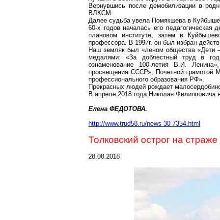
Вернувшись после демобилизации в родно
ВЛКСМ.
Далее судьба увела
Помякшева
в Куйбыше
60-х годов началась его педагогическая 
плановом институте, затем в
Куйбышев
профессора. В 1997г. он был избран дейс
Наш земляк был членом общества «Дети –
медалями: «За доблестный труд в годы
ознаменование 100-летия В.И. Ленина»
просвещения СССР», Почетной грамотой М
профессионального образования РФ».
Прекрасных людей рождает
малосердобин
В апреле 2018 года Николая Филипповича н
Елена ФЕДОТОВА.
http://www.trud58.ru/news-30-7354.html
Толковский
острог на страже
28.08.2018