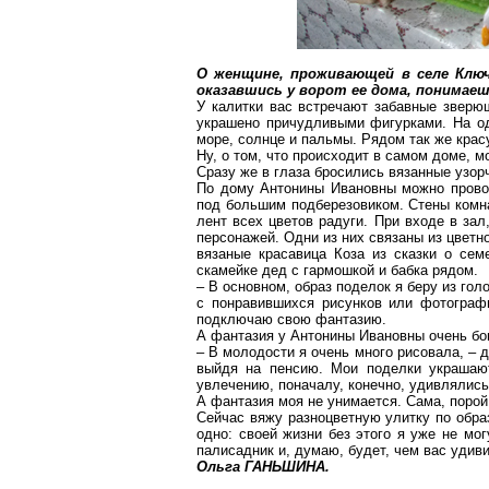
О женщине, проживающей в селе Ключ
оказавшись у ворот ее дома, понимаеш
У калитки вас встречают забавные
зверю
украшено причудливыми фигурками. На од
море, солнце и пальмы. Рядом так же крас
Ну, о том, что происходит в самом доме, м
Сразу же в глаза бросились вязанные узор
По дому Антонины Ивановны можно провод
под большим подберезовиком. Стены комна
лент всех цветов радуги. При входе в зал
персонажей. Одни из них связаны из цветн
вязаные красавица Коза из сказки о сем
скамейке дед с гармошкой и бабка рядом.
– В основном, образ поделок я беру из гол
с понравившихся рисунков или фотографи
подключаю свою фантазию.
А фантаз
ия у А
нтонины Ивановны очень бо
– В молодости я очень много рисовала, – 
выйдя на пенсию. Мои поделки украшаю
увлечению, поначалу, конечно, удивлялись
А фантазия моя не унимается. Сама, порой
Сейчас вяжу разноцветную улитку по образ
одно: своей жизни без этого я уже не мо
палисадник и, думаю, будет, чем вас удиви
Ольга ГАНЬШИНА.