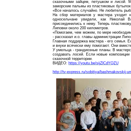
сказочными зайцем, петушком и лисой.
Ма
заморские пальмы из пластиковых бутылок
«Все началось случайно. Не любитель рыбал
На сбор материалов у мастера уходит н
односельчане увидели, как Николай 
присоединились к нему. Теперь пластиков
Липовки
около
200 километров
.
«Помогаем, чем можем, по мере необходимо
- рассказал и.о. главы администрации
Липо
Главная поддержка мастера - его семья. Е
и внуки всячески ему помогают. Они вмест
У умельца - грандиозные планы. В мастерс
создавать лосей. Если новые композиции 
сказочной территории.
ВИДЕО:
https://youtu.be/sijZlCdYQZU
http://tv-express.ru/sobitiya/bashmakovskij-