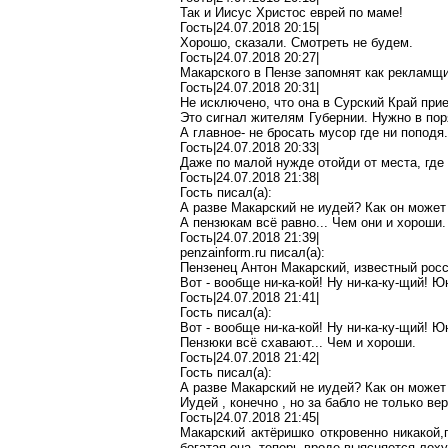
Так и Иисус Христос еврей по маме!
Гость|24.07.2018 20:15|
Хорошо, сказали. Смотреть не будем.
Гость|24.07.2018 20:27|
Макарского
в Пензе запомнят как
рекламщи
Гость|24.07.2018 20:31|
Не исключено, что она в Сурский Край прие
Это сигнал жителям Губернии. Нужно в пор
А главно
е-
не бросать мусор где ни
поподя
Гость|24.07.2018 20:33|
Даже по малой нужде отойди от места, где
Гость|24.07.2018 21:38|
Гость писал(
a
):
А разве
Макарский
не иудей? Как он может
А
пензюкам
всё равно... Чем они и хороши.
Гость|24.07.2018 21:39|
penzainform.ru
писал(
a
):
Пензенец Антон
Макарский
, известный росс
Вот - вообще
ни-ка-кой
!
Ну
ни-ка-ку-щий
! Ю
Гость|24.07.2018 21:41|
Гость писал(
a
):
Вот - вообще
ни-ка-кой
!
Ну
ни-ка-ку-щий
! Ю
Пензюки
всё
схавают
... Чем и
хороши
.
Гость|24.07.2018 21:42|
Гость писал(
a
):
А разве
Макарский
не иудей? Как он может
Иудей
,
конечно , но за
бабло
не только вер
Гость|24.07.2018 21:45|
Макарский
актёришко
откровенно
никакой
,
богатая она, теперь вроде выясняется
лох