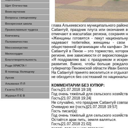
Щит Отечества
Воин-мученик
Вопросы священнику
Воскресная школа
глава
Алькеевского
муниципального района
Сабантуй, праздник плуга или окончания в
Православные чудеса
отмечают в масштабах региона, сохраняя 
Ковчежец
«Женщины готовятся - пекут национальн
Паломничество
надевают тюбетейки, женщины - свои н
общественной организации «
Ак
калфак
»
Эл
Миссионерство
Сабантуй в
Пензе –
это торжество, которо
Милосердие
регионе, вне зависимости от вероисповеда
«Я поздравляю вас с праздником и искре
Благотворительность
развития. Важно, чтобы больше рождало
Ради ХРИСТА !
губернатор Пензенской области
Иван Белоз
В помощь болящему
На Сабантуй принято веселиться и отдыхат
не обходится без состязаний по националь
Архив
Альманах П Л
КОММЕНТАРИИ БЕЗ КУПЮР:
Гость|21.07.2018 19:18|
Газета П П С
Год очень
тяжёлый
для сельского хозяйств
Журнал П Е В
Гость|21.07.2018 19:24|
Не случайно, что праздник Сабантуй совпа
Очевидно же (гость)|21.07.2018 19:57|
Гость писал(
a
):
Год очень
тяжёлый
для сельского хозяйств
Остаётся арак пить, земля валяться.
Гость|21.07.2018 21:02|