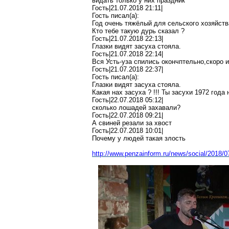
видать только у них праздник
Гость|21.07.2018 21:11|
Гость писал(
a
):
Год очень
тяжёлый
для сельского хозяйств
Кто тебе такую дурь сказал
?
Гость|21.07.2018 22:13|
Глазки
видят засуха стояла
.
Гость|21.07.2018 22:14|
Вся
Усть-уза
спились
окончптельно
,с
коро
и
Гость|21.07.2018 22:37|
Гость писал(
a
):
Глазки
видят засуха стояла
.
Какая
нах
засуха
?
!!! Ты засухи 1972 года
Гость|22.07.2018 05:12|
сколько лошадей
захавали
?
Гость|22.07.2018 09:21|
А свиней резали за хвост
Гость|22.07.2018 10:01|
Почему у людей такая злость
http://www.penzainform.ru/news/social/2018/0