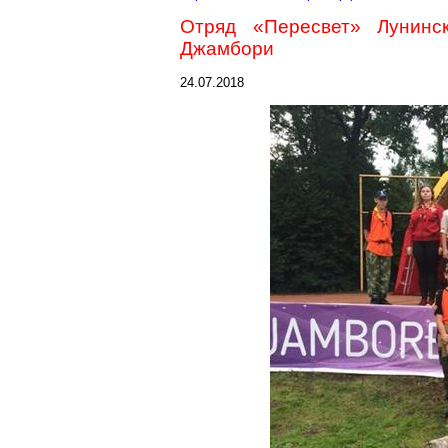
Отряд «
Пересвет
»
Лунинс
Джамбори
24.07.2018