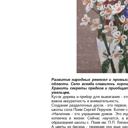
Развитие народных ремесел и промы
области. Село всегда славилось хор
Хранить секреты предков и приобщат
умельцев.
Кусок дерева и прибор для выжигания - эт
важна аккуратность и внимательность.
Создание разделочных досок - это первое
школы села Поим
Сергей
Порунов
. Более с
«Наличник - это украшение домов. Это изд
копеечка в жизни. Сейчас научатся, а в
образования школы
с
. Поим им. П.П.
Липач
А цветы из бисера - творение рук еще о