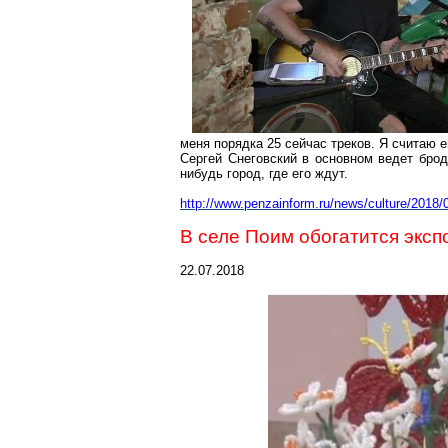
меня порядка 25 сейчас треков. Я считаю 
Сергей
Снеговский
в основном ведет бродя
нибудь город, где его ждут.
http://www.penzainform.ru/news/cultu
re/2018/
В селе
Поим
обогатится эксп
22.07.2018