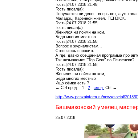
Гость|24.07.2018 21:49|
Гость писал(
a
):
Получается ни денег теперь нет
, а уж тала
Маладэц
.
Карэнной
жител
. ПЕНЗЮК.
Гость|24.07.2018 21:55|
Гость писал(
a
):
Женился ни пойми
на ком,
Беда многих местных.
Гость|24.07.2018 21:58|
Вопрос к журналистам...
Стесняюсь спросить...
А где, давно обещанная программа про авт
Так
называемая
"
Top
Gear
" по
Пензенски
?
Гость|24.07.2018 21:58|
Гость писал(
a
):
Женился ни пойми
на ком,
Беда многих местных.
Ищо
сёмки
есть
?
←
Ctrl
пред.
1
2
след.
Ctrl
→
http://www.penzainform.ru/news/social/2018
Башмаковский
умелец мастер
25.07.2018