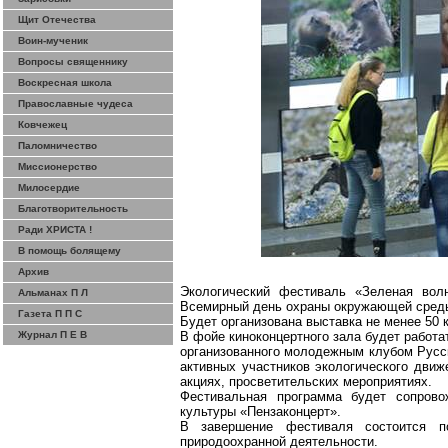
Щит Отечества
Воин-мученик
Вопросы священнику
Воскресная школа
Православные чудеса
Ковчежец
Паломничество
Миссионерство
Милосердие
Благотворительность
Ради ХРИСТА !
В помощь болящему
Архив
Экологический фестиваль «Зеленая вол
Альманах П Л
Всемирный день охраны окружающей среды
Газета П П С
Будет организована выставка не менее 50 
Журнал П Е В
В фойе киноконцертного зала будет работа
организованного молодежным клубом Русск
активных участников экологического движ
акциях, просветительских мероприятиях.
Фестивальная программа будет сопрово
культуры «
Пензаконцерт
».
В завершение фестиваля состоится п
природоохранной деятельности.