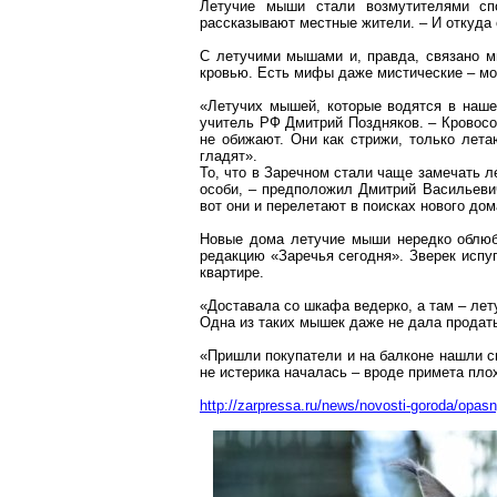
Летучие мыши стали возмутителями сп
рассказывают местные жители. – И откуда 
С летучими мышами и, правда, связано 
кровью. Есть мифы даже мистические – мол
«Летучих мышей, которые водятся в нашей
учитель РФ Дмитрий Поздняков. – Крово
не обижают. Они как стрижи, только лета
гладят».
То, что в
Заречном
стали чаще замечать ле
особи, – предположил Дмитрий Васильевич
вот они и перелетают в поисках нового дом
Новые дома летучие мыши нередко облюб
редакцию «Заречья сегодня». Зверек испу
квартире.
«Доставала со шкафа ведерко, а там – лет
Одна из таких мышек даже не дала продать
«Пришли покупатели и на
балконе
нашли сп
не истерика началась – вроде примета пло
http://zarpressa.ru/news/novosti-goroda/opasn