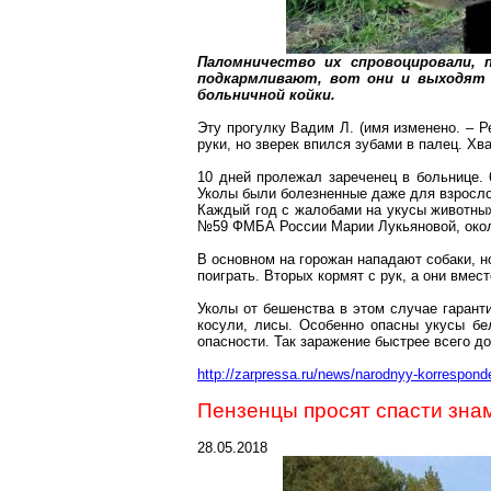
Паломничество их спровоцировали, 
подкармливают, вот они и выходят
больничной койки.
Эту прогулку Вадим Л. (имя изменено.
–
Р
руки, но зверек впился зубами в палец. Хв
10 дней пролежал
зареченец
в больнице. 6
Уколы были болезненные даже для взросло
Каждый год с жалобами на укусы животны
№59 ФМБА России Марии Лукьяновой, око
В основном на горожан нападают собаки, но
поиграть. Вторых кормят с рук, а они вме
Уколы от бешенства в этом случае гарант
косули, лисы. Особенно опасны укусы бе
опасности. Так заражение быстрее всего до
http://zarpressa.ru/news/narodnyy-korrespon
Пензенцы просят спасти зна
28.05.2018