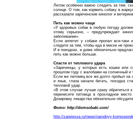
Летом особенно важно следить за тем, с
солнце. О том, как кормить собаку в жарк
рассказали зареченские кинолог и ветерина
Пить как можно чаще
«У здоровых собак в любую погоду должен
этому серьезно, – предупреждает кино
заболевание».
Если аппетит у собаки пропал все-таки и
следите за тем, чтобы еда в миске не прок
И в поездках, и дома обязательно предлаг
пить как можно больше.
Спасти от теплового удара
«Зареченцы, у
которых
есть кошки или со
прошлом году с жалобами на солнечный и 
Если же питомец все же долго пробыл на с
и язык, глаза начали бегать, походка ст
тепловой удар.
«В этом случае лучше сразу обратиться к
перенесите питомца в прохладное место
Дозировку лекарства обязательно обсудите
Фото: http://domsobaki.com/
http://zarpressa.ru/news/narodnyy-korrespon