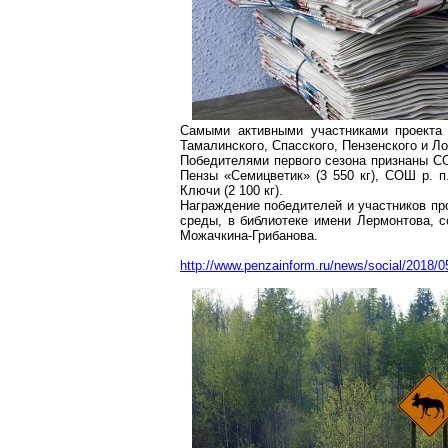
Самыми активными участниками проекта 
Тамалинского
, Спасского, Пензенского и Л
Победителями первого сезона
признаны
СО
Пензы «
Семицветик
» (
3 550 кг
), СОШ р. 
Ключи (
2 100 кг
).
Награждение победителей и участников пр
среды, в библиотеке имени Лермонтова, 
Можачкина-Грибанова
.
http://www.penzainform.ru/news/social/2018/0