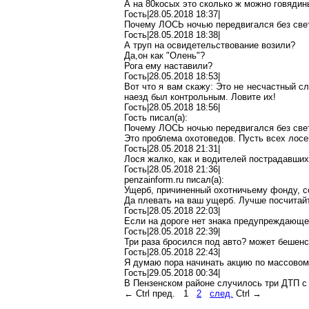
А на 80косых это сколько ж можно говяди
Гость|28.05.2018 18:37|
Почему ЛОСЬ ночью передвигался без св
Гость|28.05.2018 18:38|
А труп на освидетельствование возили?
Да
,о
н
как "Олень"?
Рога ему наставили?
Гость|28.05.2018 18:53|
Вот что я вам скажу: Это не несчастный с
наезд был контрольным. Ловите их!
Гость|28.05.2018 18:56|
Гость писал(
a
):
Почему ЛОСЬ ночью передвигался без св
Это проблема охотоведов. Пусть всех лос
Гость|28.05.2018 21:31|
Лося жалко, как и водителей пострадавших
Гость|28.05.2018 21:36|
penzainform.ru
писал(
a
):
Ущерб, причиненный охотничьему фонду, с
Да плевать на ваш ущерб. Лучше
посчитай
Гость|28.05.2018 22:03|
Если на дороге нет знака предупреждающе
Гость|28.05.2018 22:39|
Три раза бросился под авто? может бешен
Гость|28.05.2018 22:43|
Я думаю пора начинать акцию по массовом
Гость|29.05.2018 00:34|
В Пензенском районе случилось три ДТП с
←
Ctrl
пред.
1
2
след.
Ctrl
→