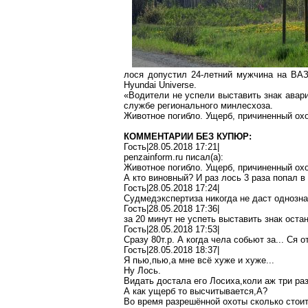
лося допустил 24-летний мужчина на ВАЗ
Hyundai
Universe
.
«Водители не успели выставить знак авари
службе регионального
минлесхоза
.
Животное погибло. Ущерб, причиненный охо
КОММЕНТАРИИ БЕЗ КУПЮР:
Гость|28.05.2018 17:21|
penzainform.ru
писал(
a
):
Животное погибло. Ущерб, причиненный охо
А кто виновный? И раз лось 3 раза попал в
Гость|28.05.2018 17:24|
Судмедэкспертиза
никогда не
даст однозна
Гость|28.05.2018 17:36|
за 20 минут не успеть выставить знак оста
Гость|28.05.2018 17:53|
Сразу 80т.р. А когда чела собьют
за
...
Ся
о
Гость|28.05.2018 18:37|
Я
пью
,п
ью,а
мне всё хуже и хуже...
Ну
Лось.
Видать достала его
Лосиха
,к
оли
аж три раз
А как ущерб то
высчитывается
,А
?
Во время разрешённой
охоты
сколько стоит