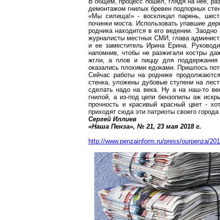
В общем, процесс пошел, глядя на нее, р
демонтажом
гнилых бревен подпорных стено
«Мы силища!» - восклицал парень, шес
починки моста. Использовать упавшие дер
родника находится в его ведении. Заодно
журналисты местных СМИ, глава админист
и ее заместитель Ирина Ерина. Руководи
напомнив, чтобы не разжигали костры да
жгли, а плов и пиццу для поддержания 
оказались плохими едоками. Пришлось пото
Сейчас работы на
роднике
продолжаются.
стенка, уложены дубовые ступени на лестн
сделать надо на века. Ну а на наш-то ве
гнилой, а из-под цепи бензопилы
аж
искры
прочность и красивый красный цвет - х
приходят сюда эти патриоты своего города
Сергей
Иллиев
«Наша Пенза», № 21, 23 мая
2018 г
.
http://www.penzainform.ru/press/ourpenza/201