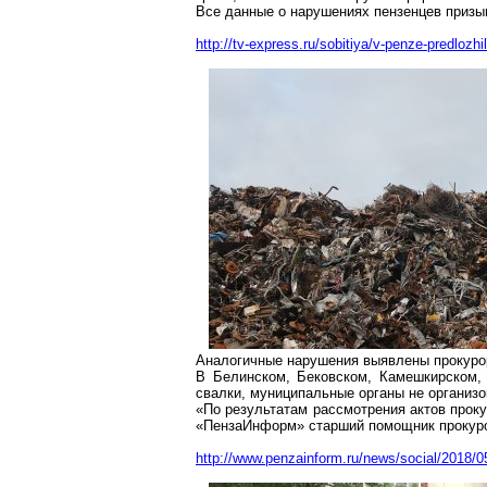
Все данные о нарушениях пензенцев призы
http://tv-express.ru/sobitiya/v-penze-predlozhi
Аналогичные нарушения выявлены прокурор
В Белинском,
Бековском
,
Камешкирском
свалки, муниципальные органы не организо
«По результатам рассмотрения актов прок
«
ПензаИнформ
» старший помощник прокур
http://www.penzainform.ru/news/social/2018/