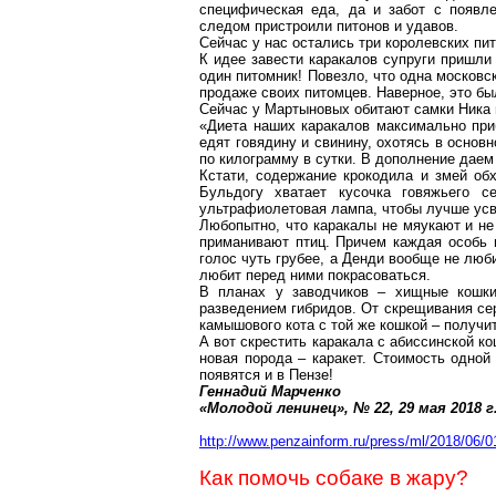
специфическая еда, да и забот с появл
следом пристроили питонов и удавов.
Сейчас у нас остались три королевских пит
К идее завести каракалов супруги пришли
один питомник! Повезло, что одна московс
продаже своих питомцев. Наверное, это бы
Сейчас у Мартыновых обитают самки Ника и 
«Диета наших каракалов максимально при
едят говядину и свинину, охотясь в основ
по килограмму в сутки. В дополнение даем
Кстати, содержание крокодила и змей о
Бульдогу хватает кусочка говяжьего с
ультрафиолетовая лампа, чтобы лучше усв
Любопытно, что каракалы не мяукают и не 
приманивают птиц. Причем каждая особь и
голос чуть грубее, а Денди вообще не люб
любит перед ними покрасоваться.
В планах у заводчиков – хищные кошк
разведением гибридов. От скрещивания се
камышового кота с той же кошкой – получи
А вот скрестить каракала с абиссинской к
новая порода –
каракет
. Стоимость одной
появятся и в Пензе!
Геннадий Марченко
«Молодой ленинец», № 22, 29 мая
2018 г
http://www.penzainform.ru/press/ml/2018/06/
Как помочь собаке в жару?