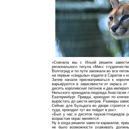
«Сначала мы с Ильей решили завести 
регионального титула «Мисс студенчеств
Волгоград и по пути заезжали во все питом
на первые «свадьбы» ездили в Саратов к 
Затем начали присматриваться к корол
варьируются в зависимости от окраса от 
десять королевских питонов и два императ
Нильского крокодила-людоеда Анастасия п
Екатеринбург. Правда, крокодил по кличк
вырастать до шести метров. Размеры завис
Сейчас для Бульдога во дворе строится о
туда, крокодил тут же пойдет в рост.
«Был у нас и десяток пауков-птицеедов р
возрастом окрас меняется.
Ну а когда решили завести каракалов, при
не было возможности ухаживать должны